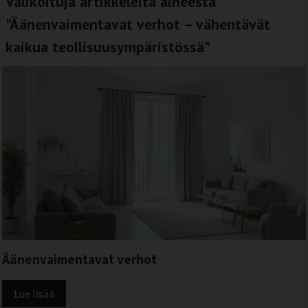
Valikoituja artikkeleita aiheesta
"Äänenvaimentavat verhot – vähentävät
kaikua teollisuusympäristössä"
Äänenvaimentavat verhot
Lue lisää