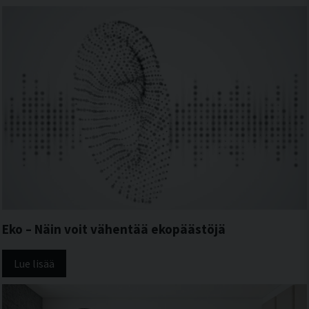
Eko – Näin voit vähentää ekopäästöjä
Lue lisää