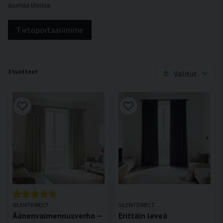
suurissa tiloissa.
Tietoportaaliimme
3 tuotteet
Valitut
SILENTDIRECT
SILENTDIRECT
Äänenvaimennusverho –
Erittäin leveä