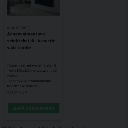
SILENTDIRECT
Äänenvaimentava
seinätekstiili - Acoustic
wall textile
- Äänenvaimentava seinätekstiili
- Koko 138 x 220 cm, saatavana 10
värissä
- Kiinnityskisko tarranauhalla
247,89 EUR
LISÄÄ OSTOSKORIIN