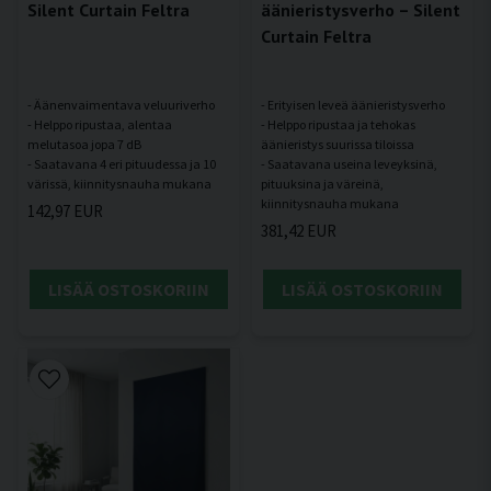
Silent Curtain Feltra
äänieristysverho – Silent
Curtain Feltra
- Äänenvaimentava veluuriverho
- Erityisen leveä äänieristysverho
- Helppo ripustaa, alentaa
- Helppo ripustaa ja tehokas
melutasoa jopa 7 dB
äänieristys suurissa tiloissa
- Saatavana 4 eri pituudessa ja 10
- Saatavana useina leveyksinä,
pituuksina ja väreinä,
142,97 EUR
381,42 EUR
LISÄÄ OSTOSKORIIN
LISÄÄ OSTOSKORIIN