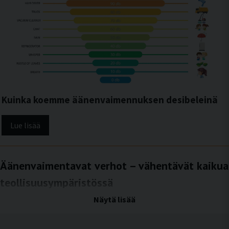
Kuinka koemme äänenvaimennuksen desibeleinä
Lue lisää
Äänenvaimentavat verhot – vähentävät kaikua
teollisuusympäristössä
Joustava ja tehokas ratkaisu parempaan akustiikkaan teollisuudessa ja
Näytä lisää
tuotannossa
Teollisuusympäristöissä, joissa on suuria avoimia tiloja, kovia materiaaleja ja