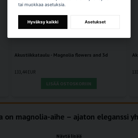
tai muokkaa asetuksia.
Hyväksy kaikki
Asetukset
Akustiikkataulu - Magnolia flowers and 3d
Ak
133,44 EUR
13
LISÄÄ OSTOSKORIIN
a on magnolia-aihe – ajaton eleganssi yh
Näytä lisää