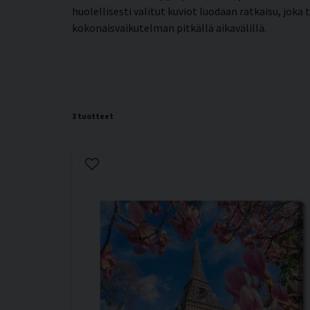
huolellisesti valitut kuviot luodaan ratkaisu, jok
kokonaisvaikutelman pitkällä aikavälillä.
3 tuotteet