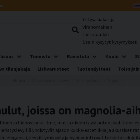
us
Yritysasiakas ja
viranomainen
Tietopankki
Usein kysytyt kysymykset
lisuus
Toimisto
Ravintola
Koulu
St
a tilanjakaja
Lisävarusteet
Tuotenäytteet
Toissijain
Etusivu
Äänenvaimennuslevyt
Kukat ja kasvit
Magnolia
lut, joissa on magnolia-ai
inen ja hienostunut ilme, mutta niiden täysi potentiaali tulee e
eristyslevyillä yhdistyvät ajaton kukka-estetiikka ja akustiset r
nen eleganssi, keskittymiskyky ja hyvinvointi ovat tärkeitä tekijöi