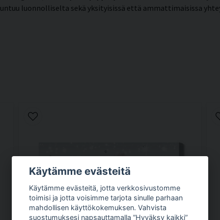
a tuntuu luonnolliselta sekä yksityisissä että ammattimaisissa yht
Käytämme evästeitä
Käytämme evästeitä, jotta verkkosivustomme
toimisi ja jotta voisimme tarjota sinulle parhaan
mahdollisen käyttökokemuksen. Vahvista
suostumuksesi napsauttamalla ”Hyväksy kaikki”