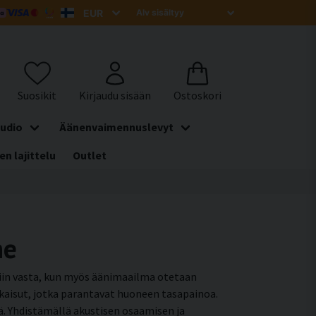
udio
Äänenvaimennuslevyt
en lajittelu
Outlet
he
siin vasta, kun myös äänimaailma otetaan
atkaisut, jotka parantavat huoneen tasapainoa.
tä. Yhdistämällä akustisen osaamisen ja