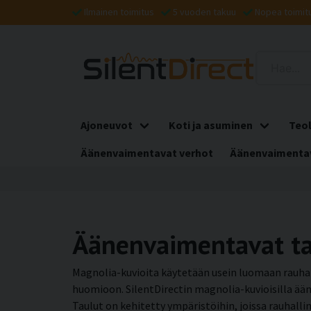
Ilmainen toimitus
5 vuoden takuu
Nopea toimit
Ajoneuvot
Koti ja asuminen
Teol
Äänenvaimentavat verhot
Äänenvaimentav
Äänenvaimentavat tau
Magnolia-kuvioita käytetään usein luomaan rauhall
huomioon. SilentDirectin magnolia-kuvioisilla ääni
Taulut on kehitetty ympäristöihin, joissa rauhalli