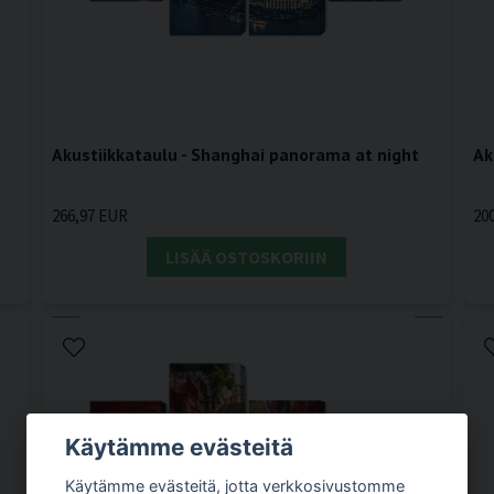
Akustiikkataulu - Shanghai panorama at night
Ak
266,97 EUR
20
LISÄÄ OSTOSKORIIN
Käytämme evästeitä
Käytämme evästeitä, jotta verkkosivustomme