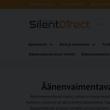
Ilmainen toimitus
5 vuoden takuu
Nopea toimit
Ajoneuvot
Koti ja asuminen
Teol
Äänenvaimentavat verhot
Äänenvaimentav
Äänenvaimentavat
Äänenvaimentavat taulut, joissa on kuvia muist
tunteen, muiston tai identiteetin perusteella.
kaupunkikuvat antavat seinälle persoonallisen j