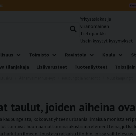
us
Yritysasiakas ja
viranomainen
Tietopankki
Usein kysytyt kysymykset
lisuus
Toimisto
Ravintola
Koulu
St
a tilanjakaja
Lisävarusteet
Tuotenäytteet
Toissijain
Etusivu
Äänenvaimennuslevyt
Kaupungit ja horisontit
Muut kaupungit
 taulut, joiden aiheina ov
a kaupungeista, kokoavat yhteen urbaania ilmaisua monista eri pai
 Taulut toimivat huomaamattomina akustisina elementteinä, jotk
a harkitun ilmeen. Joustava ratkaisu tiloihin, joissa vaihtelevuus,