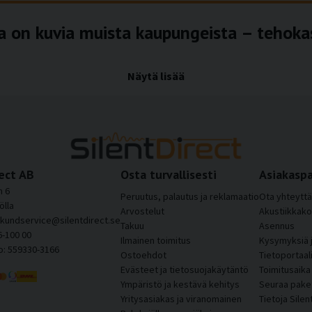
a on kuvia muista kaupungeista – tehokas 
Näytä lisää
kuin usein ajattelemme. Kovapintaisissa tiloissa ääni voi heijas
 Silentdirectin äänieristyslevyt tarjoavat ratkaisun, jossa yhdist
-kategoriassa on kuvia monista eri paikoista, joten löydät helpost
ristyslevyt on suunniteltu sopimaan luonnollisesti huoneen estet
ect AB
Osta turvallisesti
Asiakaspa
sissä tiloissa kuin julkisissa ja ammattimaisissa ympäristöissä.
 6
Peruutus, palautus ja reklamaatio
Ota yhteyttä
ölla
 parempi huoneakustiikka
Arvostelut
Akustiikkako
 kundservice@silentdirect.se
Takuu
Asennus
6-100 00
eltu absorboimaan tehokkaasti ääniaaltoja ja vähentämään jälkikai
Ilmainen toimitus
Kysymyksiä j
o: 559330-3166
tukset vaimenevat, huone tuntuu rauhallisemmalta ja selkeämmältä
Ostoehdot
Tietoportaal
paranee, taustamelua koetaan vähemmän häiritsevänä ja äänitas
Evästeet ja tietosuojakäytäntö
Toimitusaika
Ympäristö ja kestävä kehitys
Seuraa paket
Yritysasiakas ja viranomainen
Tietoja Silen
mpäristöissä, joissa on paljon ihmisiä samanaikaisesti tai joissa t