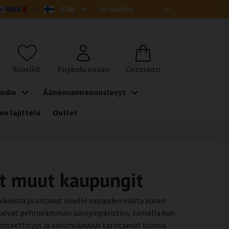
udio
Äänenvaimennuslevyt
en lajittelu
Outlet
at muut kaupungit
koista ja antavat sinulle vapauden valita kuvan
a luovat pehmeämmän ääniympäristön, samalla kun
 esteettisyys ja äänimukavuus tarvitsevat toimia