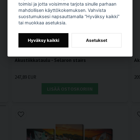
toimisi ja jotta voisimme tarjota sinulle parhaan
mahdollisen käyttökokemuksen. Vahvista
suostumuksesi napsauttamalla ”Hyväksy kaikki”
tai muokkaa asetuksia.
Hyväksy kaikki
Asetukset
Akustiikkataulu - Selaron stairs
Ak
247,89 EUR
20
LISÄÄ OSTOSKORIIN