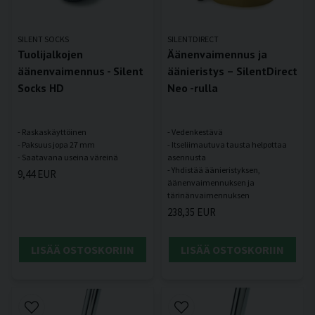
SILENT SOCKS
SILENTDIRECT
Tuolijalkojen
Äänenvaimennus ja
äänenvaimennus - Silent
äänieristys – SilentDirect
Socks HD
Neo -rulla
- Raskaskäyttöinen
- Vedenkestävä
- Paksuus jopa 27 mm
- Itseliimautuva tausta helpottaa
asennusta
- Yhdistää äänieristyksen,
9,44 EUR
äänenvaimennuksen ja
238,35 EUR
LISÄÄ OSTOSKORIIN
LISÄÄ OSTOSKORIIN