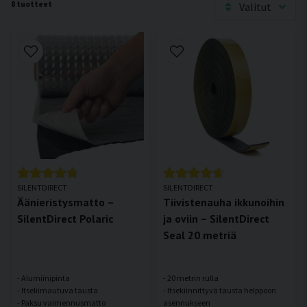
8 tuotteet
Valitut
SILENTDIRECT
SILENTDIRECT
Äänieristysmatto –
Tiivistenauha ikkunoihin
SilentDirect Polaric
ja oviin – SilentDirect
Seal 20 metriä
- Alumiinipinta
- 20 metrin rulla
- Itseliimautuva tausta
- Itsekiinnittyvä tausta helppoon
asennukseen