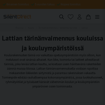
Ilmainen toimitus
5 vuoden takuu
Nopea toimitus
Etusivu
Koulu
Tärinänvaimennus – Vähentää tärinää
Lattia
Lattian tärinänvaimennus kouluissa
ja kouluympäristöissä
Koulurakennusten tärinä voi vaikuttaa opetusympäristöön myös silloin, kun
melutasot ovat sinänsä alhaiset. Kun liike, toiminta tai laitteet aiheuttavat
tärinää, joka leviää lattian kautta, se koetaan usein häiritsevänä rakenteiden
ääninä muissa tiloissa. Lattian tärinänvaimennuksella voidaan rajoittaa
mekaanisten liikkeiden siirtymistä ja parantaa rakennuksen vakautta.
Toimenpide edistää rauhallisempaa kokonaisympäristöä, jossa luokkahuoneet,
ryhmätyötilat ja työalueet kärsivät vähemmän koulun ja kouluympäristön
ympäröivien osien toiminnasta.