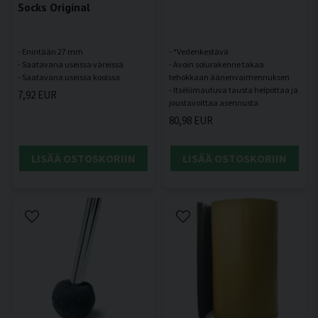
Socks Original
- Enintään 27 mm
- *Vedenkestävä
- Saatavana useissa väreissä
- Avoin solurakenne takaa
tehokkaan äänenvaimennuksen
- Itseliimautuva tausta helpottaa ja
7,92 EUR
80,98 EUR
LISÄÄ OSTOSKORIIN
LISÄÄ OSTOSKORIIN