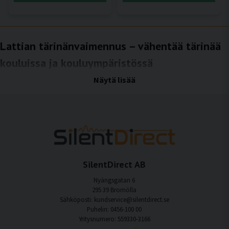
Lattian tärinänvaimennus – vähentää tärinää
kouluissa ja kouluympäristössä
Vähennä rakenteiden ääniä ja tärinää koulujen lattianrakenteiden
Näytä lisää
kautta
Kouluissa ja oppimisympäristöissä lattia on yleinen tärinän leviämisreitti
päivittäisessä toiminnassa. Liikkeet käytävillä, urheilutoiminta, tekninen laitteisto,
siivouskoneet ja asennukset voivat aiheuttaa mekaanista tärinää, joka leviää
lattian rakenteen kautta ja edelleen rakennuksen runkoon. Nämä tärinät voivat
tuntua häiritseviltä rakenteellisilta ääniltä tai tärinöiltä luokkahuoneissa,
ryhmähuoneissa ja henkilökunnan tiloissa. Lattian tärinänvaimennuksen
SilentDirect AB
tarkoituksena on rajoittaa tätä siirtymistä ja luoda rauhallisempi ja vakaampi
kouluympäristö.
Nyängsgatan 6
295 39 Bromölla
Mitä lattian tärinänvaimennus tarkoittaa?
Sähköposti: kundservice@silentdirect.se
Puhelin: 0456-100 00
Lattian tärinänvaimennus tarkoittaa mekaanisten liikkeiden siirtymisen
Yritysnumero: 559330-3166
vähentämistä lähteestä rakennuksen runkoon lattian rakenteen kautta. Toisin kuin