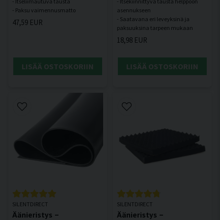
- Itseliimautuva tausta
- Itsekiinnittyvä tausta helppoon
asennukseen
- Saatavana eri leveyksinä ja
47,59 EUR
18,98 EUR
LISÄÄ OSTOSKORIIN
LISÄÄ OSTOSKORIIN
SILENTDIRECT
SILENTDIRECT
Äänieristys –
Äänieristys –