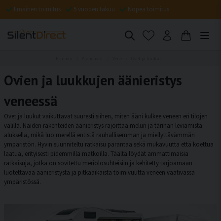
Ilmainen toimitus
5 vuoden takuu
Nopea toimitus
Etusivu
Ajoneuvot
Vene
Ovet ja luukut
Ovien ja luukkujen äänieristys
veneessä
Ovet ja luukut vaikuttavat suuresti siihen, miten ääni kulkee veneen eri tilojen
välillä. Näiden rakenteiden äänieristys rajoittaa melun ja tärinän leviämistä
aluksella, mikä luo merellä entistä rauhallisemman ja miellyttävämmän
ympäristön. Hyvin suunniteltu ratkaisu parantaa sekä mukavuutta että koettua
laatua, erityisesti pidemmillä matkoilla. Täältä löydät ammattimaisia
ratkaisuja, jotka on sovitettu meriolosuhteisiin ja kehitetty tarjoamaan
luotettavaa äänieristystä ja pitkäaikaista toimivuutta veneen vaativassa
ympäristössä.