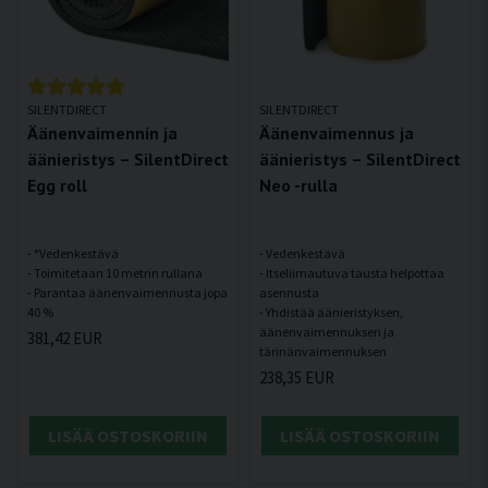
SILENTDIRECT
SILENTDIRECT
Äänenvaimennin ja
Äänenvaimennus ja
äänieristys – SilentDirect
äänieristys – SilentDirect
Egg roll
Neo -rulla
- *Vedenkestävä
- Vedenkestävä
- Toimitetaan 10 metrin rullana
- Itseliimautuva tausta helpottaa
- Parantaa äänenvaimennusta jopa
asennusta
- Yhdistää äänieristyksen,
äänenvaimennuksen ja
381,42 EUR
238,35 EUR
LISÄÄ OSTOSKORIIN
LISÄÄ OSTOSKORIIN