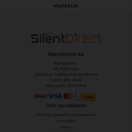
Veneen ovien ja luukkujen äänieristys on tehokas keino vähentää moottorin,
Näytä lisää
aaltojen ja tärinän aiheuttamaa melua, joka muuten leviää veneen eri tiloihin.
Ovet ja luukut toimivat usein äänivuotoina, koska ne on valmistettu ohuista
materiaaleista ja liikkuvista rakenteista. Oikealla äänieristyksellä voidaan vähentää
sekä rakenteesta kumpuavaa melua että ilmassa kulkevaa melua, mikä luo
huomattavasti rauhallisemman ja miellyttävämmän ympäristön veneessä.
Ovien ja luukkujen äänieristyksen edut
veneessä
SilentDirect AB
Vähemmän melua tilojen välillä
Nyängsgatan 6
Ovien ja luukkujen äänieristys vähentää moottorin ja koneiden melua aluksella.
295 39 Bromölla
Sähköposti: kundservice@silentdirect.se
Lisää mukavuutta merellä
Puhelin: 0456-100 00
Tärinän ja melun vaimentaminen luo rauhallisemman ja miellyttävämmän olon
Yritysnumero: 559330-3166
aluksella.
Parempi äänimaailma hytteissä
Osta turvallisesti
Vähemmän äänivuotoja parantaa lepo- ja keskusteluolosuhteita.
Peruutus, palautus ja reklamaatio
Vähentynyt väsymys
Arvostelut
Alhaisemmat melutasot vähentävät stressiä ja parantavat palautumista.
Takuu