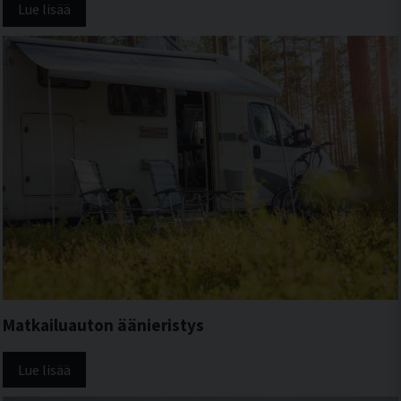
Lue lisää
Matkailuauton äänieristys
Lue lisää