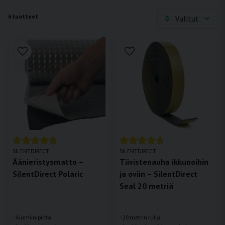
6 tuotteet
Valitut
SILENTDIRECT
SILENTDIRECT
Äänieristysmatto –
Tiivistenauha ikkunoihin
SilentDirect Polaric
ja oviin – SilentDirect
Seal 20 metriä
- Alumiinipinta
- 20 metrin rulla