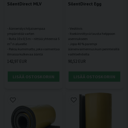
SilentDirect MLV
SilentDirect Egg
- Äänieristys hiljaisempaa
- Vesitiivis
ympäristöä varten
- Itsekiinnittyvä tausta helppoon
- Rulla 10 x 0,5 m – riittää yhteensä 5
asennukseen
m²:n alueelle
- Jopa 40 % parempi
- Paksu kumimatto, joka vaimentaa
äänenvaimennus kuin perinteisillä
142,97 EUR
90,52 EUR
LISÄÄ OSTOSKORIIN
LISÄÄ OSTOSKORIIN