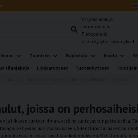
us
Yritysasiakas ja
viranomainen
Tietopankki
Usein kysytyt kysymykset
lisuus
Toimisto
Ravintola
Koulu
St
a tilanjakaja
Lisävarusteet
Tuotenäytteet
Toissijain
Etusivu
Äänenvaimennuslevyt
Eläimet ja villieläimet
Perhoset
lut, joissa on perhosaiheis
ja liikkeen tunteen ilman, että ne tuntuvat tungettelevilta. Täm
en tasapaino hyvään äänimukavuuteen. SilentDirectin äänenvaimenta
t pinnat muuten vaikuttavat äänikokemukseen. Yhdistämällä luonn