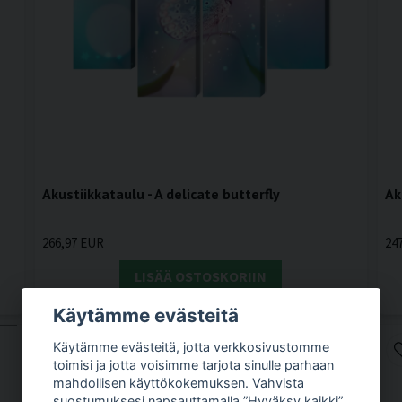
Akustiikkataulu - A delicate butterfly
Ak
266,97 EUR
24
LISÄÄ OSTOSKORIIN
Käytämme evästeitä
Käytämme evästeitä, jotta verkkosivustomme
toimisi ja jotta voisimme tarjota sinulle parhaan
mahdollisen käyttökokemuksen. Vahvista
suostumuksesi napsauttamalla ”Hyväksy kaikki”