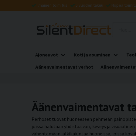
Ilmainen toimitus
5 vuoden takuu
Nopea toimit
Ajoneuvot
Koti ja asuminen
Teol
Äänenvaimentavat verhot
Äänenvaimentav
Äänenvaimentavat tau
Perhoset tuovat huoneeseen pehmeän painopisteen 
joissa halutaan yhdistää väri, keveys ja visuaalin
vähentämään jälkikaiuntaa huoneissa, joissa kova