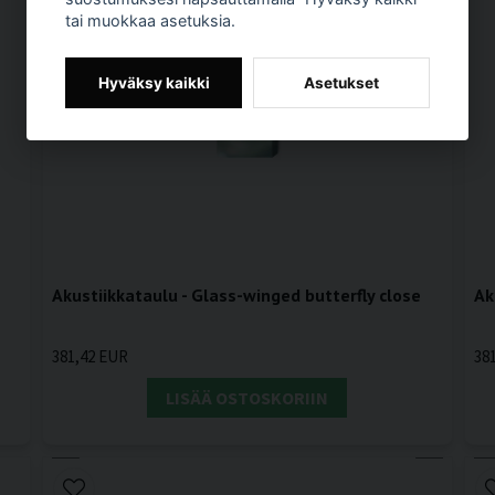
tai muokkaa asetuksia.
Hyväksy kaikki
Asetukset
Akustiikkataulu - Glass-winged butterfly close
Ak
381,42 EUR
38
LISÄÄ OSTOSKORIIN