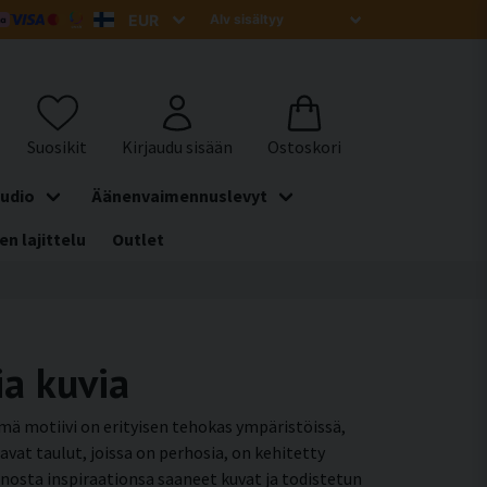
udio
Äänenvaimennuslevyt
en lajittelu
Outlet
ia kuvia
ä motiivi on erityisen tehokas ympäristöissä,
vat taulut, joissa on perhosia, on kehitetty
osta inspiraationsa saaneet kuvat ja todistetun