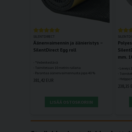
SILENTDIRECT
SILENTD
Äänenvaimennin ja äänieristys –
Polyes
SilentDirect Egg roll
Silent
mm. 1
- *Vedenkestävä
- Toimitetaan 10 metrin rullana
- Leveys
- Toimite
381,42 EUR
238,35 
LISÄÄ OSTOSKORIIN