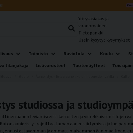
us
Yritysasiakas ja
viranomainen
Tietopankki
Usein kysytyt kysymykset
lisuus
Toimisto
Ravintola
Koulu
St
a tilanjakaja
Lisävarusteet
Tuotenäytteet
Toissijain
Etusivu
Studio
Äänieristys – Estää äänen kulun huoneiden välillä
Katto
stys studiossa ja studioympä
ttinen äänen leviämisreitti kerrosten ja vierekkäisten tilojen väli
 Katon äänieristys rajoittaa tämän äänen siirtymistä ja luo paremm
 ennustettavamman ja ammattimaisemman äänimaailman, erityises