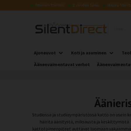
Ilmainen toimitus
5 vuoden takuu
Nopea toimit
Ajoneuvot
Koti ja asuminen
Teol
Äänenvaimentavat verhot
Äänenvaimentav
Äänieri
Studiossa ja studioympäristössä katto on usein krii
häiritä äänitystä, miksausta ja keskittymistä.
kattotoimenpiteet auttavat luomaan vakaamman,