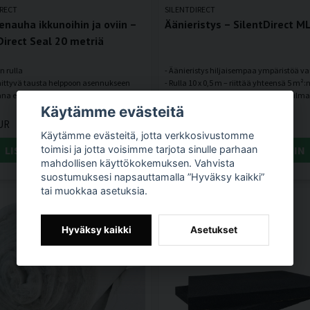
IRECT
SILENTDIRECT
tenauha ikkunoihin ja oviin –
Äänieristys – SilentDirect M
Direct Seal 20 metriä
n rulla
- Äänieristys hiljaisempaa ympäristöä va
nnittyvä tausta helppoon asennukseen
- Rulla 10 x 0,5 m – riittää yhteensä 5 m²:
na eri leveyksinä ja paksuuksina tarpeen
- Paksu kumimatto, joka vaimentaa ilm
Käytämme evästeitä
UR
142,97 EUR
Käytämme evästeitä, jotta verkkosivustomme
LISÄÄ OSTOSKORIIN
LISÄÄ OSTOSKORIIN
toimisi ja jotta voisimme tarjota sinulle parhaan
mahdollisen käyttökokemuksen. Vahvista
suostumuksesi napsauttamalla ”Hyväksy kaikki”
tai muokkaa asetuksia.
Hyväksy kaikki
Asetukset