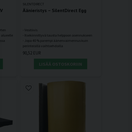
SILENTDIRECT
LV
Äänieristys – SilentDirect Egg
rten
- Vesitiivis
n alueelle
- Itsekiinnittyvä tausta helppoon asennukseen
assa
- Jopa 40 % parempi äänenvaimennus kuin
90,52 EUR
LISÄÄ OSTOSKORIIN