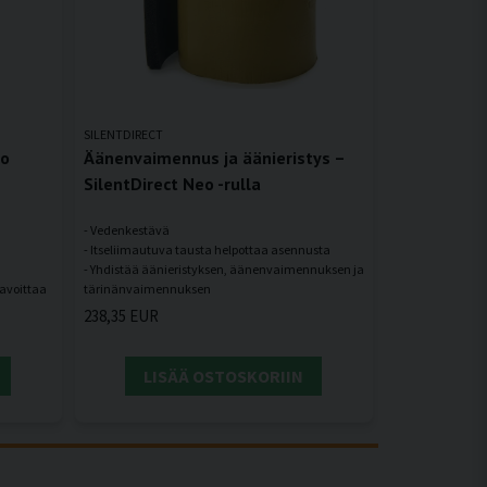
SILENTDIRECT
eo
Äänenvaimennus ja äänieristys –
SilentDirect Neo -rulla
- Vedenkestävä
- Itseliimautuva tausta helpottaa asennusta
- Yhdistää äänieristyksen, äänenvaimennuksen ja
tavoittaa
238,35 EUR
LISÄÄ OSTOSKORIIN