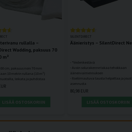
IRECT
SILENTDIRECT
terivanu rullalla –
Äänieristys – SilentDirect N
Direct Wadding, paksuus 70
0 m²
- *Vedenkestävä
- Avoin solurakenne takaa tehokkaan
 100 cm, paksuus noin 70 mm
äänenvaimennuksen
taan 10 metrin rullana (10 m²)
- Itseliimautuva tausta helpottaa ja jous
EUR
80,98 EUR
LISÄÄ OSTOSKORIIN
LISÄÄ OSTOSKORIIN