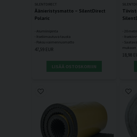
SILENTDIRECT
SILENTD
Äänieristysmatto – SilentDirect
Tiivis
Polaric
Silent
- Alumiinipinta
- 20 metri
- Itseliimautuva tausta
- Itsekii
- Saatava
47,59 EUR
18,98 E
LISÄÄ OSTOSKORIIN