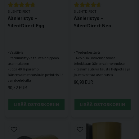
SILENTDIRECT
SILENTDIRECT
Äänieristys –
Äänieristys –
SilentDirect Egg
SilentDirect Neo
- Vesitiivis
- *Vedenkestävä
- Itsekiinnittyvä tausta helppoon
- Avoin solurakenne takaa
asennukseen
tehokkaan äänenvaimennuksen
- Jopa 40 % parempi
- Itseliimautuva tausta helpottaa ja
äänenvaimennus kuin perinteisillä
80,98 EUR
90,52 EUR
LISÄÄ OSTOSKORIIN
LISÄÄ OSTOSKORIIN