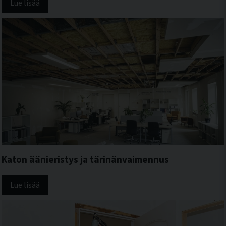
Lue lisää
Katon äänieristys ja tärinänvaimennus
Lue lisää