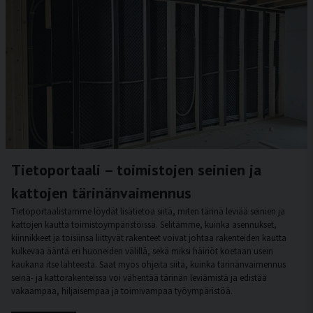
Tietoportaali – toimistojen seinien ja
kattojen tärinänvaimennus
Tietoportaalistamme löydät lisätietoa siitä, miten tärinä leviää seinien ja
kattojen kautta toimistoympäristöissä. Selitämme, kuinka asennukset,
kiinnikkeet ja toisiinsa liittyvät rakenteet voivat johtaa rakenteiden kautta
kulkevaa ääntä eri huoneiden välillä, sekä miksi häiriöt koetaan usein
kaukana itse lähteestä. Saat myös ohjeita siitä, kuinka tärinänvaimennus
seinä- ja kattorakenteissa voi vähentää tärinän leviämistä ja edistää
vakaampaa, hiljaisempaa ja toimivampaa työympäristöä.