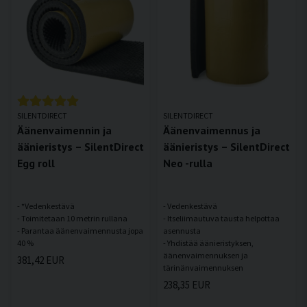
SILENTDIRECT
SILENTDIRECT
Äänenvaimennin ja
Äänenvaimennus ja
äänieristys – SilentDirect
äänieristys – SilentDirect
Egg roll
Neo -rulla
- *Vedenkestävä
- Vedenkestävä
- Toimitetaan 10 metrin rullana
- Itseliimautuva tausta helpottaa
- Parantaa äänenvaimennusta jopa
asennusta
- Yhdistää äänieristyksen,
äänenvaimennuksen ja
381,42 EUR
238,35 EUR