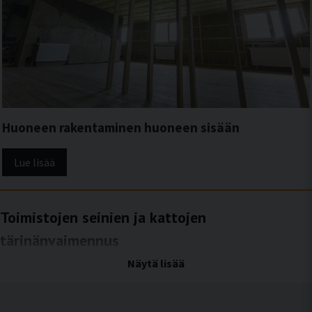
Huoneen rakentaminen huoneen sisään
Lue lisää
Toimistojen seinien ja kattojen
tärinänvaimennus
Vähennä seinien ja kattojen kautta leviävää rakenteiden ääntä ja
Näytä lisää
tärinää toimistoympäristössä
Toimistoympäristöissä teknisistä laitteista, asennuksista ja rakennusteknisistä
järjestelmistä aiheutuvat tärinät voivat levitä seinien ja kattojen kautta. Kun tärinät