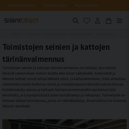
Ilmainen toimitus
5 vuoden takuu
Nopea toimitus
Etusivu
Toimisto
Tärinänvaimennus – Vähentää tärinää
Seinät ja katot
Toimistojen seinien ja kattojen
tärinänvaimennus
Toimistojen seinien ja kattojen tärinänvaimennus on tärkeää, kun häiriöt
leviävät rakennuksen runkon kautta eikä ilman välityksellä. Asennukset ja
tekniset laitteet voivat siirtää liikkeitä seinä- ja kattorakenteisiin, mikä aiheuttaa
rakenteiden kautta kulkevaa ääntä ja matalataajuisia tärinöitä useissa tiloissa.
Kohdennetulla seinien ja kattojen tärinänvaimennuksella rajoitetaan tätä
leviämistä, ja työympäristöstä tulee rauhallisempi ja vakaampi. Toimenpide on
erityisen tärkeä toimistoissa, joissa on tekniikkatiloja, ilmanvaihtoa tai toisiinsa
liittyviä rakenteita.