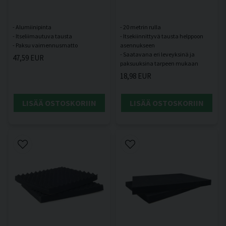
- Alumiinipinta
- 20 metrin rulla
- Itseliimautuva tausta
- Itsekiinnittyvä tausta helppoon
asennukseen
- Saatavana eri leveyksinä ja
47,59 EUR
18,98 EUR
LISÄÄ OSTOSKORIIN
LISÄÄ OSTOSKORIIN