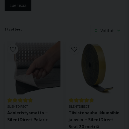
Lue lisää
6 tuotteet
Valitut
SILENTDIRECT
SILENTDIRECT
Äänieristysmatto –
Tiivistenauha ikkunoihin
SilentDirect Polaric
ja oviin – SilentDirect
Seal 20 metriä