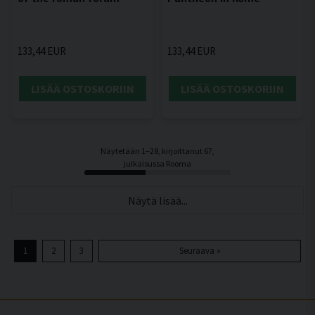
133,44 EUR
133,44 EUR
LISÄÄ OSTOSKORIIN
LISÄÄ OSTOSKORIIN
Näytetään 1–28, kirjoittanut 67,
julkaisussa Rooma
Näytä lisää...
1
2
3
Seuraava »