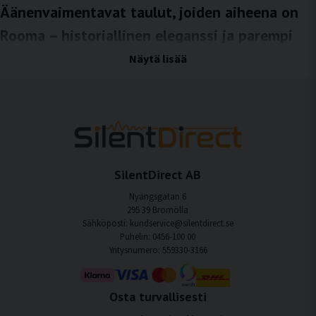
Äänenvaimentavat taulut, joiden aiheena on
Rooma – historiallinen eleganssi ja parempi
akustiikka
Näytä lisää
Rooma on kaupunki, jossa historia, arkkitehtuuri ja kulttuuri kohtaavat
ajattomassa ilmaisussa. Antiikin rauniot, klassiset aukiot, kapeat kujat ja
monumentaaliset rakennukset luovat visuaalisen identiteetin, joka välittää sekä
painoarvoa että harmoniaa. SilentDirectin äänenvaimentavilla tauluilla, joiden
aiheena on Rooma, yhdistyvät kaupungin ikoniset ympäristöt ja tehokas
äänenvaimennus, mikä luo tasapainoisemman ja miellyttävämmän
ääniympäristön.
SilentDirect AB
Huoneissa, joissa on kovat pinnat, ääni voi heijastua seinien, katon ja lattian
Nyängsgatan 6
välillä ja aiheuttaa kaikua, joka vaikuttaa sekä mukavuuteen että
295 39 Bromölla
keskittymiskykyyn. Integroimalla äänenvaimentavat taulut, joissa on Rooma-
Sähköposti: kundservice@silentdirect.se
aiheita, nämä äänenheijastukset vähenevät ja samalla huoneeseen lisätään
Puhelin: 0456-100 00
klassinen ja hienostunut visuaalinen ilme.
Yritysnumero: 559330-3166
Rooma-aiheiset kuvat luovat syvyyttä ja
luonnetta
Osta turvallisesti
Rooma-aiheiset teokset ovat usein tunnettuja lämpimistä sävyistä, luonnollisesta