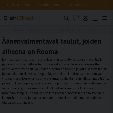
Ilmainen toimitus
5 vuoden takuu
Nopea toimitus
Etusivu
Äänenvaimennuslevyt
Kaupungit ja horisontit
Rooma
Äänenvaimentavat taulut, joiden
aiheena on Rooma
Rom edustaa historiaa, materiaaleja ja mittasuhteita, jotka antavat tilalle
painoarvoa ilman, että se tuntuu raskaalta. Tähän luokkaan on koottu
äänenvaimentavia tauluja, joiden aiheena on Rooma ja jotka sopivat tiloihin,
joissa halutaan klassista, lämpimää ja harkittua ilmaisua. Aiheet toimivat
visuaalisina ankkureina ja auttavat samalla vähentämään jälkikaiuntaa tiloissa,
joissa on kiveä, kipsiä, lasia tai avoimia pintoja. Tuloksena on rauhallisempi
ääniympäristö, jossa keskustelut kuuluvat selkeämmin ja kokonaisuus on
tasapainoisempi. Luonnollinen valinta koteihin, hotelleihin, toimistoihin ja
kokoushuoneisiin, joissa arkkitehtuurin, estetiikan ja äänimukavuuden on
oltava sopusoinnussa.