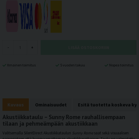
LISÄÄ OSTOSKORIIN
-
+
Ilmainen toimitus
5 vuoden takuu
Nopea toimitus
Kuvaus
Ominaisuudet
Esitä tuotetta koskeva ky
Akustiikkataulu – Sunny Rome rauhallisempaan
tilaan ja pehmeämpään akustiikkaan
Valitsemalla SilentDirect Akustiikkataulun
Sunny Rome
saat sekä visuaalisen
painopisteen että huomaamattoman akustiikkaratkaisun. Taulu on valmistettu