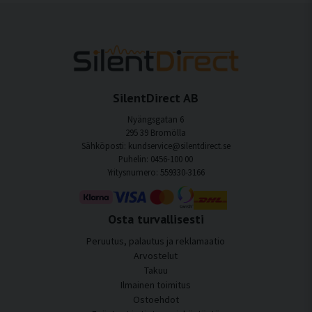
SilentDirect AB
Nyängsgatan 6
295 39 Bromölla
Sähköposti: kundservice@silentdirect.se
Puhelin: 0456-100 00
Yritysnumero: 559330-3166
Osta turvallisesti
Peruutus, palautus ja reklamaatio
Arvostelut
Takuu
Ilmainen toimitus
Ostoehdot