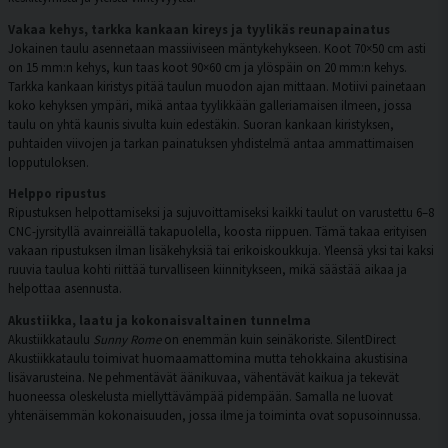
Vakaa kehys, tarkka kankaan kireys ja tyylikäs reunapainatus
Jokainen taulu asennetaan massiiviseen mäntykehykseen. Koot 70×50 cm asti
on 15 mm:n kehys, kun taas koot 90×60 cm ja ylöspäin on 20 mm:n kehys.
Tarkka kankaan kiristys pitää taulun muodon ajan mittaan. Motiivi painetaan
koko kehyksen ympäri, mikä antaa tyylikkään galleriamaisen ilmeen, jossa
taulu on yhtä kaunis sivulta kuin edestäkin. Suoran kankaan kiristyksen,
puhtaiden viivojen ja tarkan painatuksen yhdistelmä antaa ammattimaisen
lopputuloksen.
Helppo ripustus
Ripustuksen helpottamiseksi ja sujuvoittamiseksi kaikki taulut on varustettu 6–8
CNC-jyrsityllä avainreiällä takapuolella, koosta riippuen. Tämä takaa erityisen
vakaan ripustuksen ilman lisäkehyksiä tai erikoiskoukkuja. Yleensä yksi tai kaksi
ruuvia taulua kohti riittää turvalliseen kiinnitykseen, mikä säästää aikaa ja
helpottaa asennusta.
Akustiikka, laatu ja kokonaisvaltainen tunnelma
Akustiikkataulu
Sunny Rome
on enemmän kuin seinäkoriste. SilentDirect
Akustiikkataulu toimivat huomaamattomina mutta tehokkaina akustisina
lisävarusteina. Ne pehmentävät äänikuvaa, vähentävät kaikua ja tekevät
huoneessa oleskelusta miellyttävämpää pidempään. Samalla ne luovat
yhtenäisemmän kokonaisuuden, jossa ilme ja toiminta ovat sopusoinnussa.