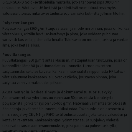
GREENGUARD Gold -sertifioiduilla musteilla, jotka tarjoavat jopa 300 DPI:n
tarkkuuden. Värit ovat UV-kestäviä ja säilyttävät voimakkuutensa myös
valoisissa tiloissa, mikä tekee taulusta sopivan sekä koti- että julkisiin tiloihin.
Polyesterikangas
Polyesterikangas (260 g/m²) tarjoaa sileän ja modernin pinnan, jossa on korkea
väritarkkuus, erittäin hyvä UV-kestävyys ja pinta, joka voidaan puhdistaa
varovasti kostealla, pehmeällä liinalla. Tuloksena on moderni, selkeä ja värikäs
ilme, joka kestää aikaa.
Puuvillakangas
Puuvillakangas (260 g/m²) antaa klassisen, mattapintaisen tekstuurin, jossa on
luonnollista lämpöä ja käsinmaalattua luonnetta. Hienon rakenteen
säilyttämiseksi se tulee kuivata. Kankaan materiaalista riippumatta HP Latex -
värit sulautuvat kankaaseen ja luovat kestävän, joustavan pinnan, joka
säilyttää värin voimakkuuden pitkään.
Akustinen ydin, korkea tiheys ja dokumentoitu suorituskyky
Äänenvaimentava ydin koostuu vähintään 50 prosentista kierrätetystä
polyesteristä, jonka tiheys on 450–600 g/m². Materiaali vaimentaa tehokkaasti
ääniaaltoja ja vähentää huoneen jälkikaiuntaa. Takapuolelle on asennettu 4
mm:n suojalevy CE-, M1- ja PEFC-sertifioidusta puusta, joka takaa vakauden ja
kestävän rakenteen. Kankaankangas, ydinmateriaali ja suojalevy yhdessä
takaavat tasaisen äänenvaimennuksen, joka parantaa puheen selkeyttä,
keskittymistä ja yleistä viihtyvyyttä.