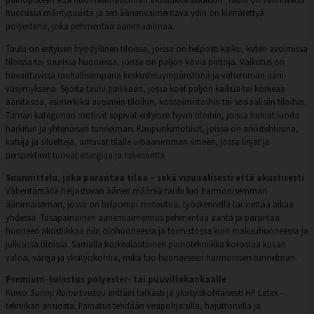
Ruotsissa mäntypuusta ja sen äänenvaimentava ydin on kierrätettyä
polyesteriä, joka pehmentää äänimaailmaa.
Taulu on erityisen hyödyllinen tiloissa, joissa on helposti kaiku, kuten avoimissa
tiloissa tai suurissa huoneissa, joissa on paljon kovia pintoja. Vaikutus on
havaittavissa rauhallisempana keskusteluympäristönä ja vähemmän ääni-
väsymyksenä. Sijoita taulu paikkaan, jossa koet paljon kaikua tai korkeaa
äänitasoa, esimerkiksi avoimiin tiloihin, kotitoimistoihin tai sosiaalisiin tiloihin.
Tämän kategorian motiivit sopivat erityisen hyvin tiloihin, joissa haluat luoda
harkitun ja yhtenäisen tunnelman. Kaupunkimotiivit, joissa on arkkitehtuuria,
katuja ja siluetteja, antavat tilalle urbaanimman ilmeen, jossa linjat ja
perspektiivit tuovat energiaa ja rakennetta.
Suunnittelu, joka parantaa tilaa – sekä visuaalisesti että akustisesti
Vähentämällä heijastuvan äänen määrää taulu luo harmonisemman
äänimaiseman, jossa on helpompi rentoutua, työskennellä tai viettää aikaa
yhdessä. Tasapainoinen äänenvaimennus pehmentää ääntä ja parantaa
huoneen akustiikkaa niin olohuoneessa ja toimistossa kuin makuuhuoneessa ja
julkisissa tiloissa. Samalla korkealaatuinen painotekniikka korostaa kuvan
valoa, värejä ja yksityiskohtia, mikä luo huoneeseen harmonisen tunnelman.
Premium-tulostus polyester- tai puuvillakankaalle
Kuvio
Sunny Rome
toistuu erittäin tarkasti ja yksityiskohtaisesti HP Latex -
tekniikan ansiosta. Painatus tehdään vesipohjaisilla, hajuttomilla ja