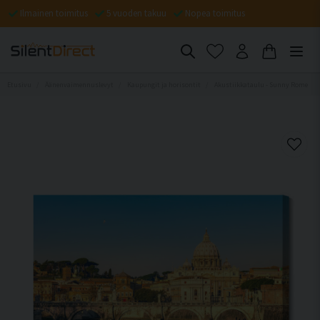
Ilmainen toimitus
5 vuoden takuu
Nopea toimitus
Etusivu
Äänenvaimennuslevyt
Kaupungit ja horisontit
Akustiikkataulu - Sunny Rome