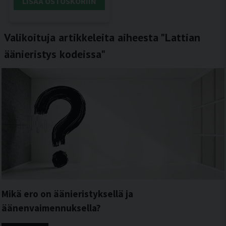
LISÄÄ OSTOSKORIIN
Valikoituja artikkeleita aiheesta "Lattian
äänieristys kodeissa"
Mikä ero on äänieristyksellä ja
äänenvaimennuksella?