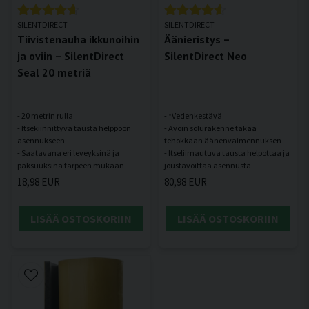
SILENTDIRECT
SILENTDIRECT
Tiivistenauha ikkunoihin
Äänieristys –
ja oviin – SilentDirect
SilentDirect Neo
Seal 20 metriä
- 20 metrin rulla
- *Vedenkestävä
- Itsekiinnittyvä tausta helppoon
- Avoin solurakenne takaa
asennukseen
tehokkaan äänenvaimennuksen
- Saatavana eri leveyksinä ja
- Itseliimautuva tausta helpottaa ja
18,98 EUR
80,98 EUR
LISÄÄ OSTOSKORIIN
LISÄÄ OSTOSKORIIN