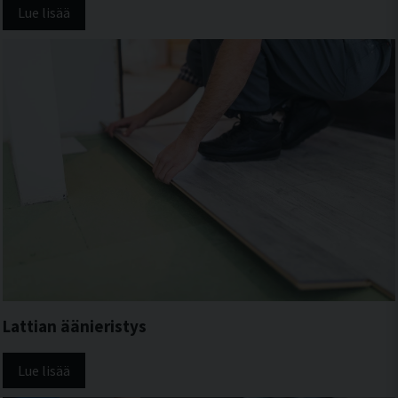
Lue lisää
Lattian äänieristys
Lue lisää