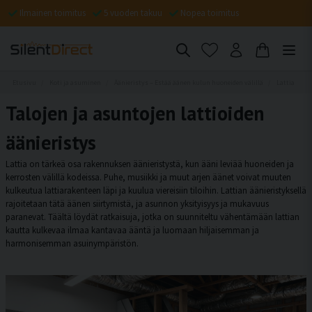
Ilmainen toimitus
5 vuoden takuu
Nopea toimitus
Etusivu
Koti ja asuminen
Äänieristys – Estää äänen kulun huoneiden välillä
Lattia
Talojen ja asuntojen lattioiden
äänieristys
Lattia on tärkeä osa rakennuksen äänieristystä, kun ääni leviää huoneiden ja
kerrosten välillä kodeissa. Puhe, musiikki ja muut arjen äänet voivat muuten
kulkeutua lattiarakenteen läpi ja kuulua viereisiin tiloihin. Lattian äänieristyksellä
rajoitetaan tätä äänen siirtymistä, ja asunnon yksityisyys ja mukavuus
paranevat. Täältä löydät ratkaisuja, jotka on suunniteltu vähentämään lattian
kautta kulkevaa ilmaa kantavaa ääntä ja luomaan hiljaisemman ja
harmonisemman asuinympäristön.