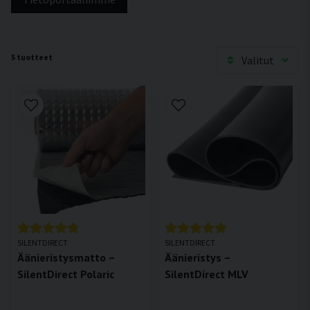
5 tuotteet
Valitut
SILENTDIRECT
SILENTDIRECT
Äänieristysmatto –
Äänieristys –
SilentDirect Polaric
SilentDirect MLV