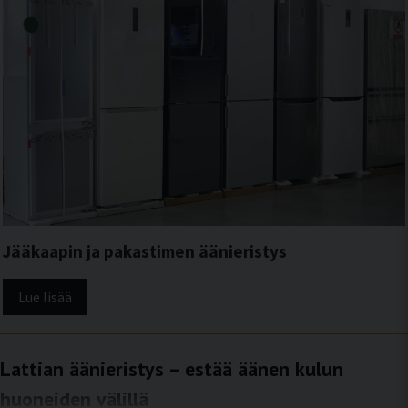
Jääkaapin ja pakastimen äänieristys
Lue lisää
Lattian äänieristys – estää äänen kulun
huoneiden välillä