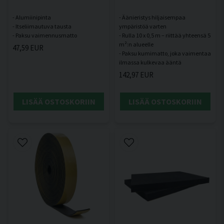
- Alumiinipinta
- Äänieristys hiljaisempaa
- Itseliimautuva tausta
ympäristöä varten
- Rulla 10 x 0,5 m – riittää yhteensä 5
m²:n alueelle
47,59 EUR
- Paksu kumimatto, joka vaimentaa
142,97 EUR
LISÄÄ OSTOSKORIIN
LISÄÄ OSTOSKORIIN