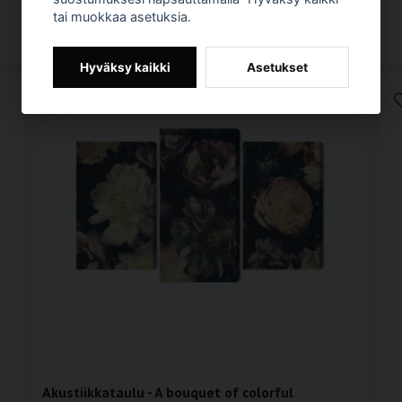
tai muokkaa asetuksia.
LISÄÄ OSTOSKORIIN
Hyväksy kaikki
Asetukset
Akustiikkataulu - A bouquet of colorful