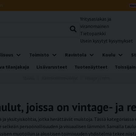
us
Yritysasiakas ja
viranomainen
Tietopankki
Usein kysytyt kysymykset
lisuus
Toimisto
Ravintola
Koulu
St
a tilanjakaja
Lisävarusteet
Tuotenäytteet
Toissijain
Etusivu
Äänenvaimennuslevyt
Vintage ja retro
ut, joissa on vintage- ja re
 ja yksityiskohtia, jotka herättävät muistoja. Tässä kategoriassa
lle selkeän persoonallisuuden ja visuaalisen lämmön. Samalla taul
ssisen muotoilun ja akustisen toimivuuden yhdistelmä tekee niistä