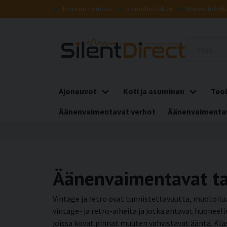
Ilmainen toimitus
5 vuoden takuu
Nopea toimit
Ajoneuvot
Koti ja asuminen
Teol
Äänenvaimentavat verhot
Äänenvaimentav
Äänenvaimentavat taul
Vintage ja retro ovat tunnistettavuutta, muotoilua
vintage- ja retro-aiheita ja jotka antavat huonee
joissa kovat pinnat muuten vahvistavat ääntä. Kla