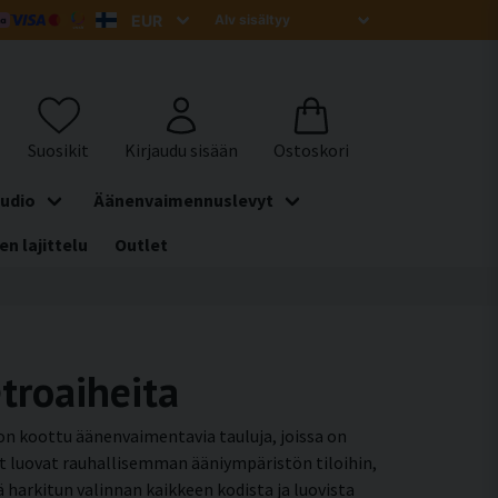
udio
Äänenvaimennuslevyt
en lajittelu
Outlet
troaiheita
 on koottu äänenvaimentavia tauluja, joissa on
ut luovat rauhallisemman ääniympäristön tiloihin,
 harkitun valinnan kaikkeen kodista ja luovista