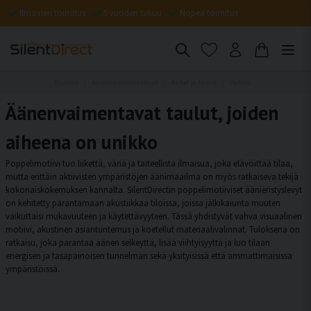
Ilmainen toimitus
5 vuoden takuu
Nopea toimitus
Etusivu
Äänenvaimennuslevyt
Kukat ja kasvit
Vallmo
Äänenvaimentavat taulut, joiden
aiheena on unikko
Poppelimotiivi tuo liikettä, väriä ja taiteellista ilmaisua, joka elävöittää tilaa,
mutta erittäin aktiivisten ympäristöjen äänimaailma on myös ratkaiseva tekijä
kokonaiskokemuksen kannalta. SilentDirectin poppelimotiiviset äänieristyslevyt
on kehitetty parantamaan akustiikkaa tiloissa, joissa jälkikaiunta muuten
vaikuttaisi mukavuuteen ja käytettävyyteen. Tässä yhdistyvät vahva visuaalinen
motiivi, akustinen asiantuntemus ja koetellut materiaalivalinnat. Tuloksena on
ratkaisu, joka parantaa äänen selkeyttä, lisää viihtyisyyttä ja luo tilaan
energisen ja tasapainoisen tunnelman sekä yksityisissä että ammattimaisissa
ympäristöissä.