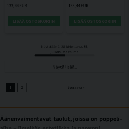
133,44 EUR
133,44 EUR
LISÄÄ OSTOSKORIIN
LISÄÄ OSTOSKORIIN
Näytetään 1–28, kirjoittanut 55,
julkaisussa Vallmo
Näytä lisää...
1
2
Seuraava »
Äänenvaimentavat taulut, joissa on poppeli-
aihe – ilmeikäs estetiikka ja parempi