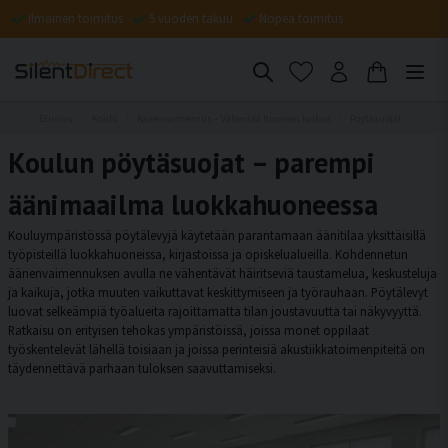
Ilmainen toimitus
5 vuoden takuu
Nopea toimitus
Etusivu
Koulu
Äänenvaimennus – Vähentää huoneen kaikua
Pöytäsuojat
Koulun pöytäsuojat – parempi
äänimaailma luokkahuoneessa
Kouluympäristössä pöytälevyjä käytetään parantamaan äänitilaa yksittäisillä
työpisteillä luokkahuoneissa, kirjastoissa ja opiskelualueilla. Kohdennetun
äänenvaimennuksen avulla ne vähentävät häiritseviä taustamelua, keskusteluja
ja kaikuja, jotka muuten vaikuttavat keskittymiseen ja työrauhaan. Pöytälevyt
luovat selkeämpiä työalueita rajoittamatta tilan joustavuutta tai näkyvyyttä.
Ratkaisu on erityisen tehokas ympäristöissä, joissa monet oppilaat
työskentelevät lähellä toisiaan ja joissa perinteisiä akustiikkatoimenpiteitä on
täydennettävä parhaan tuloksen saavuttamiseksi.