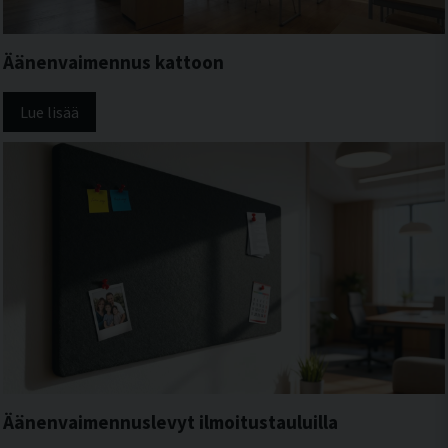
Äänenvaimennus kattoon
Lue lisää
Äänenvaimennuslevyt ilmoitustauluilla