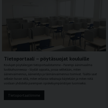
Tietoportaali – pöytäsuojat kouluille
Koulujen pöytälevyjen tietoportaalistamme – Parempi äänimaailma
luokkahuoneessa – löydät oppaita, joissa selitetään, miten
äänenvaimennus, äänieristys ja tärinänvaimennus toimivat. Täältä saat
selkeän kuvan siitä, miten erilaisia ratkaisuja käytetään ja miten niitä
voidaan yhdistellä parempien opiskeluympäristöjen luomiseksi.
Tietoportaaliimme