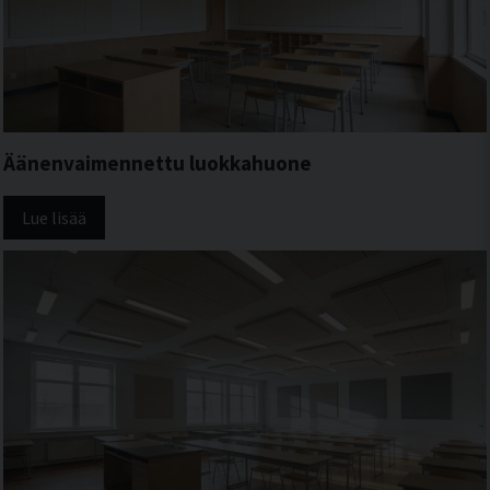
Äänenvaimennettu luokkahuone
Lue lisää