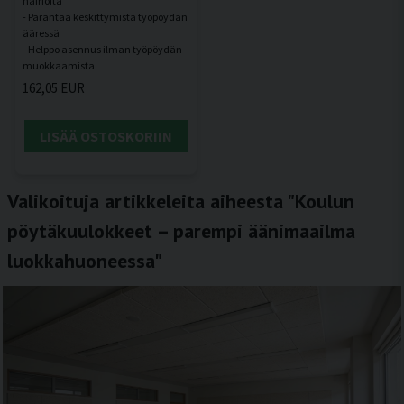
häiriöitä
- Parantaa keskittymistä työpöydän
ääressä
- Helppo asennus ilman työpöydän
162,05 EUR
LISÄÄ OSTOSKORIIN
Valikoituja artikkeleita aiheesta "Koulun
pöytäkuulokkeet – parempi äänimaailma
luokkahuoneessa"