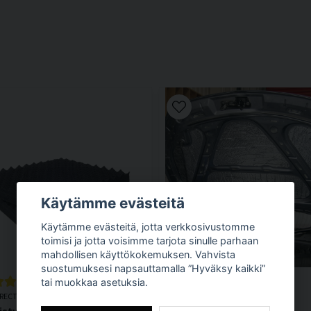
Käytämme evästeitä
Käytämme evästeitä, jotta verkkosivustomme
toimisi ja jotta voisimme tarjota sinulle parhaan
mahdollisen käyttökokemuksen. Vahvista
suostumuksesi napsauttamalla ”Hyväksy kaikki”
tai muokkaa asetuksia.
IRECT
SILENTDIRECT
istys – SilentDirect Egg
Moottoritilan äänieristys –