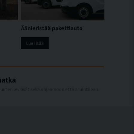
Äänieristää pakettiauto
Lue lisää
matka
uuten leviävät sekä ohjaamoon että asuintilaan.
äänieristyksellä voidaan vähentää sekä
i, mukavammaksi ja viihtyisämmäksi.