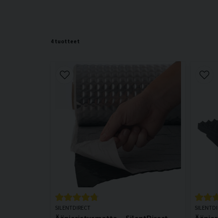
4 tuotteet
SILENTDIRECT
SILENTD
Äänieristysmatto – SilentDirect
Äänier