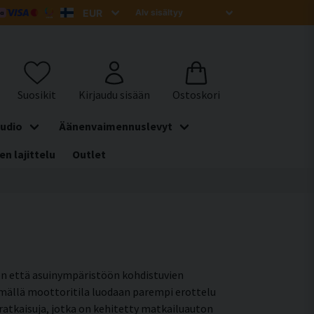
udio
Äänenvaimennuslevyt
en lajittelu
Outlet
son että asuinympäristöön kohdistuvien
ämällä moottoritila luodaan parempi erottelu
atkaisuja, jotka on kehitetty matkailuauton