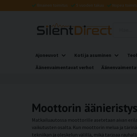
Ilmainen toimitus
5 vuoden takuu
Nopea toimit
Ajoneuvot
Koti ja asuminen
Teol
Äänenvaimentavat verhot
Äänenvaimentav
Moottorin äänieristy
Matkailuautossa moottorille asetetaan aivan eril
vaikutusten osalta. Kun moottorin melua ja tärinä
tekniikan ja oleskelun välillä, mikä tarjoaa rau