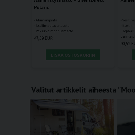
Polaric
- Alumiinipinta
- Vesitiivi
- Itseliimautuva tausta
- Itsekii
- Jopa 4
47,59 EUR
90,52 E
LISÄÄ OSTOSKORIIN
Valitut artikkelit aiheesta "Mo