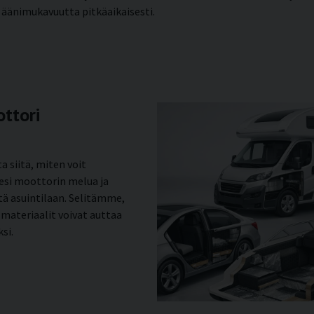
t äänimukavuutta pitkäaikaisesti.
ottori
 siitä, miten voit
esi moottorin melua ja
tä asuintilaan. Selitämme,
 materiaalit voivat auttaa
si.