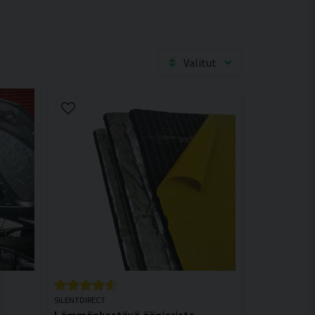
Valitut
SILENTDIRECT
Lämmönkestävä äänieriste –