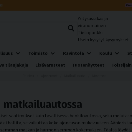
us
Yritysasiakas ja
viranomainen
Tietopankki
Usein kysytyt kysymykset
lisuus
Toimisto
Ravintola
Koulu
St
a tilanjakaja
Lisävarusteet
Tuotenäytteet
Toissijain
Etusivu
Ajoneuvot
Matkailuauto
Moottori
s matkailuautossa
aiset vaatimukset kuin tavallisessa henkilöautossa, sekä meluta
ä ei hallita, se vaikuttaa koko ajoneuvon mukavuuteen. Äänierist
hallisemman matkan ja harmonisemman kokemuksen. Täältä löydät r