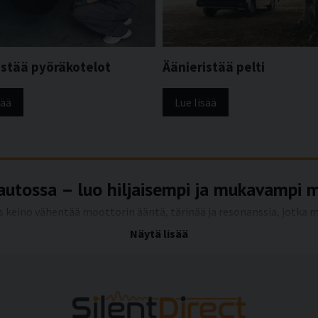
istää pyöräkotelot
Äänieristää pelti
sää
Lue lisää
autossa – luo hiljaisempi ja mukavampi 
 keino vähentää moottorin ääntä, tärinää ja resonanssia, jotka m
lulähteistä, erityisesti maantie- ja moottoritieajossa. Oikealla 
Näytä lisää
aa melua, mikä tekee koko matkan huomattavasti rauhallisemmaks
ristyksen edut
asuintilassa