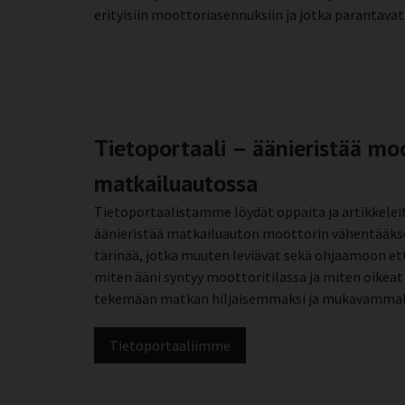
erityisiin moottoriasennuksiin ja jotka parantava
Tietoportaali – äänieristää mo
matkailuautossa
Tietoportaalistamme löydät oppaita ja artikkeleita
äänieristää matkailuauton moottorin vähentääks
tärinää, jotka muuten leviävät sekä ohjaamoon et
miten ääni syntyy moottoritilassa ja miten oikeat
tekemään matkan hiljaisemmaksi ja mukavammak
Tietoportaaliimme