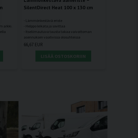
cm
SilentDirect Heat 100 x 130 cm
- Lämmönkestävä eriste
m arkki.
- Helppo leikata ja sovittaa
ella
- Itseliimautuva tausta takaa vaivattoman
66,67 EUR
LISÄÄ OSTOSKORIIN