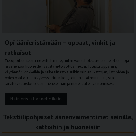
Opi äänieristämään – oppaat, vinkit ja
ratkaisut
Tietoportaaliissamme esittelemme, miten voit tehokkaasti äänieristää tiloja
ja vähentää huoneiden välistä ei-toivottua melua. Tutustu oppaisiin,
käytännön vinkkeihin ja selkeisiin ratkaisuihin seinien, kattojen, lattioiden ja
ovien osalta. Olipa kyseessä sitten koti, toimisto tai muut tilat, saat
tarvittavat tiedot oikean menetelmän ja materiaalien valitsemiseksi.
Näin eristät äänet oikein
Tekstiilipohjaiset äänenvaimentimet seinille,
kattoihin ja huoneisiin