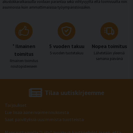
akustiikkaratkaisuilla voidaan parantaa sekä viihtyvyyttä että toimivuutta niin
asunnoissa kuin ammattimaisissa työympäristöissäkin.
* Ilmainen
5 vuoden takuu
Nopea toimitus
toimitus
5 vuoden tuotetakuu
Lähetetään yleensä
samana päivänä
Ilmainen toimitus
noutopisteeseen
Tilaa uutiskirjeemme
Tarjoukset
Lue lisää äänenvaimennuksesta
Saat päivityksiä uusimmista tuotteista
Napsauttamalla ”Liity” hyväksyt käyttöehdot ja sen, että