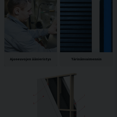
Ajoneuvojen äänieristys
Tärinänvaimennin