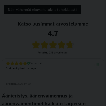
Näin vähennät ekovaikutuksia tehokkaasti
Katso uusimmat arvostelumme
4.7
Perustuu
233 arvosteluun
Vahvistettu
Exakt enligt beskrivningen.
Fredrik,
2026-07-30
Äänieristys, äänenvaimennus ja
äänenvaimentimet kaikkiin tarpeisiin