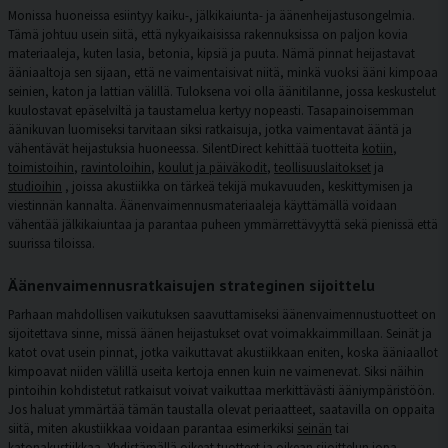
Monissa huoneissa esiintyy kaiku-, jälkikaiunta- ja äänenheijastusongelmia.
Tämä johtuu usein siitä, että nykyaikaisissa rakennuksissa on paljon kovia
materiaaleja, kuten lasia, betonia, kipsiä ja puuta. Nämä pinnat heijastavat
ääniaaltoja sen sijaan, että ne vaimentaisivat niitä, minkä vuoksi ääni kimpoaa
seinien, katon ja lattian välillä. Tuloksena voi olla äänitilanne, jossa keskustelut
kuulostavat epäselviltä ja taustamelua kertyy nopeasti. Tasapainoisemman
äänikuvan luomiseksi tarvitaan siksi ratkaisuja, jotka vaimentavat ääntä ja
vähentävät heijastuksia huoneessa. SilentDirect kehittää tuotteita
kotiin
,
toimistoihin
,
ravintoloihin
,
koulut ja päiväkodit
,
teollisuuslaitokset
ja
studioihin
, joissa akustiikka on tärkeä tekijä mukavuuden, keskittymisen ja
viestinnän kannalta. Äänenvaimennusmateriaaleja käyttämällä voidaan
vähentää jälkikaiuntaa ja parantaa puheen ymmärrettävyyttä sekä pienissä että
suurissa tiloissa.
Äänenvaimennusratkaisujen strateginen sijoittelu
Parhaan mahdollisen vaikutuksen saavuttamiseksi äänenvaimennustuotteet on
sijoitettava sinne, missä äänen heijastukset ovat voimakkaimmillaan. Seinät ja
katot ovat usein pinnat, jotka vaikuttavat akustiikkaan eniten, koska ääniaallot
kimpoavat niiden välillä useita kertoja ennen kuin ne vaimenevat. Siksi näihin
pintoihin kohdistetut ratkaisut voivat vaikuttaa merkittävästi ääniympäristöön.
Jos haluat ymmärtää tämän taustalla olevat periaatteet, saatavilla on oppaita
siitä, miten akustiikkaa voidaan parantaa esimerkiksi
seinän
tai
katon
akustiikkaa. Yhdistämällä oikeat tuotteet ja oikean sijoittelun jopa