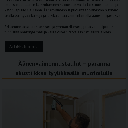
että estetään äänen kulkeutuminen huoneiden välillä tai seinien, lattian ja
katon läpi ulos ja sisään. Äänenvaimennus puolestaan vähentää huoneen
sisällä esiintyvää kaikuja ja jälkikaiuntaa vaimentamalla äänen heijastuksia.
Selitämme tässä eron selkeästi ja ymmärrettävästi, jotta voit helpommin
tunnistaa ääniongelmasi ja valita oikean ratkaisun heti alusta alkaen.
Artikkeliimme
Äänenvaimennustaulut – paranna
akustiikkaa tyylikkäällä muotoilulla