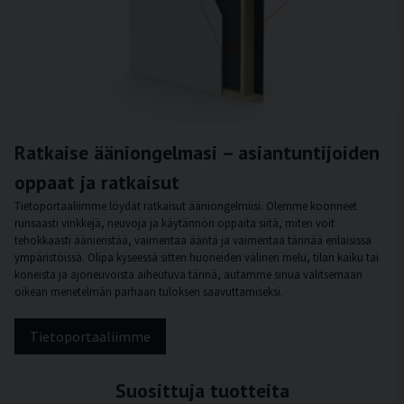
Ratkaise ääniongelmasi – asiantuntijoiden
oppaat ja ratkaisut
Tietoportaaliimme löydät ratkaisut ääniongelmiisi. Olemme koonneet
runsaasti vinkkejä, neuvoja ja käytännön oppaita siitä, miten voit
tehokkaasti äänieristää, vaimentaa ääntä ja vaimentaa tärinää erilaisissa
ympäristöissä. Olipa kyseessä sitten huoneiden välinen melu, tilan kaiku tai
koneista ja ajoneuvoista aiheutuva tärinä, autamme sinua valitsemaan
oikean menetelmän parhaan tuloksen saavuttamiseksi.
Tietoportaaliimme
Suosittuja tuotteita