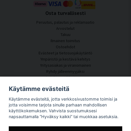
Osta turvallisesti
Peruutus, palautus ja reklamaatio
Arvostelut
Takuu
Ilmainen toimitus
Ostoehdot
Evästeet ja tietosuojakäytäntö
Ympäristö ja kestävä kehitys
Yritysasiakas ja viranomainen
Ryhdy jälleenmyyjäksi
Joitakin asiakkaitamme
Asiakaspalvelu
Käytämme evästeitä
Ota yhteyttä
Käytämme evästeitä, jotta verkkosivustomme toimisi ja
Akustiikkakonsultointi
jotta voisimme tarjota sinulle parhaan mahdollisen
Asennus
käyttökokemuksen. Vahvista suostumuksesi
Kysymyksiä ja vastauksia
napsauttamalla ”Hyväksy kaikki” tai muokkaa asetuksia.
Tietoportaali
Toimitusaika
Seuraa pakettiasi täältä