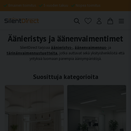
Ilmainen toimitus
5 vuoden takuu
Nopea toimitus
Äänieristys ja äänenvaimentimet
SilentDirect tarjoaa
äänieristys-
,
äänenvaimennus-
ja
tärinänvaimennustuotteita
, jotka auttavat sekä yksityishenkilöitä että
yrityksiä luomaan parempia ääniympäristöjä.
Suosittuja kategorioita