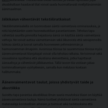
akustiikaltaan haastavat tilat voivat saada huomattavasti miellyttävämmän
äänimaailman.
Jälkikaiun vähentävät tekstiiliratkaisut
Tekstiilimateriaaleilla on luonnostaan ääntä vaimentavia ominaisuuksia, ja
niitä käytetäänkin usein huoneakustiikan parantamiseen. Tehokas tapa
vähentää suurilta pinnoilta heijastuvia ääniä on käyttää
ääntä vaimentavia
verhoja
. Ne voivat auttaa vaimentamaan sekä ikkunoista että seinäpinnoilta
tulevaa ääntä ja luovat samalla huoneeseen pehmeämmän ja
harmonisemman ilmapiirin. Avoimissa tiloissa tai suuremmissa tiloissa myös
äänenvaimentavat tilanjakajat
voivat olla tehokas ratkaisu. Ne toimivat sekä
visuaalisina rajoitteina että akustisina elementteinä, jotka hajottavat
ääniaaltoja ja vähentävät jälkikaiuntaa. Tällä tavoin tila voidaan jakaa
toiminnallisempiin vyöhykkeisiin, samalla kun melutaso koetaan
hallitummaksi.
Äänenvaimentavat taulut, joissa yhdistyvät taide ja
akustiikka
Suosittu tapa parantaa akustiikkaa ilman suuria muutoksia tilaan on käyttää
äänenvaimentavia tauluja
. Nämä tuotteet yhdistävät ääntä vaimentavia
materiaaleja koristeellisiin aiheisiin ja toimivat sekä taideteoksina että