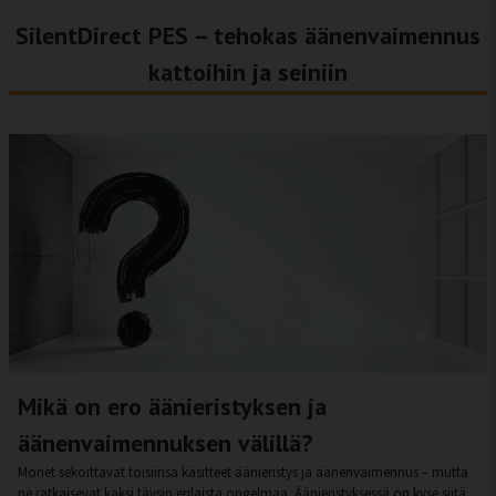
SilentDirect PES – tehokas äänenvaimennus
kattoihin ja seiniin
Mikä on ero äänieristyksen ja
äänenvaimennuksen välillä?
Monet sekoittavat toisiinsa käsitteet äänieristys ja äänenvaimennus – mutta
ne ratkaisevat kaksi täysin erilaista ongelmaa. Äänieristyksessä on kyse siitä,