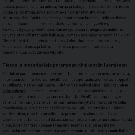
akustisina paneeleina. SilentDirect tarjoaa tuhansia erilaisia äänenvaimentavia
tauluja, joissa on erilaisia aiheita, värejä ja kokoja, minkä ansiosta on helppo
löytää vaihtoehtoja, jotka sopivat sekä moderneihin että klassisiin
sisustustyyleihin. Taulut on kehitetty parantamaan huoneakustiikkaa tiloissa,
joissa jälkikaiunta ja äänen heijastukset vaikuttavat viihtyvyyteen,
keskittymiskykyyn ja viestintään. Kun ne sijoitetaan strategisesti seinille, ne
voivat auttaa vähentämään kaikua ja luomaan tasapainoisemman äänikuvan.
Siksi niitä käytetään usein toimistoissa, kokoushuoneissa, ravintoloissa,
kouluissa, studioissa ja kotiympäristöissä, joissa sekä muotoilu että
toiminnallisuus ovat tärkeitä tekijöitä.
Tietoa ja materiaaleja paremman äänikentän luomiseen
Akustiikan parantaminen ei koske pelkästään tuotteita, vaan myös tietoa siitä,
miten ääni toimii eri tiloissa. SilentDirectin
tietoportaalissa
on kattavia oppaita
akustiikasta ja äänenhallinnasta. Sieltä voit esimerkiksi lukea lisää siitä, miten
kaiku vähenee
ja miten erilaiset materiaalit vaikuttavat äänitilaan. Niille, jotka
haluavat testata materiaaleja ennen ostamista, SilentDirect tarjoaa myös
äänenvaimennus- ja äänenvaimennusmateriaalinäytteitä
. Näin voit vertailla
materiaaleja ja värejä ennen päätöksentekoa. Kaikilla tuotteilla on lisäksi
5
vuoden takuu
, mikä tuo turvallisuutta ja varmuutta akustiikkaratkaisun
valintaan. Yhdistämällä akustiikkaosaamisen oikeisiin tuotteisiin voidaan luoda
tiloja, joissa äänitaso koetaan tasapainoisemmaksi ja joissa sekä työ,
keskustelut että rentoutuminen sujuvat paremmin. Huolellisesti suunnitelluilla