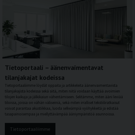
Tietoportaali – äänenvaimentavat
tilanjakajat kodeissa
Tietoportaaliimme löydät oppaita ja artikkeleita äänenvaimentavista
tilanjakajista kodeissa sekä siitä, miten niitä voidaan käyttää avoimien
tilojen kaikuja ja jälkikaiun vähentämiseen. Selitämme, miten ääni leviää
tiloissa, joissa on vähän väliseiniä, sekä miten irralliset tekstiiliratkaisut
voivat parantaa akustiikkaa, luoda selkeämpiä vyöhykkeitä ja edistää
tasapainoisempaa ja miellyttävämpää ääniympäristöä asunnoissa.
Tietoportaaliimme