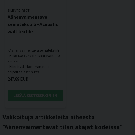
SILENTDIRECT
Äänenvaimentava
seinätekstiili - Acoustic
wall textile
- Äänenvaimentava seinätekstiili
- Koko 138 x 220 cm, saatavana 10
värissä
- Kiinnityskisko tarranauhalla
247,89 EUR
LISÄÄ OSTOSKORIIN
Valikoituja artikkeleita aiheesta
"Äänenvaimentavat tilanjakajat kodeissa"