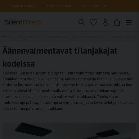
Ilmainen toimitus
5 vuoden takuu
Nopea toimitus
Etusivu
Koti ja asuminen
Äänenvaimennus – Vähentää huoneen kaikua
Huoneen väliseinä
Äänenvaimentavat tilanjakajat
kodeissa
Kodeissa, joissa on avoimia tiloja tai useita toimintoja samassa huoneessa,
äänitilannetta voi olla vaikea hallita. Äänenvaimentavia tilanjakajia käytetään
kodeissa luomaan sekä visuaalista rakennetta että parempaa akustiikkaa ilman
kiinteitä rakenteita. Vaimentamalla ääntä siellä, missä se liikkuu vapaasti
huoneessa, kaiku ja jälkikaiunta vähenevät tehokkaasti. Tuloksena on
rauhallisempi ja tasapainoisempi arkiympäristö, jossa keskustelut ja aktiviteetit
voivat toimia paremmin rinnakkain.