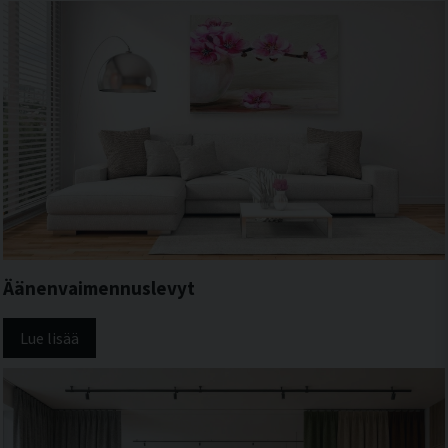
Äänenvaimennuslevyt
Lue lisää