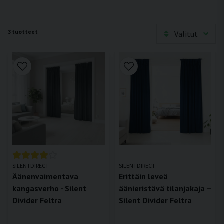
3 tuotteet
Valitut
SILENTDIRECT
SILENTDIRECT
Äänenvaimentava
Erittäin leveä
kangasverho - Silent
äänieristävä tilanjakaja –
Divider Feltra
Silent Divider Feltra