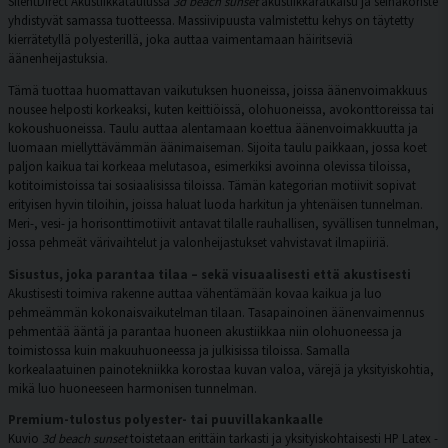
SilentDirect Akustiikkataulussa
3d beach sunset
akustiikkaratkaisu ja seinäkoriste
yhdistyvät samassa tuotteessa. Massiivipuusta valmistettu kehys on täytetty
kierrätetyllä polyesterillä, joka auttaa vaimentamaan häiritseviä
äänenheijastuksia.
Tämä tuottaa huomattavan vaikutuksen huoneissa, joissa äänenvoimakkuus
nousee helposti korkeaksi, kuten keittiöissä, olohuoneissa, avokonttoreissa tai
kokoushuoneissa. Taulu auttaa alentamaan koettua äänenvoimakkuutta ja
luomaan miellyttävämmän äänimaiseman. Sijoita taulu paikkaan, jossa koet
paljon kaikua tai korkeaa melutasoa, esimerkiksi avoinna olevissa tiloissa,
kotitoimistoissa tai sosiaalisissa tiloissa. Tämän kategorian motiivit sopivat
erityisen hyvin tiloihin, joissa haluat luoda harkitun ja yhtenäisen tunnelman.
Meri-, vesi- ja horisonttimotiivit antavat tilalle rauhallisen, syvällisen tunnelman,
jossa pehmeät värivaihtelut ja valonheijastukset vahvistavat ilmapiiriä.
Sisustus, joka parantaa tilaa – sekä visuaalisesti että akustisesti
Akustisesti toimiva rakenne auttaa vähentämään kovaa kaikua ja luo
pehmeämmän kokonaisvaikutelman tilaan. Tasapainoinen äänenvaimennus
pehmentää ääntä ja parantaa huoneen akustiikkaa niin olohuoneessa ja
toimistossa kuin makuuhuoneessa ja julkisissa tiloissa. Samalla
korkealaatuinen painotekniikka korostaa kuvan valoa, värejä ja yksityiskohtia,
mikä luo huoneeseen harmonisen tunnelman.
Premium-tulostus polyester- tai puuvillakankaalle
Kuvio
3d beach sunset
toistetaan erittäin tarkasti ja yksityiskohtaisesti HP Latex -