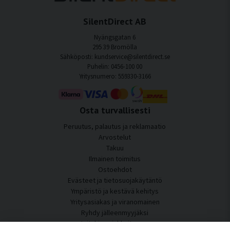
SilentDirect AB
Nyängsgatan 6
295 39 Bromölla
Sähköposti: kundservice@silentdirect.se
Puhelin: 0456-100 00
Yritysnumero: 559330-3166
Osta turvallisesti
Peruutus, palautus ja reklamaatio
Arvostelut
Takuu
Ilmainen toimitus
Ostoehdot
Evästeet ja tietosuojakäytäntö
Ympäristö ja kestävä kehitys
Yritysasiakas ja viranomainen
Ryhdy jälleenmyyjäksi
Joitakin asiakkaitamme