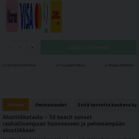
LISÄÄ OSTOSKORIIN
-
+
Ilmainen toimitus
5 vuoden takuu
Nopea toimitus
Kuvaus
Ominaisuudet
Esitä tuotetta koskeva ky
Akustiikkataulu – 3d beach sunset
rauhallisempaan huoneeseen ja pehmeämpään
akustiikkaan