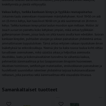
keskittymistä ja yleistä viihtyvyyttä.
Vakaa kehys, tarkka kankaan kireys ja tyylikäs reunapainatus
Jokainen taulu asennetaan massiiviseen mäntykehykseen. Koot 70×50 cm asti
on 15 mm:n kehys, kun taas koot 90×60 cm ja sitä suuremmat on 20 mm:n
kehys. Tarkka kankaan kireys pitää taulun muodon ajan mittaan. Motiivi
3d
beach sunset
on painettu koko kehyksen ympäri, mikä antaa tyylikkään
galleriamaisen ilmeen, jossa taulu on yhtä kaunis sivulta kuin edestäkin. Suoran
kankaan kireyden, puhtaiden viivojen ja oikean painatuksen yhdistelmä antaa
ammattimaisen lopputuloksen. Tämä antaa erityisen vakaan ripustuksen ilman
lisäkehyksiä tai erikoiskoukkuja. Yleensä yksi tai kaksi ruuvia taulua kohti riittää
turvalliseen asennukseen, mikä säästää aikaa ja helpottaa asennusta.
Akustiikka, laatu ja kokonaisvaltainen tunnelma Se vähentää kaikua,
pehmentää äänimaailmaa ja luo tasapainoisen ilmapiirin huoneeseen.
Akustisen toiminnon, sertifioitujen materiaalien, ensiluokkaisen painatuksen ja
huolellisesti suunnitellun rakenteen yhdistelmä tarjoaa kokonaisvaltaisen
ratkaisun, joka parantaa sekä äänimaailmaa että visuaalista ilmaisua.
Samankaltaiset tuotteet