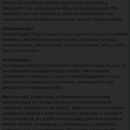
tekniikan ansiosta. Painatus tehdään vesipohjaisilla, hajuttomilla ja
GREENGUARD Gold -sertifioiduilla musteilla, jotka tarjoavat jopa 300 DPI:n
tarkkuuden. Värit ovat UV-kestäviä ja säilyttävät voimakkuutensa myös
valoisissa tiloissa, mikä tekee taulusta sopivan sekä koti- että julkisiin tiloihin.
Polyesterikangas
Polyesterikangas (260 g/m²) tarjoaa sileän ja modernin pinnan, jossa on korkea
väritarkkuus, erittäin hyvä UV-kestävyys ja pinta, joka voidaan puhdistaa
varovasti kostealla, pehmeällä liinalla. Tuloksena on moderni, selkeä ja värikäs
ilme, joka kestää aikaa.
Puuvillakangas
Puuvillakangas (260 g/m²) antaa klassisen, mattapintaisen tekstuurin, jossa on
luonnollista lämpöä ja käsinmaalattua luonnetta. Hienon rakenteen
säilyttämiseksi se tulee kuivata. Kankaan materiaalista riippumatta HP Latex -
värit sulautuvat kankaaseen ja luovat kestävän, joustavan pinnan, joka
säilyttää värin voimakkuuden pitkään.
Akustinen ydin, korkea tiheys ja dokumentoitu suorituskyky
Äänenvaimentava ydin koostuu vähintään 50 prosentista kierrätetystä
polyesteristä, jonka tiheys on 450–600 g/m². Materiaali vaimentaa tehokkaasti
ääniaaltoja ja vähentää huoneen jälkikaiuntaa. Takapuolelle on asennettu 4
mm:n paksuinen CE-, M1- ja PEFC-sertifioitu puulevy, joka takaa vakauden ja
kestävän rakenteen. Kankaankangas, ydinmateriaali ja suojalevy yhdessä
tuottavat tasaisen äänenvaimennuksen, joka parantaa puheen selkeyttä,