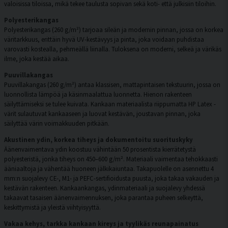
valoisissa tiloissa, mikä tekee taulusta sopivan sekä koti- että julkisiin tiloihin.
Polyesterikangas
Polyesterikangas (260 g/m²) tarjoaa sileän ja modernin pinnan, jossa on korkea
väritarkkuus, erittäin hyvä UV-kestävyys ja pinta, joka voidaan puhdistaa
varovasti kostealla, pehmeällä liinalla. Tuloksena on moderni, selkeä ja värikäs
ilme, joka kestää aikaa.
Puuvillakangas
Puuvillakangas (260 g/m²) antaa klassisen, mattapintaisen tekstuurin, jossa on
luonnollista lämpöä ja käsinmaalattua luonnetta. Hienon rakenteen
säilyttämiseksi se tulee kuivata. Kankaan materiaalista riippumatta HP Latex -
värit sulautuvat kankaaseen ja luovat kestävän, joustavan pinnan, joka
säilyttää värin voimakkuuden pitkään.
Akustinen ydin, korkea tiheys ja dokumentoitu suorituskyky
Äänenvaimentava ydin koostuu vähintään 50 prosentista kierrätetystä
polyesteristä, jonka tiheys on 450–600 g/m². Materiaali vaimentaa tehokkaasti
ääniaaltoja ja vähentää huoneen jälkikaiuntaa. Takapuolelle on asennettu 4
mm:n suojalevy CE-, M1- ja PEFC-sertifioidusta puusta, joka takaa vakauden ja
kestävän rakenteen. Kankaankangas, ydinmateriaali ja suojalevy yhdessä
takaavat tasaisen äänenvaimennuksen, joka parantaa puheen selkeyttä,
keskittymistä ja yleistä viihtyisyyttä.
Vakaa kehys, tarkka kankaan kireys ja tyylikäs reunapainatus