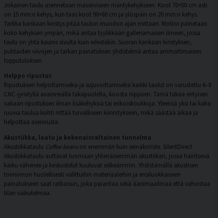
Jokainen taulu asennetaan massiiviseen mäntykehykseen. Koot 70×50 cm asti
on 15 mm:n kehys, kun taas koot 90×60 cm ja ylöspäin on 20 mm:n kehys.
Tarkka kankaan kiristys pitää taulun muodon ajan mittaan. Motiivi painetaan
koko kehyksen ympäri, mikä antaa tyylikkään galleriamaisen ilmeen, jossa
taulu on yhtä kaunis sivulta kuin edestäkin. Suoran kankaan kiristyksen,
puhtaiden viivojen ja tarkan painatuksen yhdistelmä antaa ammattimaisen
lopputuloksen.
Helppo ripustus
Ripustuksen helpottamiseksi ja sujuvoittamiseksi kaikki taulut on varustettu 6–8
CNC-jyrsityllä avainreiällä takapuolella, koosta riippuen. Tämä takaa erityisen
vakaan ripustuksen ilman lisäkehyksiä tai erikoiskoukkuja. Yleensä yksi tai kaksi
ruuvia taulua kohti riittää turvalliseen kiinnitykseen, mikä säästää aikaa ja
helpottaa asennusta.
Akustiikka, laatu ja kokonaisvaltainen tunnelma
Akustiikkataulu
Coffee beans
on enemmän kuin seinäkoriste. SilentDirect
Akustiikkataulu auttavat luomaan yhtenäisemmän akustiikan, jossa häiritsevä
kaiku vähenee ja keskustelut kuuluvat selkeämmin. Yhdistämällä akustisen
toiminnon huolellisesti valittuihin materiaaleihin ja ensiluokkaiseen
painatukseen saat ratkaisun, joka parantaa sekä äänimaailmaa että vahvistaa
tilan vaikutelmaa.