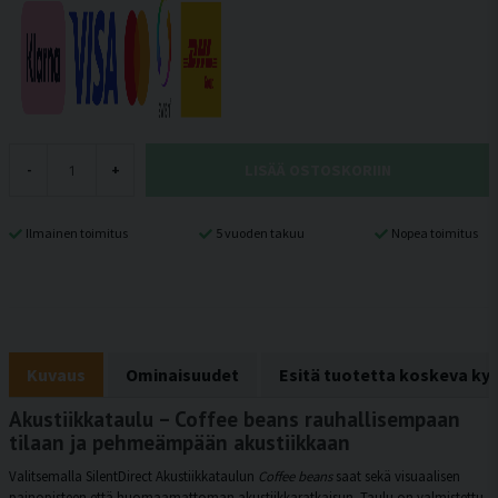
LISÄÄ OSTOSKORIIN
-
+
Ilmainen toimitus
5 vuoden takuu
Nopea toimitus
Kuvaus
Ominaisuudet
Esitä tuotetta koskeva ky
Akustiikkataulu – Coffee beans rauhallisempaan
tilaan ja pehmeämpään akustiikkaan
Valitsemalla SilentDirect Akustiikkataulun
Coffee beans
saat sekä visuaalisen
painopisteen että huomaamattoman akustiikkaratkaisun. Taulu on valmistettu