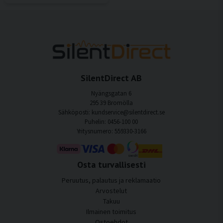
SilentDirect AB
Nyängsgatan 6
295 39 Bromölla
Sähköposti: kundservice@silentdirect.se
Puhelin: 0456-100 00
Yritysnumero: 559330-3166
Osta turvallisesti
Peruutus, palautus ja reklamaatio
Arvostelut
Takuu
Ilmainen toimitus
Ostoehdot