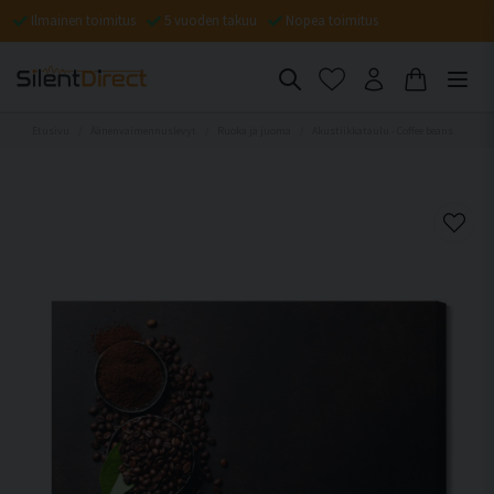
Ilmainen toimitus
5 vuoden takuu
Nopea toimitus
Etusivu
Äänenvaimennuslevyt
Ruoka ja juoma
Akustiikkataulu - Coffee beans