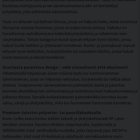
Ruotsissa mäntypuusta ja sen äänenvaimentava ydin on kierrätettyä
polyesteriä, joka pehmentää äänimaailmaa.
Taulu on erityisen hyödyllinen tiloissa, joissa on helposti kaiku, kuten avoimissa
tiloissa tai suurissa huoneissa, joissa on paljon kovia pintoja. Vaikutus on
havaittavissa rauhallisempana keskusteluympäristönä ja vähemmän ääni-
väsymyksenä. Tämän kategorian kuvat sopivat erityisen hyvin tiloihin, joissa
haluat luoda harkitun ja yhtenäisen tunnelman. Ruoka- ja juomakuvat sopivat
erityisen hyvin keittiöihin, ruokailutiloihin tai sosiaalisiin tiloihin, joissa haluat
luoda kutsuvan ja elävän tunnelman.
Sisustusta parantava design – sekä visuaalisesti että akustisesti
Vähentämällä heijastuvan äänen määrää taulu luo harmonisemman
äänimaiseman, jossa on helpompi rentoutua, työskennellä tai viettää aikaa
yhdessä. Tasapainoinen äänenvaimennus pehmentää ääntä ja parantaa
huoneen akustiikkaa niin olohuoneessa ja toimistossa kuin makuuhuoneessa ja
julkisissa tiloissa. Samalla korkealaatuinen painotekniikka korostaa kuvan
valoa, värejä ja yksityiskohtia, mikä luo huoneeseen harmonisen tunnelman.
Premium-tulostus polyester- tai puuvillakankaalle
Kuvio
Coffee beans
toistuu erittäin tarkasti ja yksityiskohtaisesti HP Latex -
tekniikan ansiosta. Painatus tehdään vesipohjaisilla, hajuttomilla ja
GREENGUARD Gold -sertifioiduilla musteilla, jotka tarjoavat jopa 300 DPI:n
tarkkuuden. Värit ovat UV-kestäviä ja säilyttävät voimakkuutensa myös