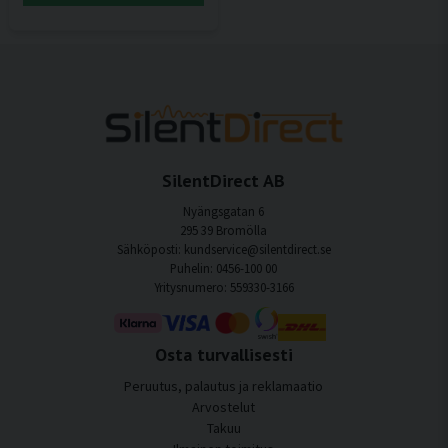
SilentDirect AB
Nyängsgatan 6
295 39 Bromölla
Sähköposti: kundservice@silentdirect.se
Puhelin: 0456-100 00
Yritysnumero: 559330-3166
Osta turvallisesti
Peruutus, palautus ja reklamaatio
Arvostelut
Takuu