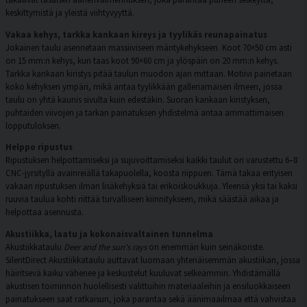
keskittymistä ja yleistä viihtyvyyttä.
Vakaa kehys, tarkka kankaan kireys ja tyylikäs reunapainatus
Jokainen taulu asennetaan massiiviseen mäntykehykseen. Koot 70×50 cm asti
on 15 mm:n kehys, kun taas koot 90×60 cm ja ylöspäin on 20 mm:n kehys.
Tarkka kankaan kiristys pitää taulun muodon ajan mittaan. Motiivi painetaan
koko kehyksen ympäri, mikä antaa tyylikkään galleriamaisen ilmeen, jossa
taulu on yhtä kaunis sivulta kuin edestäkin. Suoran kankaan kiristyksen,
puhtaiden viivojen ja tarkan painatuksen yhdistelmä antaa ammattimaisen
lopputuloksen.
Helppo ripustus
Ripustuksen helpottamiseksi ja sujuvoittamiseksi kaikki taulut on varustettu 6–8
CNC-jyrsityllä avainreiällä takapuolella, koosta riippuen. Tämä takaa erityisen
vakaan ripustuksen ilman lisäkehyksiä tai erikoiskoukkuja. Yleensä yksi tai kaksi
ruuvia taulua kohti riittää turvalliseen kiinnitykseen, mikä säästää aikaa ja
helpottaa asennusta.
Akustiikka, laatu ja kokonaisvaltainen tunnelma
Akustiikkataulu
Deer and the sun's rays
on enemmän kuin seinäkoriste.
SilentDirect Akustiikkataulu auttavat luomaan yhtenäisemmän akustiikan, jossa
häiritsevä kaiku vähenee ja keskustelut kuuluvat selkeämmin. Yhdistämällä
akustisen toiminnon huolellisesti valittuihin materiaaleihin ja ensiluokkaiseen
painatukseen saat ratkaisun, joka parantaa sekä äänimaailmaa että vahvistaa