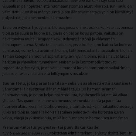
Valitsemalla SilentDirect Akustiikkataulun
Deer and the sun's rays
saat sekä
visuaalisen painopisteen että huomaamattoman akustiikkaratkaisun. Taulu on
valmistettu Ruotsissa mäntypuusta ja sen äänenvaimentava ydin on kierrätettyä
polyesteriä, joka pehmentää äänimaailmaa.
Taulu on erityisen hyödyllinen tiloissa, joissa on helposti kaiku, kuten avoimissa
tiloissa tai suurissa huoneissa, joissa on paljon kovia pintoja. Vaikutus on
havaittavissa rauhallisempana keskusteluympäristönä ja vähemmän
ääniuupumuksena. Sijoita taulu paikkaan, jossa koet paljon kaikua tai korkeaa
äänitasoa, esimerkiksi avoimiin tiloihin, kotitoimistoihin tai sosiaalisiin tiloihin.
Tämän kategorian motiivit sopivat erityisen hyvin tiloihin, joissa haluat luoda
harkitun ja yhtenäisen tunnelman. Maisema- ja luontomotiivit tuovat
orgaanista pehmeyttä, jossa värit ja muodot luovat harmonisen vaikutelman,
joka sopii sekä vaaleisiin että hillitympiin sisustuksiin.
Suunnittelu, joka parantaa tilaa – sekä visuaalisesti että akustisesti
Vähentämällä heijastuvan äänen määrää taulu luo harmonisemman
äänimaiseman, jossa on helpompi rentoutua, työskennellä tai viettää aikaa
yhdessä. Tasapainoinen äänenvaimennus pehmentää ääntä ja parantaa
huoneen akustiikkaa niin olohuoneessa ja toimistossa kuin makuuhuoneessa ja
julkisissa tiloissa. Samalla korkealaatuinen painotekniikka korostaa kuvan
valoa, värejä ja yksityiskohtia, mikä luo huoneeseen harmonisen tunnelman.
Premium-tulostus polyester- tai puuvillakankaalle
Kuvio
Deer and the sun's rays
toistetaan erittäin tarkasti ja yksityiskohtaisesti HP