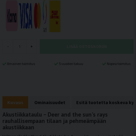
LISÄÄ OSTOSKORIIN
-
+
Ilmainen toimitus
5 vuoden takuu
Nopea toimitus
Kuvaus
Ominaisuudet
Esitä tuotetta koskeva ky
Akustiikkataulu – Deer and the sun's rays
rauhallisempaan tilaan ja pehmeämpään
akustiikkaan