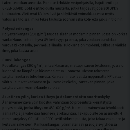
Latex -tekniikan ansiosta. Painatus tehdään vesipohjaisilla, hajuttomilla ja
GREENGUARD Gold -sertifioiduilla musteilla, jotka tarjoavat jopa 300 DPI:n
tarkkuuden. Värit ovat UV-kestäviä ja säilyttävät voimakkuutensa myös
valoisissa tiloissa, mikä tekee taulusta sopivan sekä koti- että julkisiin tiloihin.
Polyesterikangas
Polyesterikangas (260 g/m²) tarjoaa sileän ja modernin pinnan, jossa on korkea
väritarkkuus, erittäin hyvä UV-kestävyys ja pinta, joka voidaan puhdistaa
varovasti kostealla, pehmeällä liinalla. Tuloksena on moderni, selkeä ja värikäs
ilme, joka kestää aikaa.
Puuvillakangas
Puuvillakangas (260 g/m²) antaa klassisen, mattapintaisen tekstuurin, jossa on
luonnollista lämpöä ja käsinmaalattua luonnetta. Hienon rakenteen
säilyttämiseksi se tulee kuivata. Kankaan materiaalista riippumatta HP Latex -
värit sulautuvat kankaaseen ja luovat kestävän, joustavan pinnan, joka
säilyttää värin voimakkuuden pitkään.
Akustinen ydin, korkea tiheys ja dokumentoitu suorituskyky
Äänenvaimentava ydin koostuu vähintään 50 prosentista kierrätetystä
polyesteristä, jonka tiheys on 450–600 g/m². Materiaali vaimentaa tehokkaasti
ääniaaltoja ja vähentää huoneen jälkikaiuntaa. Takapuolelle on asennettu 4
mm:n suojalevy CE-, M1- ja PEFC-sertifioidusta puusta, joka takaa vakauden ja
kestävän rakenteen. Kankaankangas, ydinmateriaali ja suojalevy yhdessä
takaavat tasaisen äänenvaimennuksen, joka parantaa puheen selkeyttä,