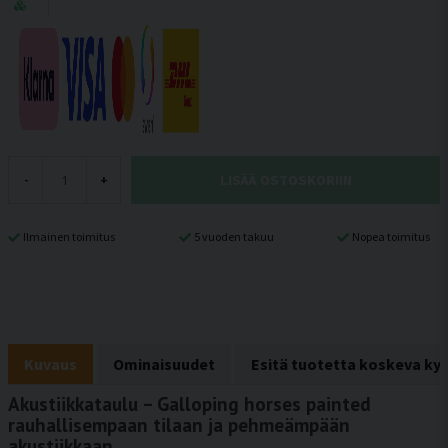
LISÄÄ OSTOSKORIIN
-
+
Ilmainen toimitus
5 vuoden takuu
Nopea toimitus
Kuvaus
Ominaisuudet
Esitä tuotetta koskeva ky
Akustiikkataulu – Galloping horses painted
rauhallisempaan tilaan ja pehmeämpään
akustiikkaan