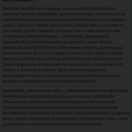
SilentDirect Akustiikkataulu
Galloping horses painted
yhdistävät korkean
resoluution kuvan ja edistyksellisen akustiikkateknologian. Jokainen taulu on
valmistettu Ruotsissa ja se perustuu tukevaan kankaalle, jossa on mäntykehys
ja jonka sisäpuoli on täytetty äänenvaimentavalla kierrätetystä polyesteristä
valmistetulla ytimellä. Rakenteensa ansiosta taulu on sekä esteettinen että
toiminnallinen elementti huoneessa. Vähentämällä jälkikaiuntaa ja
vaimentamalla häiritseviä heijastuksia parannetaan puheen selkeyttä,
keskittymistä ja yleistä viihtyisyyttä olohuoneessa, keittiössä, toimistossa ja
kokoushuoneessa. Sijoita taulu paikkaan, jossa on paljon kaikua tai korkea
melutaso, esimerkiksi avaraan tilaan, kotitoimistoon tai sosiaaliseen tilaan.
Tämän kategorian kuvat sopivat erityisen hyvin tiloihin, joissa haluat luoda
harkitun ja yhtenäisen tunnelman. Eläinkuvat luovat lämpimän ja
persoonallisen ilmapiirin, jossa kontrastit ja yksityiskohdat antavat kuvalle
luonnetta ja syventävät tilan kokonaisvaltaista tunnelmaa.
Suunnittelu, joka parantaa tilaa – sekä visuaalisesti että akustisesti
Akustiikkataulu luovat miellyttävämmän äänimaiseman tasoittamalla
jälkikaiuntaa ja vaimentamalla häiritseviä heijastuksia kovilta pinnoilta.
Tasapainoinen äänenvaimennus pehmentää ääntä ja parantaa huoneen
akustiikkaa niin olohuoneessa ja toimistossa kuin makuuhuoneessa ja julkisissa
tiloissa. Samalla korkealaatuinen painotekniikka korostaa kuvan valoa, värejä
ja yksityiskohtia, mikä luo huoneeseen harmonisen tunnelman.