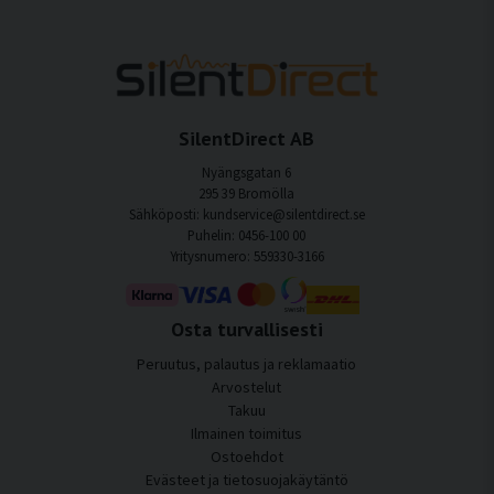
SilentDirect AB
Nyängsgatan 6
295 39 Bromölla
Sähköposti: kundservice@silentdirect.se
Puhelin: 0456-100 00
Yritysnumero: 559330-3166
Osta turvallisesti
Peruutus, palautus ja reklamaatio
Arvostelut
Takuu
Ilmainen toimitus
Ostoehdot
Evästeet ja tietosuojakäytäntö