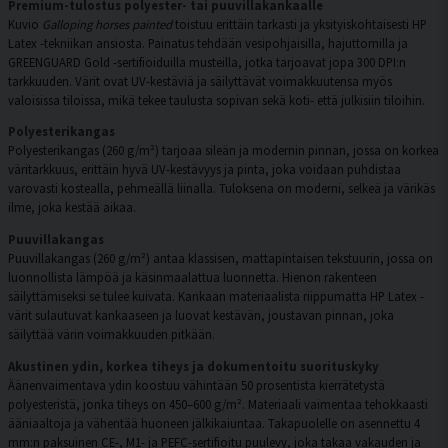
Premium-tulostus polyester- tai puuvillakankaalle
Kuvio
Galloping horses painted
toistuu erittäin tarkasti ja yksityiskohtaisesti HP
Latex -tekniikan ansiosta. Painatus tehdään vesipohjaisilla, hajuttomilla ja
GREENGUARD Gold -sertifioiduilla musteilla, jotka tarjoavat jopa 300 DPI:n
tarkkuuden. Värit ovat UV-kestäviä ja säilyttävät voimakkuutensa myös
valoisissa tiloissa, mikä tekee taulusta sopivan sekä koti- että julkisiin tiloihin.
Polyesterikangas
Polyesterikangas (260 g/m²) tarjoaa sileän ja modernin pinnan, jossa on korkea
väritarkkuus, erittäin hyvä UV-kestävyys ja pinta, joka voidaan puhdistaa
varovasti kostealla, pehmeällä liinalla. Tuloksena on moderni, selkeä ja värikäs
ilme, joka kestää aikaa.
Puuvillakangas
Puuvillakangas (260 g/m²) antaa klassisen, mattapintaisen tekstuurin, jossa on
luonnollista lämpöä ja käsinmaalattua luonnetta. Hienon rakenteen
säilyttämiseksi se tulee kuivata. Kankaan materiaalista riippumatta HP Latex -
värit sulautuvat kankaaseen ja luovat kestävän, joustavan pinnan, joka
säilyttää värin voimakkuuden pitkään.
Akustinen ydin, korkea tiheys ja dokumentoitu suorituskyky
Äänenvaimentava ydin koostuu vähintään 50 prosentista kierrätetystä
polyesteristä, jonka tiheys on 450–600 g/m². Materiaali vaimentaa tehokkaasti
ääniaaltoja ja vähentää huoneen jälkikaiuntaa. Takapuolelle on asennettu 4
mm:n paksuinen CE-, M1- ja PEFC-sertifioitu puulevy, joka takaa vakauden ja