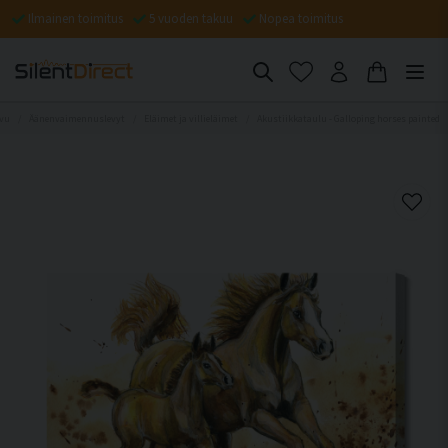
Ilmainen toimitus
5 vuoden takuu
Nopea toimitus
ivu
Äänenvaimennuslevyt
Eläimet ja villieläimet
Akustiikkataulu - Galloping horses painted