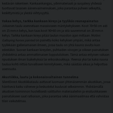
kestävän rakenteen. Kankaankangas, ydinmateriaali ja suojalevy yhdessä
tuottavat tasaisen äänenvaimennuksen, joka parantaa puheen selkeyttä,
keskittymistä ja yleistä viihtyvyyttä.
Vakaa kehys, tarkka kankaan kireys ja tyylikäs reunapainatus
Jokainen taulu asennetaan massiiviseen mäntykehykseen. Koot 70×50 cm asti
on 15 mm:n kehys, kun taas koot 90×60 cm ja sitä suuremmat on 20 mm:n
kehys. Tarkka kankaan kireys pitää taulun muodon ajan mittaan. Motiivi
Galloping horses painted
on painettu koko kehyksen ympäri, mikä antaa
tyylikkään galleriamaisen ilmeen, jossa taulu on yhtä kaunis sivulta kuin
edestäkin. Suoran kankaan kireyden, puhtaiden viivojen ja oikean painatuksen
yhdistelmä antaa ammattimaisen lopputuloksen. Tämä antaa erityisen vakaan
ripustuksen ilman lisäkehyksiä tai erikoiskoukkuja. Yleensä yksi tai kaksi ruuvia
taulua kohti riittää turvalliseen kiinnitykseen, mikä säästää aikaa ja helpottaa
asennusta.
Akustiikka, laatu ja kokonaisvaltainen tunnelma
SilentDirect Akustiikkataulu auttavat luomaan yhtenäisemmän akustiikan, jossa
häiritsevä kaiku vähenee ja keskustelut kuuluvat selkeämmin. Yhdistämällä
akustisen toiminnon huolellisesti valittuihin materiaaleihin ja ensiluokkaiseen
painatukseen saat ratkaisun, joka parantaa sekä äänimaailmaa että vahvistaa
tilan vaikutelmaa.