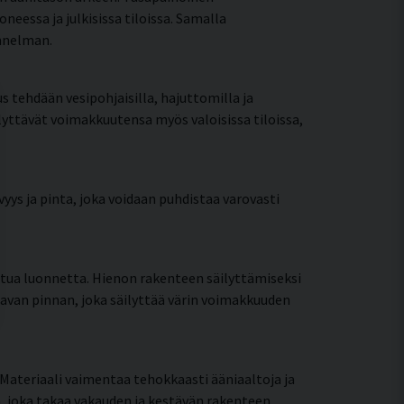
essa ja julkisissa tiloissa. Samalla
unnelman.
us tehdään vesipohjaisilla, hajuttomilla ja
ilyttävät voimakkuutensa myös valoisissa tiloissa,
yys ja pinta, joka voidaan puhdistaa varovasti
ttua luonnetta. Hienon rakenteen säilyttämiseksi
tavan pinnan, joka säilyttää värin voimakkuuden
Materiaali vaimentaa tehokkaasti ääniaaltoja ja
, joka takaa vakauden ja kestävän rakenteen.