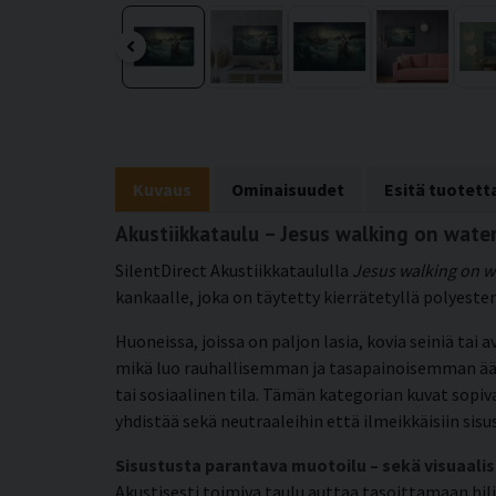
Kuvaus
Ominaisuudet
Esitä tuotet
Akustiikkataulu – Jesus walking on wat
SilentDirect Akustiikkataululla
Jesus walking on w
kankaalle, joka on täytetty kierrätetyllä polyest
Huoneissa, joissa on paljon lasia, kovia seiniä tai
mikä luo rauhallisemman ja tasapainoisemman äänim
tai sosiaalinen tila. Tämän kategorian kuvat sopiv
yhdistää sekä neutraaleihin että ilmeikkäisiin sisu
Sisustusta parantava muotoilu – sekä visuaalis
Akustisesti toimiva taulu auttaa tasoittamaan hil