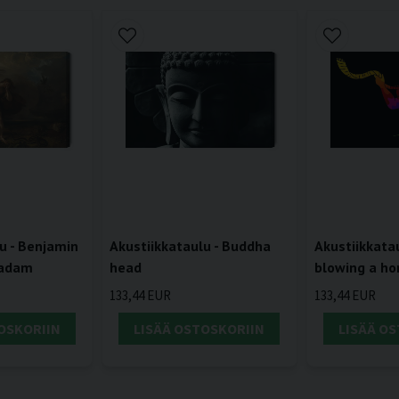
u - Benjamin
Akustiikkataulu - Buddha
Akustiikkatau
 adam
head
blowing a ho
133,44 EUR
133,44 EUR
OSKORIIN
LISÄÄ OSTOSKORIIN
LISÄÄ O