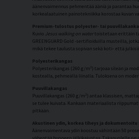
äänenvaimennus pehmentää ääniä ja parantaa huone
korkealaatuinen painotekniikka korostaa kuvan va
Premium-tulostus polyester- tai puuvillakanka
Kuvio
Jesus walking on water
toistetaan erittäin t
GREENGUARD Gold -sertifioiduilla musteilla, jotka 
mikä tekee taulusta sopivan sekä koti- että julkisii
Polyesterikangas
Polyesterikangas (260 g/m²) tarjoaa sileän ja mode
kostealla, pehmeällä liinalla. Tuloksena on moderni
Puuvillakangas
Puuvillakangas (260 g/m²) antaa klassisen, matta
se tulee kuivata. Kankaan materiaalista riippumat
pitkään.
Akustinen ydin, korkea tiheys ja dokumentoitu
Äänenvaimentava ydin koostuu vähintään 50 prosent
vähentää huoneen jälkikaiuntaa. Takapuolelle on a