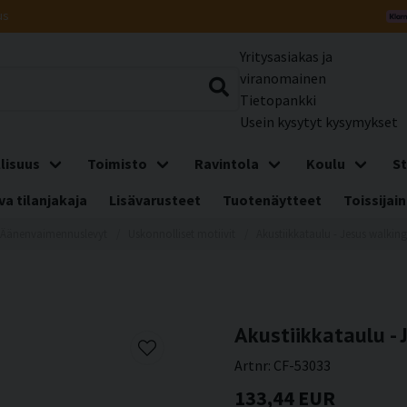
us
Yritysasiakas ja
viranomainen
Tietopankki
Usein kysytyt kysymykset
lisuus
Toimisto
Ravintola
Koulu
St
a tilanjakaja
Lisävarusteet
Tuotenäytteet
Toissijain
Äänenvaimennuslevyt
Uskonnolliset motiivit
Akustiikkataulu - Jesus walkin
Akustiikkataulu - 
Artnr:
CF-53033
133,44 EUR