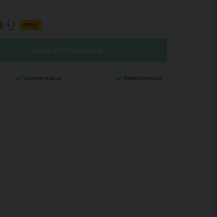
LISÄÄ OSTOSKORIIN
5 vuoden takuu
Nopea toimitus