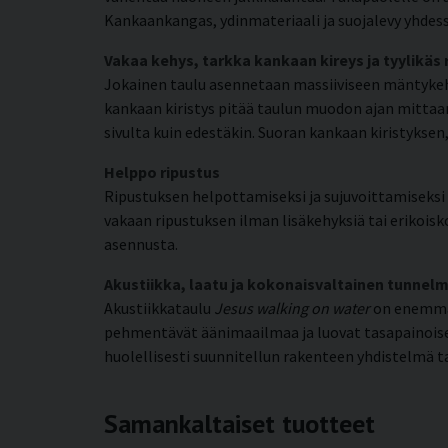
Kankaankangas, ydinmateriaali ja suojalevy yhdess
Vakaa kehys, tarkka kankaan kireys ja tyylikäs
Jokainen taulu asennetaan massiiviseen mäntykehy
kankaan kiristys pitää taulun muodon ajan mittaan
sivulta kuin edestäkin. Suoran kankaan kiristyks
Helppo ripustus
Ripustuksen helpottamiseksi ja sujuvoittamiseksi k
vakaan ripustuksen ilman lisäkehyksiä tai erikoisko
asennusta.
Akustiikka, laatu ja kokonaisvaltainen tunnel
Akustiikkataulu
Jesus walking on water
on enemmän
pehmentävät äänimaailmaa ja luovat tasapainoisen
huolellisesti suunnitellun rakenteen yhdistelmä t
Samankaltaiset tuotteet