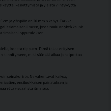
eyttä, keskittymistä ja yleistä viihtyvyyttä.
0 cm ja ylöspäin on 20 mm:n kehys. Tarkka
galleriamaisen ilmeen, jossa taulu on yhtä kaunis
mattimaisen lopputuloksen.
lella, koosta riippuen. Tämä takaa erityisen
een kiinnitykseen, mikä säästää aikaa ja helpottaa
uin seinäkoriste. Ne vähentävät kaikua,
riaalien, ensiluokkaisen painatuksen ja
aa että visuaalista ilmaisua.