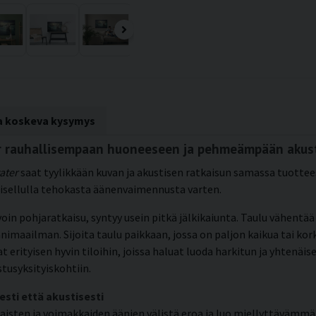
ta koskeva kysymys
er rauhallisempaan huoneeseen ja pehmeämpään akus
ater
saat tyylikkään kuvan ja akustisen ratkaisun samassa tuottees
erisellulla tehokasta äänenvaimennusta varten.
 avoin pohjaratkaisu, syntyy usein pitkä jälkikaiunta. Taulu vähent
aailman. Sijoita taulu paikkaan, jossa on paljon kaikua tai korke
at erityisen hyvin tiloihin, joissa haluat luoda harkitun ja yhten
stusyksityiskohtiin.
esti että akustisesti
jaisten ja voimakkaiden äänien välistä eroa ja luo miellyttävämm