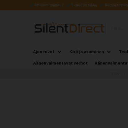
Ilmainen toimitus
5 vuoden takuu
Nopea toimit
Ajoneuvot
Koti ja asuminen
Teol
Äänenvaimentavat verhot
Äänenvaimentav
Etusivu