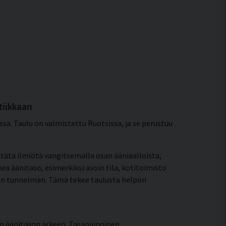
tiikkaan
sa. Taulu on valmistettu Ruotsissa, ja se perustuu
ää tätä ilmiötä vangitsemalla osan ääniaalloista,
a äänitaso, esimerkiksi avoin tila, kotitoimisto
äisen tunnelman. Tämä tekee taulusta helpon
än äänitason arkeen. Tasapainoinen