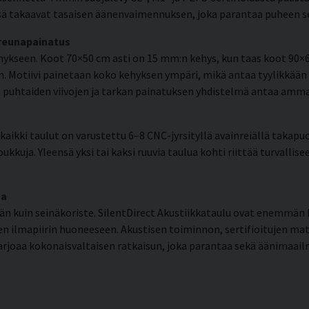
ä takaavat tasaisen äänenvaimennuksen, joka parantaa puheen selk
 reunapainatus
kseen. Koot 70×50 cm asti on 15 mm:n kehys, kun taas koot 90×6
. Motiivi painetaan koko kehyksen ympäri, mikä antaa tyylikkään 
en, puhtaiden viivojen ja tarkan painatuksen yhdistelmä antaa am
aikki taulut on varustettu 6–8 CNC-jyrsityllä avainreiällä takapuo
ukkuja. Yleensä yksi tai kaksi ruuvia taulua kohti riittää turvallis
ma
 kuin seinäkoriste. SilentDirect Akustiikkataulu ovat enemmän k
 ilmapiirin huoneeseen. Akustisen toiminnon, sertifioitujen mate
arjoaa kokonaisvaltaisen ratkaisun, joka parantaa sekä äänimaailm