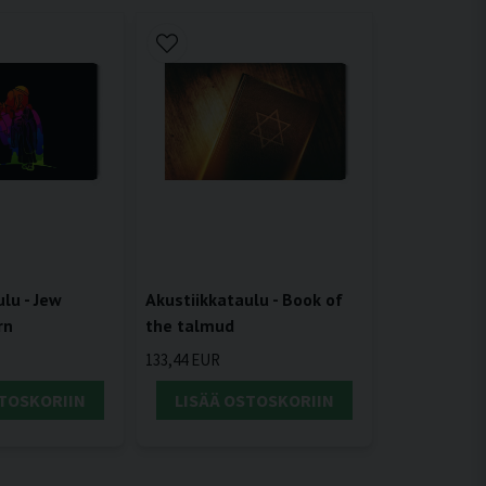
lu - Jew
Akustiikkataulu - Book of
rn
the talmud
133,44 EUR
STOSKORIIN
LISÄÄ OSTOSKORIIN