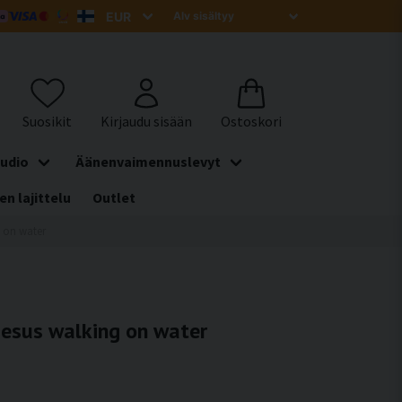
udio
Äänenvaimennuslevyt
en lajittelu
Outlet
g on water
Jesus walking on water