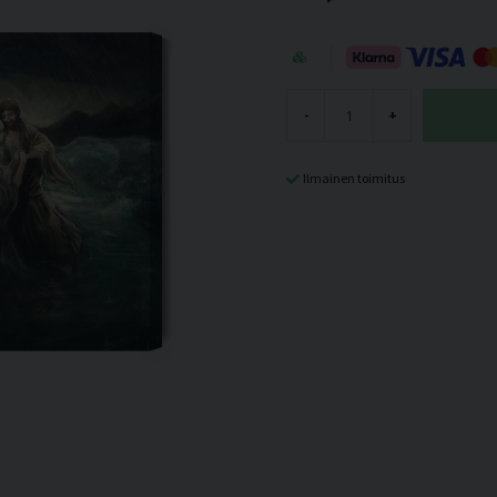
-
+
Ilmainen toimitus