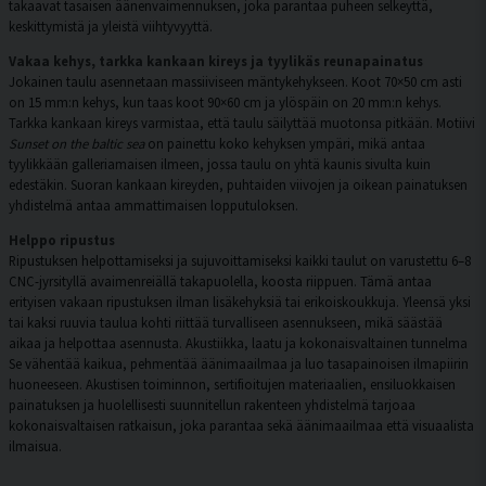
takaavat tasaisen äänenvaimennuksen, joka parantaa puheen selkeyttä,
keskittymistä ja yleistä viihtyvyyttä.
Vakaa kehys, tarkka kankaan kireys ja tyylikäs reunapainatus
Jokainen taulu asennetaan massiiviseen mäntykehykseen. Koot 70×50 cm asti
on 15 mm:n kehys, kun taas koot 90×60 cm ja ylöspäin on 20 mm:n kehys.
Tarkka kankaan kireys varmistaa, että taulu säilyttää muotonsa pitkään. Motiivi
Sunset on the baltic sea
on painettu koko kehyksen ympäri, mikä antaa
tyylikkään galleriamaisen ilmeen, jossa taulu on yhtä kaunis sivulta kuin
edestäkin. Suoran kankaan kireyden, puhtaiden viivojen ja oikean painatuksen
yhdistelmä antaa ammattimaisen lopputuloksen.
Helppo ripustus
Ripustuksen helpottamiseksi ja sujuvoittamiseksi kaikki taulut on varustettu 6–8
CNC-jyrsityllä avaimenreiällä takapuolella, koosta riippuen. Tämä antaa
erityisen vakaan ripustuksen ilman lisäkehyksiä tai erikoiskoukkuja. Yleensä yksi
tai kaksi ruuvia taulua kohti riittää turvalliseen asennukseen, mikä säästää
aikaa ja helpottaa asennusta. Akustiikka, laatu ja kokonaisvaltainen tunnelma
Se vähentää kaikua, pehmentää äänimaailmaa ja luo tasapainoisen ilmapiirin
huoneeseen. Akustisen toiminnon, sertifioitujen materiaalien, ensiluokkaisen
painatuksen ja huolellisesti suunnitellun rakenteen yhdistelmä tarjoaa
kokonaisvaltaisen ratkaisun, joka parantaa sekä äänimaailmaa että visuaalista
ilmaisua.