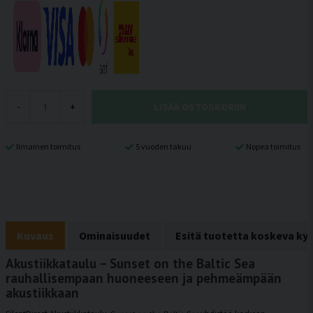
LISÄÄ OSTOSKORIIN
-
+
Ilmainen toimitus
5 vuoden takuu
Nopea toimitus
Kuvaus
Ominaisuudet
Esitä tuotetta koskeva ky
Akustiikkataulu – Sunset on the Baltic Sea
rauhallisempaan huoneeseen ja pehmeämpään
akustiikkaan