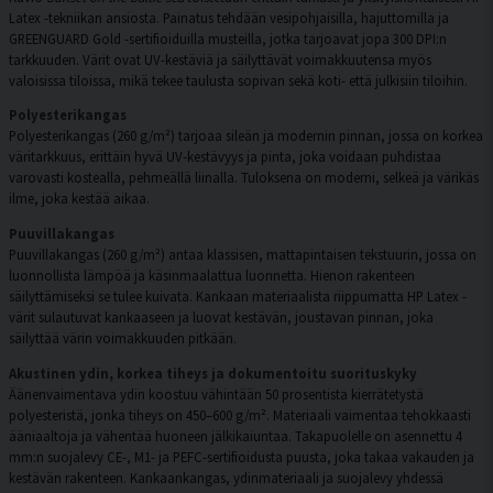
Latex -tekniikan ansiosta. Painatus tehdään vesipohjaisilla, hajuttomilla ja
GREENGUARD Gold -sertifioiduilla musteilla, jotka tarjoavat jopa 300 DPI:n
tarkkuuden. Värit ovat UV-kestäviä ja säilyttävät voimakkuutensa myös
valoisissa tiloissa, mikä tekee taulusta sopivan sekä koti- että julkisiin tiloihin.
Polyesterikangas
Polyesterikangas (260 g/m²) tarjoaa sileän ja modernin pinnan, jossa on korkea
väritarkkuus, erittäin hyvä UV-kestävyys ja pinta, joka voidaan puhdistaa
varovasti kostealla, pehmeällä liinalla. Tuloksena on moderni, selkeä ja värikäs
ilme, joka kestää aikaa.
Puuvillakangas
Puuvillakangas (260 g/m²) antaa klassisen, mattapintaisen tekstuurin, jossa on
luonnollista lämpöä ja käsinmaalattua luonnetta. Hienon rakenteen
säilyttämiseksi se tulee kuivata. Kankaan materiaalista riippumatta HP Latex -
värit sulautuvat kankaaseen ja luovat kestävän, joustavan pinnan, joka
säilyttää värin voimakkuuden pitkään.
Akustinen ydin, korkea tiheys ja dokumentoitu suorituskyky
Äänenvaimentava ydin koostuu vähintään 50 prosentista kierrätetystä
polyesteristä, jonka tiheys on 450–600 g/m². Materiaali vaimentaa tehokkaasti
ääniaaltoja ja vähentää huoneen jälkikaiuntaa. Takapuolelle on asennettu 4
mm:n suojalevy CE-, M1- ja PEFC-sertifioidusta puusta, joka takaa vakauden ja
kestävän rakenteen. Kankaankangas, ydinmateriaali ja suojalevy yhdessä