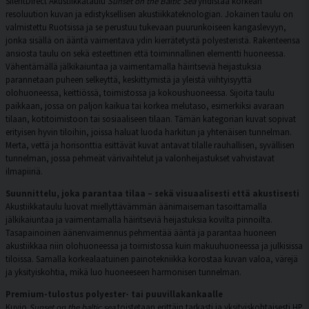
SilentDirect Akustiikkataulu
Sunset on the Baltic Sea
yhdistää korkean
resoluution kuvan ja edistyksellisen akustiikkateknologian. Jokainen taulu on
valmistettu Ruotsissa ja se perustuu tukevaan puurunkoiseen kangaslevyyn,
jonka sisällä on ääntä vaimentava ydin kierrätetystä polyesteristä. Rakenteensa
ansiosta taulu on sekä esteettinen että toiminnallinen elementti huoneessa.
Vähentämällä jälkikaiuntaa ja vaimentamalla häiritseviä heijastuksia
parannetaan puheen selkeyttä, keskittymistä ja yleistä viihtyisyyttä
olohuoneessa, keittiössä, toimistossa ja kokoushuoneessa. Sijoita taulu
paikkaan, jossa on paljon kaikua tai korkea melutaso, esimerkiksi avaraan
tilaan, kotitoimistoon tai sosiaaliseen tilaan. Tämän kategorian kuvat sopivat
erityisen hyvin tiloihin, joissa haluat luoda harkitun ja yhtenäisen tunnelman.
Merta, vettä ja horisonttia esittävät kuvat antavat tilalle rauhallisen, syvällisen
tunnelman, jossa pehmeät värivaihtelut ja valonheijastukset vahvistavat
ilmapiiriä.
Suunnittelu, joka parantaa tilaa – sekä visuaalisesti että akustisesti
Akustiikkataulu luovat miellyttävämmän äänimaiseman tasoittamalla
jälkikaiuntaa ja vaimentamalla häiritseviä heijastuksia kovilta pinnoilta.
Tasapainoinen äänenvaimennus pehmentää ääntä ja parantaa huoneen
akustiikkaa niin olohuoneessa ja toimistossa kuin makuuhuoneessa ja julkisissa
tiloissa. Samalla korkealaatuinen painotekniikka korostaa kuvan valoa, värejä
ja yksityiskohtia, mikä luo huoneeseen harmonisen tunnelman.
Premium-tulostus polyester- tai puuvillakankaalle
Kuvio
Sunset on the baltic sea
toistetaan erittäin tarkasti ja yksityiskohtaisesti HP