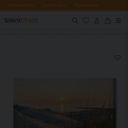
Ilmainen toimitus
5 vuoden takuu
Nopea toimitus
Äänenvaimennuslevyt
Maisemat ja luontomotiivit
Akustiikkataulu - Sunset on the baltic sea