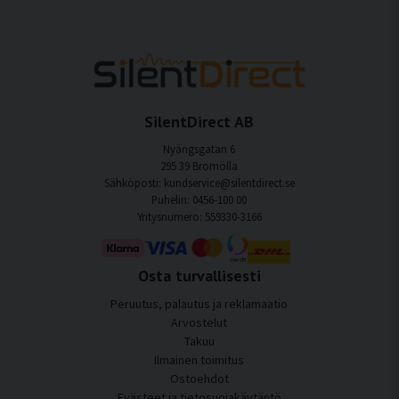
SilentDirect AB
Nyängsgatan 6
295 39 Bromölla
Sähköposti: kundservice@silentdirect.se
Puhelin: 0456-100 00
Yritysnumero: 559330-3166
Osta turvallisesti
Peruutus, palautus ja reklamaatio
Arvostelut
Takuu
Ilmainen toimitus
Ostoehdot
Evästeet ja tietosuojakäytäntö