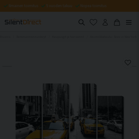
Ilmainen toimitus
5 vuoden takuu
Nopea toimitus
Etusivu
Äänenvaimennuslevyt
Kaupungit ja horisontit
Akustiikkataulu - Taxis in New York