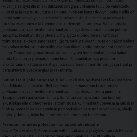
SilentDirect Akustiikkataulu
Taxis in New York
yhdistää korkean resoluution
kuvan ja edistyksellisen akustiikkateknologian. Jokainen taulu on valmistettu
Ruotsissa ja se perustuu tukevaan puurunkoiseen kangaslevyyn, jonka sisällä on
ääntä vaimentava ydin kierrätetystä polyesteristä. Rakenteensa ansiosta taulu
on sekä esteettinen että toiminnallinen elementti huoneessa. Vähentämällä
jälkikaiuntaa ja vaimentamalla häiritseviä heijastuksia parannetaan puheen
selkeyttä, keskittymistä ja yleistä viihtyisyyttä olohuoneessa, keittiössä,
toimistossa ja kokoushuoneessa. Sijoita taulu paikkaan, jossa on paljon kaikua
tai korkea melutaso, esimerkiksi avaraan tilaan, kotitoimistoon tai sosiaaliseen
tilaan. Tämän kategorian kuvat sopivat erityisen hyvin tiloihin, joissa haluat
luoda harkitun ja yhtenäisen tunnelman. Kaupunkikuvissa, joissa on
arkkitehtuuria, katuja ja siluetteja, tila saa urbaanimman ilmeen, jossa linjat ja
perspektiivit tuovat energiaa ja rakennetta.
Suunnittelu, joka parantaa tilaa – sekä visuaalisesti että akustisesti
Akustiikkataulu luovat miellyttävämmän äänimaiseman tasoittamalla
jälkikaiuntaa ja vaimentamalla häiritseviä heijastuksia kovilta pinnoilta.
Tasapainoinen äänenvaimennus pehmentää ääntä ja parantaa huoneen
akustiikkaa niin olohuoneessa ja toimistossa kuin makuuhuoneessa ja julkisissa
tiloissa. Samalla korkealaatuinen painotekniikka korostaa kuvan valoa, värejä
ja yksityiskohtia, mikä luo huoneeseen harmonisen tunnelman.
Premium-tulostus polyester- tai puuvillakankaalle
Kuvio
Taxis in New York
toistetaan erittäin tarkasti ja yksityiskohtaisesti HP Latex
-tekniikan ansiosta. Painatus tehdään vesipohjaisilla, hajuttomilla ja