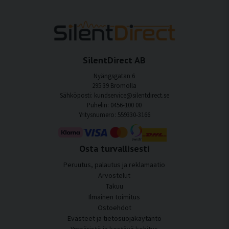
SilentDirect AB
Nyängsgatan 6
295 39 Bromölla
Sähköposti: kundservice@silentdirect.se
Puhelin: 0456-100 00
Yritysnumero: 559330-3166
Osta turvallisesti
Peruutus, palautus ja reklamaatio
Arvostelut
Takuu
Ilmainen toimitus
Ostoehdot
Evästeet ja tietosuojakäytäntö