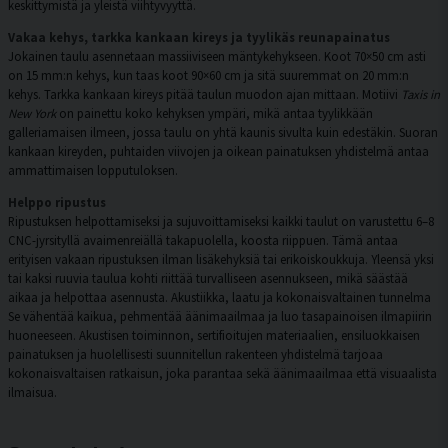
keskittymistä ja yleistä viihtyvyyttä.
Vakaa kehys, tarkka kankaan kireys ja tyylikäs reunapainatus
Jokainen taulu asennetaan massiiviseen mäntykehykseen. Koot 70×50 cm asti
on 15 mm:n kehys, kun taas koot 90×60 cm ja sitä suuremmat on 20 mm:n
kehys. Tarkka kankaan kireys pitää taulun muodon ajan mittaan. Motiivi
Taxis in
New York
on painettu koko kehyksen ympäri, mikä antaa tyylikkään
galleriamaisen ilmeen, jossa taulu on yhtä kaunis sivulta kuin edestäkin. Suoran
kankaan kireyden, puhtaiden viivojen ja oikean painatuksen yhdistelmä antaa
ammattimaisen lopputuloksen.
Helppo ripustus
Ripustuksen helpottamiseksi ja sujuvoittamiseksi kaikki taulut on varustettu 6–8
CNC-jyrsityllä avaimenreiällä takapuolella, koosta riippuen. Tämä antaa
erityisen vakaan ripustuksen ilman lisäkehyksiä tai erikoiskoukkuja. Yleensä yksi
tai kaksi ruuvia taulua kohti riittää turvalliseen asennukseen, mikä säästää
aikaa ja helpottaa asennusta. Akustiikka, laatu ja kokonaisvaltainen tunnelma
Se vähentää kaikua, pehmentää äänimaailmaa ja luo tasapainoisen ilmapiirin
huoneeseen. Akustisen toiminnon, sertifioitujen materiaalien, ensiluokkaisen
painatuksen ja huolellisesti suunnitellun rakenteen yhdistelmä tarjoaa
kokonaisvaltaisen ratkaisun, joka parantaa sekä äänimaailmaa että visuaalista
ilmaisua.