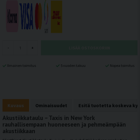
LISÄÄ OSTOSKORIIN
-
+
Ilmainen toimitus
5 vuoden takuu
Nopea toimitus
Kuvaus
Ominaisuudet
Esitä tuotetta koskeva ky
Akustiikkataulu – Taxis in New York
rauhallisempaan huoneeseen ja pehmeämpään
akustiikkaan