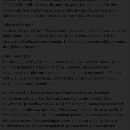
GREENGUARD Gold -sertifioiduilla musteilla, jotka tarjoavat jopa 300 DPI:n
tarkkuuden. Värit ovat UV-kestäviä ja säilyttävät voimakkuutensa myös
valoisissa tiloissa, mikä tekee taulusta sopivan sekä koti- että julkisiin tiloihin.
Polyesterikangas
Polyesterikangas (260 g/m²) tarjoaa sileän ja modernin pinnan, jossa on korkea
väritarkkuus, erittäin hyvä UV-kestävyys ja pinta, joka voidaan puhdistaa
varovasti kostealla, pehmeällä liinalla. Tuloksena on moderni, selkeä ja värikäs
ilme, joka kestää aikaa.
Puuvillakangas
Puuvillakangas (260 g/m²) antaa klassisen, mattapintaisen tekstuurin, jossa on
luonnollista lämpöä ja käsinmaalattua luonnetta. Hienon rakenteen
säilyttämiseksi se tulee kuivata. Kankaan materiaalista riippumatta HP Latex -
värit sulautuvat kankaaseen ja luovat kestävän, joustavan pinnan, joka
säilyttää värin voimakkuuden pitkään.
Akustinen ydin, korkea tiheys ja dokumentoitu suorituskyky
Äänenvaimentava ydin koostuu vähintään 50 prosentista kierrätetystä
polyesteristä, jonka tiheys on 450–600 g/m². Materiaali vaimentaa tehokkaasti
ääniaaltoja ja vähentää huoneen jälkikaiuntaa. Takapuolelle on asennettu 4
mm:n paksuinen CE-, M1- ja PEFC-sertifioitu puulevy, joka takaa vakauden ja
kestävän rakenteen. Kankaankangas, ydinmateriaali ja suojalevy yhdessä
tuottavat tasaisen äänenvaimennuksen, joka parantaa puheen selkeyttä,