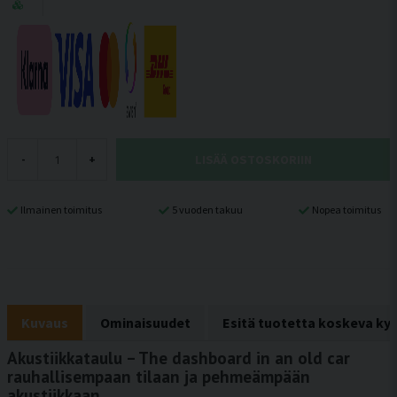
LISÄÄ OSTOSKORIIN
-
+
Ilmainen toimitus
5 vuoden takuu
Nopea toimitus
Kuvaus
Ominaisuudet
Esitä tuotetta koskeva ky
Akustiikkataulu – The dashboard in an old car
rauhallisempaan tilaan ja pehmeämpään
akustiikkaan