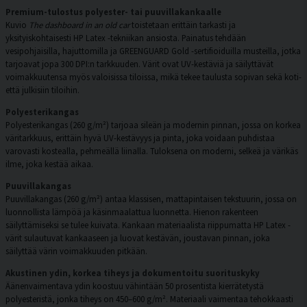
Premium-tulostus polyester- tai puuvillakankaalle
Kuvio
The dashboard in an old car
toistetaan erittäin tarkasti ja
yksityiskohtaisesti HP Latex -tekniikan ansiosta. Painatus tehdään
vesipohjaisilla, hajuttomilla ja GREENGUARD Gold -sertifioiduilla musteilla, jotka
tarjoavat jopa 300 DPI:n tarkkuuden. Värit ovat UV-kestäviä ja säilyttävät
voimakkuutensa myös valoisissa tiloissa, mikä tekee taulusta sopivan sekä koti-
että julkisiin tiloihin.
Polyesterikangas
Polyesterikangas (260 g/m²) tarjoaa sileän ja modernin pinnan, jossa on korkea
väritarkkuus, erittäin hyvä UV-kestävyys ja pinta, joka voidaan puhdistaa
varovasti kostealla, pehmeällä liinalla. Tuloksena on moderni, selkeä ja värikäs
ilme, joka kestää aikaa.
Puuvillakangas
Puuvillakangas (260 g/m²) antaa klassisen, mattapintaisen tekstuurin, jossa on
luonnollista lämpöä ja käsinmaalattua luonnetta. Hienon rakenteen
säilyttämiseksi se tulee kuivata. Kankaan materiaalista riippumatta HP Latex -
värit sulautuvat kankaaseen ja luovat kestävän, joustavan pinnan, joka
säilyttää värin voimakkuuden pitkään.
Akustinen ydin, korkea tiheys ja dokumentoitu suorituskyky
Äänenvaimentava ydin koostuu vähintään 50 prosentista kierrätetystä
polyesteristä, jonka tiheys on 450–600 g/m². Materiaali vaimentaa tehokkaasti