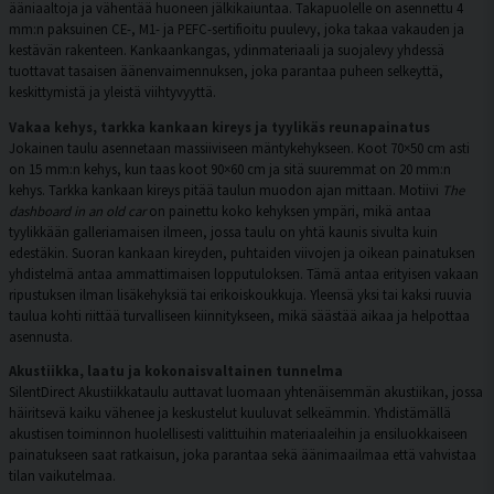
ääniaaltoja ja vähentää huoneen jälkikaiuntaa. Takapuolelle on asennettu 4
mm:n paksuinen CE-, M1- ja PEFC-sertifioitu puulevy, joka takaa vakauden ja
kestävän rakenteen. Kankaankangas, ydinmateriaali ja suojalevy yhdessä
tuottavat tasaisen äänenvaimennuksen, joka parantaa puheen selkeyttä,
keskittymistä ja yleistä viihtyvyyttä.
Vakaa kehys, tarkka kankaan kireys ja tyylikäs reunapainatus
Jokainen taulu asennetaan massiiviseen mäntykehykseen. Koot 70×50 cm asti
on 15 mm:n kehys, kun taas koot 90×60 cm ja sitä suuremmat on 20 mm:n
kehys. Tarkka kankaan kireys pitää taulun muodon ajan mittaan. Motiivi
The
dashboard in an old car
on painettu koko kehyksen ympäri, mikä antaa
tyylikkään galleriamaisen ilmeen, jossa taulu on yhtä kaunis sivulta kuin
edestäkin. Suoran kankaan kireyden, puhtaiden viivojen ja oikean painatuksen
yhdistelmä antaa ammattimaisen lopputuloksen. Tämä antaa erityisen vakaan
ripustuksen ilman lisäkehyksiä tai erikoiskoukkuja. Yleensä yksi tai kaksi ruuvia
taulua kohti riittää turvalliseen kiinnitykseen, mikä säästää aikaa ja helpottaa
asennusta.
Akustiikka, laatu ja kokonaisvaltainen tunnelma
SilentDirect Akustiikkataulu auttavat luomaan yhtenäisemmän akustiikan, jossa
häiritsevä kaiku vähenee ja keskustelut kuuluvat selkeämmin. Yhdistämällä
akustisen toiminnon huolellisesti valittuihin materiaaleihin ja ensiluokkaiseen
painatukseen saat ratkaisun, joka parantaa sekä äänimaailmaa että vahvistaa
tilan vaikutelmaa.