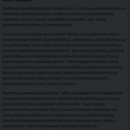
SilentDirect Akustiikkataulussa
The dashboard in an old car
akustiikkaratkaisu ja
seinäkoriste yhdistyvät samassa tuotteessa. Massiivipuisesta kehyksestä
valmistettu taulu on täytetty kierrätetyllä polyesterillä, joka auttaa
vaimentamaan häiritseviä äänenheijastuksia.
Tämä tuottaa huomattavan vaikutuksen tiloissa, joissa äänenvoimakkuus
nousee helposti korkeaksi, kuten keittiöissä, olohuoneissa, avokonttoreissa tai
kokoushuoneissa. Taulu auttaa alentamaan koettua äänenvoimakkuutta ja
luomaan miellyttävämmän äänimaiseman. Sijoita taulu paikkaan, jossa koet
paljon kaikua tai korkeaa melutasoa, esimerkiksi avoinna olevissa tiloissa,
kotitoimistoissa tai sosiaalisissa tiloissa. Tämän kategorian kuviot sopivat
erityisen hyvin tiloihin, joissa haluat luoda harkitun ja yhtenäisen tunnelman.
Autoja ja ajoneuvoja esittävät motiivit antavat huoneelle teknisemmän ja
dynaamisemman luonteen, joka sopii hyvin esimerkiksi toimistoihin,
harrastushuoneisiin tai teini-ikäisten huoneisiin.
Huonetta parantava muotoilu – sekä visuaalisesti että akustisesti
Akustisesti toimiva rakenne auttaa vähentämään kovaa kaikua ja luomaan
pehmeämmän kokonaisvaikutelman huoneeseen. Tasapainoinen
äänenvaimennus pehmentää ääntä ja parantaa huoneen akustiikkaa niin
olohuoneessa ja toimistossa kuin makuuhuoneessa ja julkisissa tiloissa.
Samalla korkealaatuinen painotekniikka korostaa kuvan valoa, värejä ja
yksityiskohtia, mikä luo huoneeseen harmonisen tunnelman.