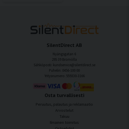
SilentDirect AB
Nyängsgatan 6
295 39 Bromölla
Sähköposti: kundservice@silentdirect.se
Puhelin: 0456-100 00
Yritysnumero: 559330-3166
Osta turvallisesti
Peruutus, palautus ja reklamaatio
Arvostelut
Takuu
Ilmainen toimitus
Ostoehdot