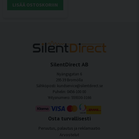
LISÄÄ OSTOSKORIIN
SilentDirect AB
Nyängsgatan 6
295 39 Bromölla
Sähköposti: kundservice@silentdirect.se
Puhelin: 0456-100 00
Yritysnumero: 559330-3166
Osta turvallisesti
Peruutus, palautus ja reklamaatio
Arvostelut