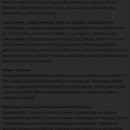
kestävän rakenteen. Kankaankangas, ydinmateriaali ja suojalevy yhdessä
takaavat tasaisen äänenvaimennuksen, joka parantaa puheen selkeyttä,
keskittymistä ja yleistä viihtyvyyttä.
Vakaa kehys, tarkka kankaan kireys ja tyylikäs reunapainatus
Jokainen taulu asennetaan massiiviseen mäntykehykseen. Koot 70×50 cm asti
on 15 mm:n kehys, kun taas koot 90×60 cm ja ylöspäin on 20 mm:n kehys.
Tarkka kankaan kiristys pitää taulun muodon ajan mittaan. Motiivi
The view of
the Paris street
on painettu koko kehyksen ympäri, mikä antaa tyylikkään
galleriamaisen ilmeen, jossa taulu on yhtä kaunis sivulta kuin edestäkin. Suoran
kankaan kiristyksen, puhtaiden viivojen ja tarkan painatuksen yhdistelmä antaa
ammattimaisen lopputuloksen.
Helppo ripustus
Ripustuksen helpottamiseksi ja sujuvoittamiseksi kaikki taulut on varustettu 6–8
CNC-jyrsityllä avainreiällä takapuolella, koosta riippuen. Tämä takaa erityisen
vakaan ripustuksen ilman lisäkehyksiä tai erikoiskoukkuja. Yleensä yksi tai kaksi
ruuvia taulua kohti riittää turvalliseen kiinnitykseen, mikä säästää aikaa ja
helpottaa asennusta.
Akustiikka, laatu ja kokonaisvaltainen tunnelma
Akustiikkataulu
The view of the Paris street
on enemmän kuin seinäkoriste.
SilentDirect Akustiikkataulu auttavat luomaan yhtenäisemmän akustiikan, jossa
häiritsevä kaiku vähenee ja keskustelut kuuluvat selkeämmin. Yhdistämällä
akustisen toiminnon huolellisesti valittuihin materiaaleihin ja ensiluokkaiseen