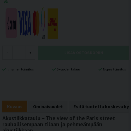
LISÄÄ OSTOSKORIIN
-
+
Ilmainen toimitus
5 vuoden takuu
Nopea toimitus
Kuvaus
Ominaisuudet
Esitä tuotetta koskeva ky
Akustiikkataulu – The view of the Paris street
rauhallisempaan tilaan ja pehmeämpään
akustiikkaan