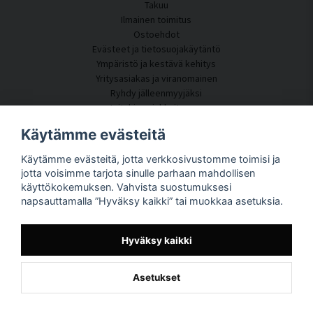
Takuu
Ilmainen toimitus
Ostoehdot
Evästeet ja tietosuojakäytäntö
Ympäristö ja kestävä kehitys
Yritysasiakas ja viranomainen
Ryhdy jälleenmyyjäksi
Joitakin asiakkaitamme
Asiakaspalvelu
Käytämme evästeitä
Ota yhteyttä
Käytämme evästeitä, jotta verkkosivustomme toimisi ja
Akustiikkakonsultointi
jotta voisimme tarjota sinulle parhaan mahdollisen
Asennus
käyttökokemuksen. Vahvista suostumuksesi
Kysymyksiä ja vastauksia
napsauttamalla ”Hyväksy kaikki” tai muokkaa asetuksia.
Tietoportaali
Toimitusaika
Seuraa pakettiasi täältä
Hyväksy kaikki
Tietoja SilentDirectistä
Asetukset
Powered by Nyehandel AB