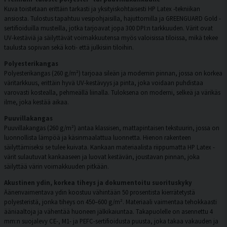
Kuva toistetaan erittäin tarkasti ja yksityiskohtaisesti HP Latex -tekniikan
ansiosta. Tulostus tapahtuu vesipohjaisilla, hajuttomilla ja GREENGUARD Gold -
sertifioiduilla musteilla, jotka tarjoavat jopa 300 DPI:n tarkkuuden. Värit ovat
UV-kestäviä ja säilyttävät voimakkuutensa myös valoisissa tiloissa, mikä tekee
taulusta sopivan sekä koti- että julkisiin tiloihin.
Polyesterikangas
Polyesterikangas (260 g/m²) tarjoaa sileän ja modernin pinnan, jossa on korkea
väritarkkuus, erittäin hyvä UV-kestävyys ja pinta, joka voidaan puhdistaa
varovasti kostealla, pehmeällä liinalla. Tuloksena on moderni, selkeä ja värikäs
ilme, joka kestää aikaa.
Puuvillakangas
Puuvillakangas (260 g/m²) antaa klassisen, mattapintaisen tekstuurin, jossa on
luonnollista lämpöä ja käsinmaalattua luonnetta. Hienon rakenteen
säilyttämiseksi se tulee kuivata. Kankaan materiaalista riippumatta HP Latex -
värit sulautuvat kankaaseen ja luovat kestävän, joustavan pinnan, joka
säilyttää värin voimakkuuden pitkään.
Akustinen ydin, korkea tiheys ja dokumentoitu suorituskyky
Äänenvaimentava ydin koostuu vähintään 50 prosentista kierrätetystä
polyesteristä, jonka tiheys on 450–600 g/m². Materiaali vaimentaa tehokkaasti
ääniaaltoja ja vähentää huoneen jälkikaiuntaa. Takapuolelle on asennettu 4
mm:n suojalevy CE-, M1- ja PEFC-sertifioidusta puusta, joka takaa vakauden ja