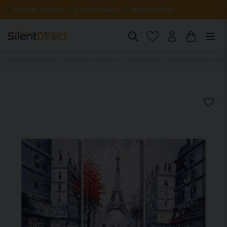
Ilmainen toimitus
5 vuoden takuu
Nopea toimitus
Äänenvaimennuslevyt
Kaupungit ja horisontit
Akustiikkataulu - The view of the Paris street