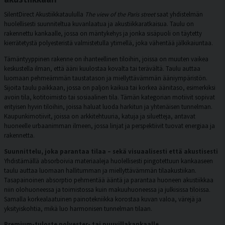
SilentDirect Akustiikkataululla
The view of the Paris street
saat yhdistelmän
huolellisesti suunniteltua kuvanlaatua ja akustiikkaratkaisua. Taulu on
rakennettu kankaalle, jossa on mäntykehys ja jonka sisäpuoli on täytetty
kierrätetystä polyesteristä valmistetulla ytimellä, joka vähentää jälkikaiuntaa.
Tämäntyyppinen rakenne on ihanteellinen tiloihin, joissa on muuten vaikea
keskustella ilman, että ääni kuulostaa kovalta tai terävältä. Taulu auttaa
luomaan pehmeämmän taustatason ja miellyttävämmän ääniympäristön.
Sijoita taulu paikkaan, jossa on paljon kaikua tai korkea äänitaso, esimerkiksi
avoin tila, kotitoimisto tai sosiaalinen tila. Tämän kategorian motiivit sopivat
erityisen hyvin tiloihin, joissa haluat luoda harkitun ja yhtenäisen tunnelman.
Kaupunkimotiivit, joissa on arkkitehtuuria, katuja ja siluetteja, antavat
huoneelle urbaanimman ilmeen, jossa linjat ja perspektiivit tuovat energiaa ja
rakennetta.
Suunnittelu, joka parantaa tilaa – sekä visuaalisesti että akustisesti
Yhdistämällä absorboivia materiaaleja huolellisesti pingotettuun kankaaseen
taulu auttaa luomaan hallitumman ja miellyttävämmän tilaakustiikan.
Tasapainoinen absorptio pehmentää ääntä ja parantaa huoneen akustiikkaa
niin olohuoneessa ja toimistossa kuin makuuhuoneessa ja julkisissa tiloissa.
Samalla korkealaatuinen painotekniikka korostaa kuvan valoa, värejä ja
yksityiskohtia, mikä luo harmonisen tunnelman tilaan.
Premium-tuloste polyester- tai puuvillakankaalle