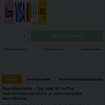
LISÄÄ OSTOSKORIIN
-
+
Ilmainen toimitus
5 vuoden takuu
Nopea toimitus
Kuvaus
Ominaisuudet
Esitä tuotetta koskeva ky
Akustiikkataulu – Top view of coffee
rauhallisempaan tilaan ja pehmeämpään
akustiikkaan