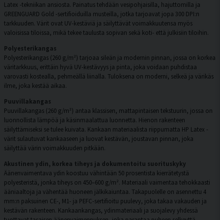
Latex -tekniikan ansiosta. Painatus tehdään vesipohjaisilla, hajuttomilla ja
GREENGUARD Gold -sertifioiduilla musteilla, jotka tarjoavat jopa 300 DPI:n
tarkkuuden. Värit ovat UV-kestäviä ja säilyttävät voimakkuutensa myös
valoisissa tiloissa, mikä tekee taulusta sopivan sekä koti- että julkisiin tiloihin.
Polyesterikangas
Polyesterikangas (260 g/m²) tarjoaa sileän ja modernin pinnan, jossa on korkea
väritarkkuus, erittäin hyvä UV-kestävyys ja pinta, joka voidaan puhdistaa
varovasti kostealla, pehmeällä liinalla. Tuloksena on moderni, selkeä ja värikäs
ilme, joka kestää aikaa.
Puuvillakangas
Puuvillakangas (260 g/m²) antaa klassisen, mattapintaisen tekstuurin, jossa on
luonnollista lämpöä ja käsinmaalattua luonnetta. Hienon rakenteen
säilyttämiseksi se tulee kuivata. Kankaan materiaalista riippumatta HP Latex -
värit sulautuvat kankaaseen ja luovat kestävän, joustavan pinnan, joka
säilyttää värin voimakkuuden pitkään.
Akustinen ydin, korkea tiheys ja dokumentoitu suorituskyky
Äänenvaimentava ydin koostuu vähintään 50 prosentista kierrätetystä
polyesteristä, jonka tiheys on 450–600 g/m². Materiaali vaimentaa tehokkaasti
ääniaaltoja ja vähentää huoneen jälkikaiuntaa. Takapuolelle on asennettu 4
mm:n paksuinen CE-, M1- ja PEFC-sertifioitu puulevy, joka takaa vakauden ja
kestävän rakenteen. Kankaankangas, ydinmateriaali ja suojalevy yhdessä
tuottavat tasaisen äänenvaimennuksen, joka parantaa puheen selkeyttä,