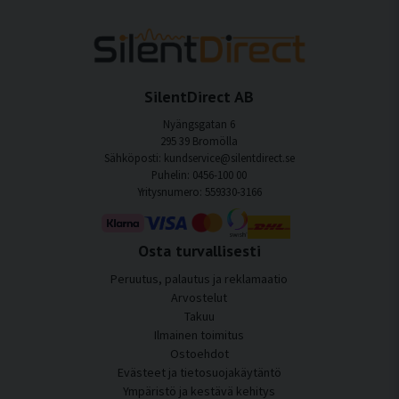
SilentDirect AB
Nyängsgatan 6
295 39 Bromölla
Sähköposti: kundservice@silentdirect.se
Puhelin: 0456-100 00
Yritysnumero: 559330-3166
Osta turvallisesti
Peruutus, palautus ja reklamaatio
Arvostelut
Takuu
Ilmainen toimitus
Ostoehdot
Evästeet ja tietosuojakäytäntö
Ympäristö ja kestävä kehitys