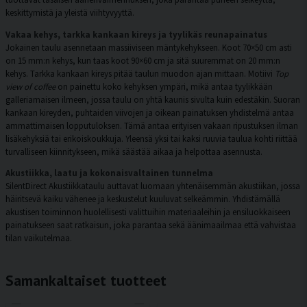
keskittymistä ja yleistä viihtyvyyttä.
Vakaa kehys, tarkka kankaan kireys ja tyylikäs reunapainatus
Jokainen taulu asennetaan massiiviseen mäntykehykseen. Koot 70×50 cm asti
on 15 mm:n kehys, kun taas koot 90×60 cm ja sitä suuremmat on 20 mm:n
kehys. Tarkka kankaan kireys pitää taulun muodon ajan mittaan. Motiivi
Top
view of coffee
on painettu koko kehyksen ympäri, mikä antaa tyylikkään
galleriamaisen ilmeen, jossa taulu on yhtä kaunis sivulta kuin edestäkin. Suoran
kankaan kireyden, puhtaiden viivojen ja oikean painatuksen yhdistelmä antaa
ammattimaisen lopputuloksen. Tämä antaa erityisen vakaan ripustuksen ilman
lisäkehyksiä tai erikoiskoukkuja. Yleensä yksi tai kaksi ruuvia taulua kohti riittää
turvalliseen kiinnitykseen, mikä säästää aikaa ja helpottaa asennusta.
Akustiikka, laatu ja kokonaisvaltainen tunnelma
SilentDirect Akustiikkataulu auttavat luomaan yhtenäisemmän akustiikan, jossa
häiritsevä kaiku vähenee ja keskustelut kuuluvat selkeämmin. Yhdistämällä
akustisen toiminnon huolellisesti valittuihin materiaaleihin ja ensiluokkaiseen
painatukseen saat ratkaisun, joka parantaa sekä äänimaailmaa että vahvistaa
tilan vaikutelmaa.
Samankaltaiset tuotteet