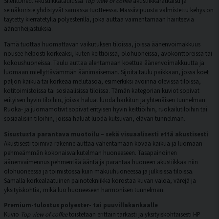
SilentDirect Akustiikkataulussa
Top view of coffee
akustiikkaratkaisu ja
seinäkoriste yhdistyvät samassa tuotteessa. Massiivipuusta valmistettu kehys on
täytetty kierrätetyllä polyesterillä, joka auttaa vaimentamaan häiritseviä
äänenheijastuksia.
Tämä tuottaa huomattavan vaikutuksen tiloissa, joissa äänenvoimakkuus
nousee helposti korkeaksi, kuten keittiöissä, olohuoneissa, avokonttoreissa tai
kokoushuoneissa. Taulu auttaa alentamaan koettua äänenvoimakkuutta ja
luomaan miellyttävämmän äänimaiseman. Sijoita taulu paikkaan, jossa koet
paljon kaikua tai korkeaa melutasoa, esimerkiksi avoinna olevissa tiloissa,
kotitoimistoissa tai sosiaalisissa tiloissa. Tämän kategorian kuviot sopivat
erityisen hyvin tiloihin, joissa haluat luoda harkitun ja yhtenäisen tunnelman.
Ruoka- ja juomamotivit sopivat erityisen hyvin keittiöihin, ruokailutiloihin tai
sosiaalisiin tiloihin, joissa haluat luoda kutsuvan, elävän tunnelman.
Sisustusta parantava muotoilu – sekä visuaalisesti että akustisesti
Akustisesti toimiva rakenne auttaa vähentämään kovaa kaikua ja luomaan
pehmeämmän kokonaisvaikutelman huoneeseen. Tasapainoinen
äänenvaimennus pehmentää ääntä ja parantaa huoneen akustiikkaa niin
olohuoneessa ja toimistossa kuin makuuhuoneessa ja julkisissa tiloissa.
Samalla korkealaatuinen painotekniikka korostaa kuvan valoa, värejä ja
yksityiskohtia, mikä luo huoneeseen harmonisen tunnelman.
Premium-tulostus polyester- tai puuvillakankaalle
Kuvio
Top view of coffee
toistetaan erittäin tarkasti ja yksityiskohtaisesti HP