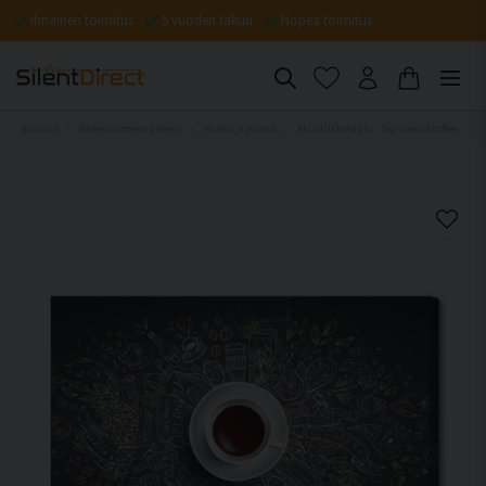
Ilmainen toimitus
5 vuoden takuu
Nopea toimitus
Etusivu
Äänenvaimennuslevyt
Ruoka ja juoma
Akustiikkataulu - Top view of coffee