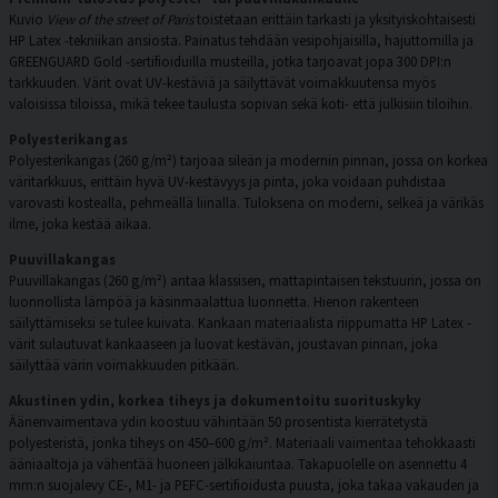
Kuvio
View of the street of Paris
toistetaan erittäin tarkasti ja yksityiskohtaisesti
HP Latex -tekniikan ansiosta. Painatus tehdään vesipohjaisilla, hajuttomilla ja
GREENGUARD Gold -sertifioiduilla musteilla, jotka tarjoavat jopa 300 DPI:n
tarkkuuden. Värit ovat UV-kestäviä ja säilyttävät voimakkuutensa myös
valoisissa tiloissa, mikä tekee taulusta sopivan sekä koti- että julkisiin tiloihin.
Polyesterikangas
Polyesterikangas (260 g/m²) tarjoaa sileän ja modernin pinnan, jossa on korkea
väritarkkuus, erittäin hyvä UV-kestävyys ja pinta, joka voidaan puhdistaa
varovasti kostealla, pehmeällä liinalla. Tuloksena on moderni, selkeä ja värikäs
ilme, joka kestää aikaa.
Puuvillakangas
Puuvillakangas (260 g/m²) antaa klassisen, mattapintaisen tekstuurin, jossa on
luonnollista lämpöä ja käsinmaalattua luonnetta. Hienon rakenteen
säilyttämiseksi se tulee kuivata. Kankaan materiaalista riippumatta HP Latex -
värit sulautuvat kankaaseen ja luovat kestävän, joustavan pinnan, joka
säilyttää värin voimakkuuden pitkään.
Akustinen ydin, korkea tiheys ja dokumentoitu suorituskyky
Äänenvaimentava ydin koostuu vähintään 50 prosentista kierrätetystä
polyesteristä, jonka tiheys on 450–600 g/m². Materiaali vaimentaa tehokkaasti
ääniaaltoja ja vähentää huoneen jälkikaiuntaa. Takapuolelle on asennettu 4
mm:n suojalevy CE-, M1- ja PEFC-sertifioidusta puusta, joka takaa vakauden ja