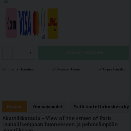
LISÄÄ OSTOSKORIIN
-
+
Ilmainen toimitus
5 vuoden takuu
Nopea toimitus
Kuvaus
Ominaisuudet
Esitä tuotetta koskeva ky
Akustiikkataulu – View of the street of Paris
rauhallisempaan huoneeseen ja pehmeämpään
akustiikkaan