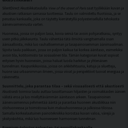
SilentDirect Akustiikkataululla
View of the street of Paris
saat tyylikkään kuvan ja
akustisen ratkaisun samassa tuotteessa. Taulu on valmistettu Ruotsissa, ja se
perustuu kankaalle, joka on täytetty kierrätetyllä polyesterisellulla tehokasta
äänenvaimennusta varten.
Huoneissa, joissa on paljon lasia, kovia seiniä tai avoin pohjaratkaisu, syntyy
usein pitkä jälkikaiunta. Taulu vähentää tätä ilmiötä vangitsemalla osan
ääniaalloista, mikä luo rauhallisemman ja tasapainoisemman äänimaailman.
Sijoita taulu paikkaan, jossa on paljon kaikua tai korkea äänitaso, esimerkiksi
avoin tila, kotitoimisto tai sosiaalinen tila. Tämän kategorian kuvat sopivat
erityisen hyvin huoneisiin, joissa haluat luoda harkitun ja yhtenäisen
tunnelman. Kaupunkikuvissa, joissa on arkkitehtuuria, katuja ja siluetteja,
huone saa urbaanimman ilmeen, jossa viivat ja perspektiivit tuovat energiaa ja
rakennetta.
Suunnittelu, joka parantaa tilaa – sekä visuaalisesti että akustisesti
Akustisesti toimiva taulu auttaa tasoittamaan hiljaisten ja voimakkaiden äänien
välistä eroa ja luo miellyttävämmän äänitason arkeen. Tasapainoinen
äänenvaimennus pehmentää ääntä ja parantaa huoneen akustiikkaa niin
olohuoneessa ja toimistossa kuin makuuhuoneessa ja julkisissa tiloissa.
Samalla korkealaatuinen painotekniikka korostaa kuvan valoa, värejä ja
yksityiskohtia, mikä luo huoneeseen harmonisen tunnelman.
Premium-tulostus polyester- tai puuvillakankaalle