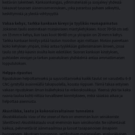
kestävän rakenteen. Kankaankangas, ydinmateriaali ja suojalevy yhdessä
takaavat tasaisen äänenvaimennuksen, joka parantaa puheen selkeyttä,
keskittymistä ja yleistä viihtyvyyttä.
Vakaa kehys, tarkka kankaan kireys ja tyylikäs reunapainatus
Jokainen taulu asennetaan massiiviseen mäntykehykseen. Koot 70×50 cm asti
on 15 mm:n kehys, kun taas koot 90×60 cm ja ylöspäin on 20 mm:n kehys.
Tarkka kankaan kiristys pitää taulun muodon ajan mittaan. Motiivi painetaan
koko kehyksen ympäri, mikä antaa tyylikkään galleriamaisen ilmeen, jossa
taulu on yhtä kaunis sivulta kuin edestäkin. Suoran kankaan kiristyksen,
puhtaiden viivojen ja tarkan painatuksen yhdistelmä antaa ammattimaisen
lopputuloksen.
Helppo ripustus
Ripustuksen helpottamiseksi ja sujuvoittamiseksi kaikki taulut on varustettu 6–8
CNC-jyrsityllä avainreiällä takapuolella, koosta riippuen. Tämä takaa erityisen
vakaan ripustuksen ilman lisäkehyksiä tai erikoiskoukkuja. Yleensä yksi tai kaksi
ruuvia taulua kohti riittää turvalliseen kiinnitykseen, mikä säästää aikaa ja
helpottaa asennusta.
Akustiikka, laatu ja kokonaisvaltainen tunnelma
Akustiikkataulu
View of the street of Paris
on enemmän kuin seinäkoriste.
SilentDirect Akustiikkataulu ovat enemmän kuin seinäkoriste. Ne vähentävät
kaikua, pehmentävät äänimaailmaa ja luovat tasapainoisen ilmapiirin
huoneeseen. Akustisen toiminnon, sertifioitujen materiaalien, ensiluokkaisen