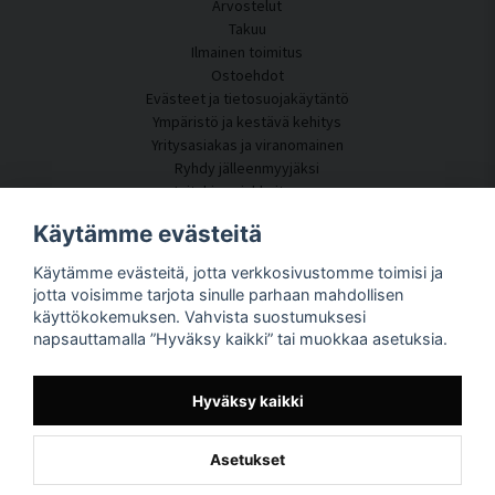
Arvostelut
Takuu
Ilmainen toimitus
Ostoehdot
Evästeet ja tietosuojakäytäntö
Ympäristö ja kestävä kehitys
Yritysasiakas ja viranomainen
Ryhdy jälleenmyyjäksi
Joitakin asiakkaitamme
Asiakaspalvelu
Käytämme evästeitä
Ota yhteyttä
Käytämme evästeitä, jotta verkkosivustomme toimisi ja
Akustiikkakonsultointi
jotta voisimme tarjota sinulle parhaan mahdollisen
Asennus
käyttökokemuksen. Vahvista suostumuksesi
Kysymyksiä ja vastauksia
napsauttamalla ”Hyväksy kaikki” tai muokkaa asetuksia.
Tietoportaali
Toimitusaika
Seuraa pakettiasi täältä
Hyväksy kaikki
Tietoja SilentDirectistä
Asetukset