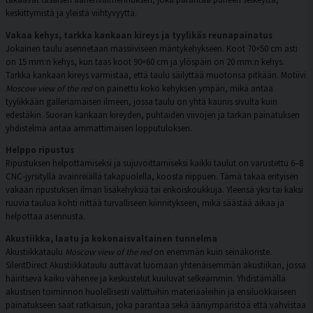
keskittymistä ja yleistä viihtyvyyttä.
Vakaa kehys, tarkka kankaan kireys ja tyylikäs reunapainatus
Jokainen taulu asennetaan massiiviseen mäntykehykseen. Koot 70×50 cm asti
on 15 mm:n kehys, kun taas koot 90×60 cm ja ylöspäin on 20 mm:n kehys.
Tarkka kankaan kireys varmistaa, että taulu säilyttää muotonsa pitkään. Motiivi
Moscow view of the red
on painettu koko kehyksen ympäri, mikä antaa
tyylikkään galleriamaisen ilmeen, jossa taulu on yhtä kaunis sivulta kuin
edestäkin. Suoran kankaan kireyden, puhtaiden viivojen ja tarkan painatuksen
yhdistelmä antaa ammattimaisen lopputuloksen.
Helppo ripustus
Ripustuksen helpottamiseksi ja sujuvoittamiseksi kaikki taulut on varustettu 6–8
CNC-jyrsityllä avainreiällä takapuolella, koosta riippuen. Tämä takaa erityisen
vakaan ripustuksen ilman lisäkehyksiä tai erikoiskoukkuja. Yleensä yksi tai kaksi
ruuvia taulua kohti riittää turvalliseen kiinnitykseen, mikä säästää aikaa ja
helpottaa asennusta.
Akustiikka, laatu ja kokonaisvaltainen tunnelma
Akustiikkataulu
Moscow view of the red
on enemmän kuin seinäkoriste.
SilentDirect Akustiikkataulu auttavat luomaan yhtenäisemmän akustiikan, jossa
häiritsevä kaiku vähenee ja keskustelut kuuluvat selkeämmin. Yhdistämällä
akustisen toiminnon huolellisesti valittuihin materiaaleihin ja ensiluokkaiseen
painatukseen saat ratkaisun, joka parantaa sekä ääniympäristöä että vahvistaa