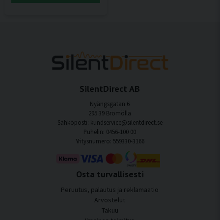
SilentDirect AB
Nyängsgatan 6
295 39 Bromölla
Sähköposti: kundservice@silentdirect.se
Puhelin: 0456-100 00
Yritysnumero: 559330-3166
Osta turvallisesti
Peruutus, palautus ja reklamaatio
Arvostelut
Takuu