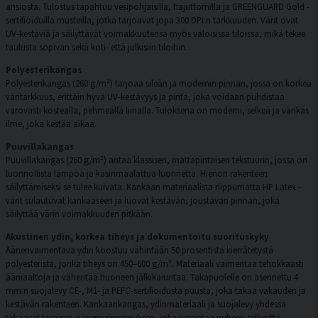
ansiosta. Tulostus tapahtuu vesipohjaisilla, hajuttomilla ja GREENGUARD Gold -
sertifioiduilla musteilla, jotka tarjoavat jopa 300 DPI:n tarkkuuden. Värit ovat
UV-kestäviä ja säilyttävät voimakkuutensa myös valoisissa tiloissa, mikä tekee
taulusta sopivan sekä koti- että julkisiin tiloihin.
Polyesterikangas
Polyesterikangas (260 g/m²) tarjoaa sileän ja modernin pinnan, jossa on korkea
väritarkkuus, erittäin hyvä UV-kestävyys ja pinta, joka voidaan puhdistaa
varovasti kostealla, pehmeällä liinalla. Tuloksena on moderni, selkeä ja värikäs
ilme, joka kestää aikaa.
Puuvillakangas
Puuvillakangas (260 g/m²) antaa klassisen, mattapintaisen tekstuurin, jossa on
luonnollista lämpöä ja käsinmaalattua luonnetta. Hienon rakenteen
säilyttämiseksi se tulee kuivata. Kankaan materiaalista riippumatta HP Latex -
värit sulautuvat kankaaseen ja luovat kestävän, joustavan pinnan, joka
säilyttää värin voimakkuuden pitkään.
Akustinen ydin, korkea tiheys ja dokumentoitu suorituskyky
Äänenvaimentava ydin koostuu vähintään 50 prosentista kierrätetystä
polyesteristä, jonka tiheys on 450–600 g/m². Materiaali vaimentaa tehokkaasti
ääniaaltoja ja vähentää huoneen jälkikaiuntaa. Takapuolelle on asennettu 4
mm:n suojalevy CE-, M1- ja PEFC-sertifioidusta puusta, joka takaa vakauden ja
kestävän rakenteen. Kankaankangas, ydinmateriaali ja suojalevy yhdessä
takaavat tasaisen äänenvaimennuksen, joka parantaa puheen selkeyttä,