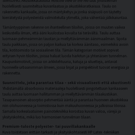
SilentDirect Akustiikkataululla
Moscow view of the red
saat yhdistelmän
huolellisesti suunniteltua kuvanlaatua ja akustiikkaratkaisua. Taulu on
rakennettu kankaalle, jossa on mäntykehys ja jonka sisäpuoli on täytetty
kierrätetystä polyesteristä valmistetulla ytimellä, joka vähentää jälkikaiuntaa.
Tämäntyyppinen rakenne on ihanteellinen tiloihin, joissa on muuten vaikea
keskustella ilman, että ääni kuulostaa kovalta tai terävältä. Taulu auttaa
luomaan pehmeämmän taustan ja miellyttävämmän äänimaailman. Sijoita
taulu paikkaan, jossa on paljon kaikua tai korkea äänitaso, esimerkiksi avoin
tila, kotitoimisto tai sosiaalinen tila. Tämän kategorian motiivit sopivat
erityisen hyvin tiloihin, joissa haluat luoda harkitun ja yhtenäisen tunnelman.
Kaupunkimotiivit, joissa on arkkitehtuuria, katuja ja siluetteja, antavat
huoneelle urbaanimman ilmeen, jossa linjat ja perspektiivit tuovat energiaa ja
rakennetta.
Suunnittelu, joka parantaa tilaa – sekä visuaalisesti että akustisesti
Yhdistämällä absorboivia materiaaleja huolellisesti pingotettuun kankaaseen
taulu auttaa luomaan hallitumman ja miellyttävämmän tilaakustiikan.
Tasapainoinen absorptio pehmentää ääntä ja parantaa huoneen akustiikkaa
niin olohuoneessa ja toimistossa kuin makuuhuoneessa ja julkisissa tiloissa.
Samalla korkealaatuinen painotekniikka korostaa kuvan valoa, värejä ja
yksityiskohtia, mikä luo harmonisen tunnelman tilaan.
Premium-tuloste polyester- tai puuvillakankaalle
Kuva toistetaan erittäin tarkasti ja yksityiskohtaisesti HP Latex -tekniikan