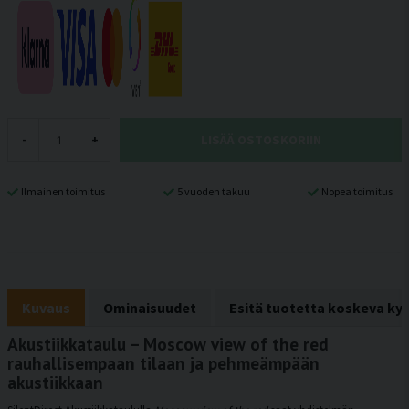
LISÄÄ OSTOSKORIIN
-
+
Ilmainen toimitus
5 vuoden takuu
Nopea toimitus
Kuvaus
Ominaisuudet
Esitä tuotetta koskeva ky
Akustiikkataulu – Moscow view of the red
rauhallisempaan tilaan ja pehmeämpään
akustiikkaan