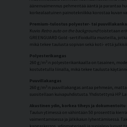
äänenvaimennus pehmentää ääntä ja parantaa huone
korkealaatuinen painotekniikka korostaa kuvan va
Premium-tulostus polyester- tai puuvillakanka
Kuvio
Retro auto on the background
toistetaan erit
GREENGUARD Gold -sertifioiduilla musteilla, jotka 
mikä tekee taulusta sopivan sekä koti- että julkisii
Polyesterikangas
260 g/m²:n polyesterikankaalla on tasainen, moder
kostutetulla liinalla, mikä tekee taulusta käytänn
Puuvillakangas
260 g/m²:n puuvillakangas antaa pehmeän, mattap
suositellaan kuivapuhdistusta. Yhdistettynä HP Late
Akustinen ydin, korkea tiheys ja dokumentoitu
Taulun ytimessä on vähintään 50 prosenttia kierrä
vaimentamisessa ja jälkikaiun lyhentämisessä. Tak
kangaskerros, ydinmateriaali ja suojalevy luovat t