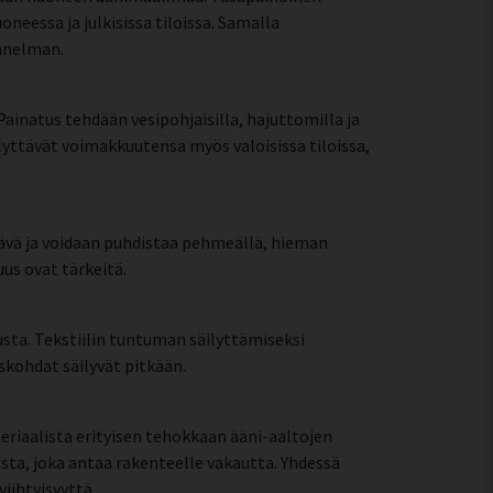
essa ja julkisissa tiloissa. Samalla
unnelman.
Painatus tehdään vesipohjaisilla, hajuttomilla ja
ilyttävät voimakkuutensa myös valoisissa tiloissa,
tävä ja voidaan puhdistaa pehmeällä, hieman
us ovat tärkeitä.
ta. Tekstiilin tuntuman säilyttämiseksi
iskohdat säilyvät pitkään.
eriaalista erityisen tehokkaan ääni-aaltojen
sta, joka antaa rakenteelle vakautta. Yhdessä
iihtyisyyttä.