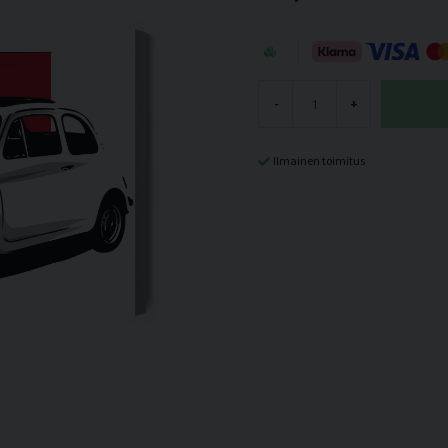
-
+
Ilmainen toimitus