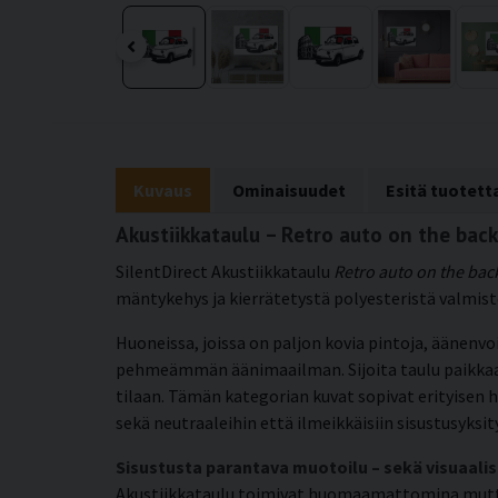
Kuvaus
Ominaisuudet
Esitä tuotet
Akustiikkataulu – Retro auto on the b
SilentDirect Akustiikkataulu
Retro auto on the ba
mäntykehys ja kierrätetystä polyesteristä valmis
Huoneissa, joissa on paljon kovia pintoja, äänenv
pehmeämmän äänimaailman. Sijoita taulu paikkaan, 
tilaan. Tämän kategorian kuvat sopivat erityisen 
sekä neutraaleihin että ilmeikkäisiin sisustusyksit
Sisustusta parantava muotoilu – sekä visuaalis
Akustiikkataulu toimivat huomaamattomina mutta