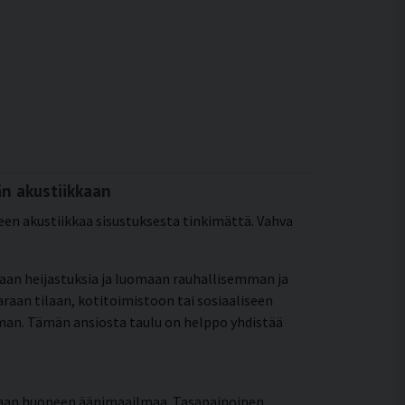
n akustiikkaan
een akustiikkaa sisustuksesta tinkimättä. Vahva
maan heijastuksia ja luomaan rauhallisemman ja
raan tilaan, kotitoimistoon tai sosiaaliseen
elman. Tämän ansiosta taulu on helppo yhdistää
maan huoneen äänimaailmaa. Tasapainoinen