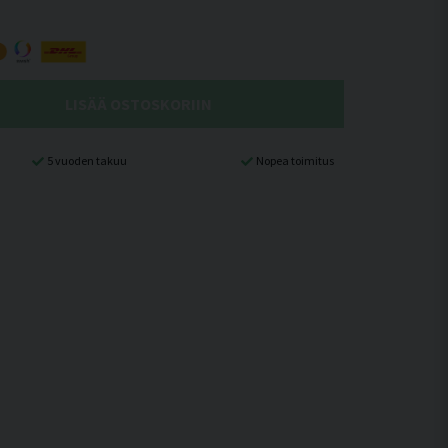
LISÄÄ OSTOSKORIIN
5 vuoden takuu
Nopea toimitus