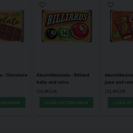
u - Chocolate
Akustiikkataulu - Billiard
Akustiikkata
balls and retro
juice and ret
133,44 EUR
133,44 EUR
OSKORIIN
LISÄÄ OSTOSKORIIN
LISÄÄ O