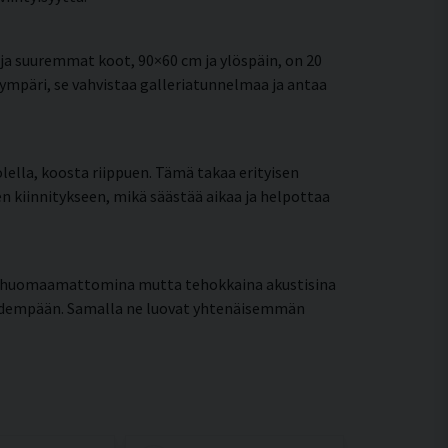
a suuremmat koot, 90×60 cm ja ylöspäin, on 20
 ympäri, se vahvistaa galleriatunnelmaa ja antaa
lella, koosta riippuen. Tämä takaa erityisen
een kiinnitykseen, mikä säästää aikaa ja helpottaa
at huomaamattomina mutta tehokkaina akustisina
pidempään. Samalla ne luovat yhtenäisemmän