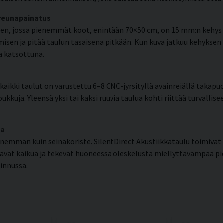
 reunapainatus
n, jossa pienemmät koot, enintään 70×50 cm, on 15 mm:n kehys j
isen ja pitää taulun tasaisena pitkään. Kun kuva jatkuu kehyksen
a katsottuna.
aikki taulut on varustettu 6–8 CNC-jyrsityllä avainreiällä takapuo
ukkuja. Yleensä yksi tai kaksi ruuvia taulua kohti riittää turvallis
ma
nemmän kuin seinäkoriste. SilentDirect Akustiikkataulu toimiv
tävät kaikua ja tekevät huoneessa oleskelusta miellyttävämpää 
innussa.