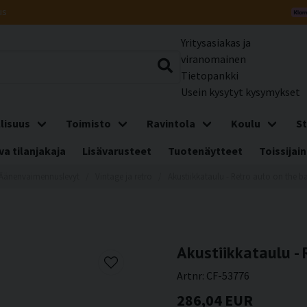
us
Yritysasiakas ja
viranomainen
Tietopankki
Usein kysytyt kysymykset
lisuus
Toimisto
Ravintola
Koulu
St
a tilanjakaja
Lisävarusteet
Tuotenäytteet
Toissijain
Äänenvaimennuslevyt
Vintage ja retro
Akustiikkataulu - Retro auto on the 
Akustiikkataulu -
Artnr:
CF-53776
286,04 EUR