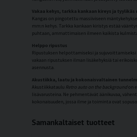
Vakaa kehys, tarkka kankaan kireys ja tyylikäs
Kangas on pingotettu massiiviseen mäntykehyksee
mm:n kehys. Tarkka kankaan kiristys estää vääntym
puhtaan, ammattimaisen ilmeen kaikista kulmist
Helppo ripustus
Ripustuksen helpottamiseksi ja sujuvoittamiseksi k
vakaan ripustuksen ilman lisäkehyksiä tai erikoisko
asennusta.
Akustiikka, laatu ja kokonaisvaltainen tunnel
Akustiikkataulu
Retro auto on the background
on e
lisävarusteina. Ne pehmentävät äänikuvaa, vähen
kokonaisuuden, jossa ilme ja toiminta ovat sopuso
Samankaltaiset tuotteet