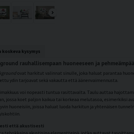
ta koskeva kysymys
ackground rauhallisempaan huoneeseen ja pehmeämpää
ckground
ovat harkitut valinnat sinulle, joka haluat parantaa huon
tettu ydin tarjoavat sekä vakautta että äänenvaimennusta.
oimakkuus voi nopeasti tuntua rasittavalta. Taulu auttaa hajotta
jossa koet paljon kaikua tai korkeaa melutasoa, esimerkiksi ava
hyvin huoneisiin, joissa haluat luoda harkitun ja yhtenäisen tunn
yiskohtiin.
esti että akustisesti
 tehokkaina akustisina elementteinä, jotka auttavat tasoitta