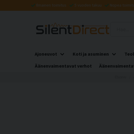
Ilmainen toimitus
5 vuoden takuu
Nopea toimit
Ajoneuvot
Koti ja asuminen
Teol
Äänenvaimentavat verhot
Äänenvaimentav
Etusivu