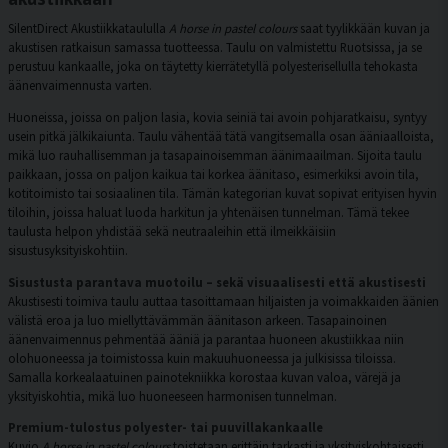
SilentDirect Akustiikkataululla
A horse in pastel colours
saat tyylikkään kuvan ja
akustisen ratkaisun samassa tuotteessa. Taulu on valmistettu Ruotsissa, ja se
perustuu kankaalle, joka on täytetty kierrätetyllä polyesterisellulla tehokasta
äänenvaimennusta varten.
Huoneissa, joissa on paljon lasia, kovia seiniä tai avoin pohjaratkaisu, syntyy
usein pitkä jälkikaiunta. Taulu vähentää tätä vangitsemalla osan ääniaalloista,
mikä luo rauhallisemman ja tasapainoisemman äänimaailman. Sijoita taulu
paikkaan, jossa on paljon kaikua tai korkea äänitaso, esimerkiksi avoin tila,
kotitoimisto tai sosiaalinen tila. Tämän kategorian kuvat sopivat erityisen hyvin
tiloihin, joissa haluat luoda harkitun ja yhtenäisen tunnelman. Tämä tekee
taulusta helpon yhdistää sekä neutraaleihin että ilmeikkäisiin
sisustusyksityiskohtiin.
Sisustusta parantava muotoilu – sekä visuaalisesti että akustisesti
Akustisesti toimiva taulu auttaa tasoittamaan hiljaisten ja voimakkaiden äänien
välistä eroa ja luo miellyttävämmän äänitason arkeen. Tasapainoinen
äänenvaimennus pehmentää ääniä ja parantaa huoneen akustiikkaa niin
olohuoneessa ja toimistossa kuin makuuhuoneessa ja julkisissa tiloissa.
Samalla korkealaatuinen painotekniikka korostaa kuvan valoa, värejä ja
yksityiskohtia, mikä luo huoneeseen harmonisen tunnelman.
Premium-tulostus polyester- tai puuvillakankaalle
Kuvio
A horse in pastel colours
toistetaan erittäin tarkasti ja yksityiskohtaisesti