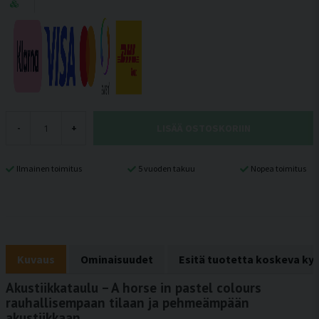
LISÄÄ OSTOSKORIIN
-
+
Ilmainen toimitus
5 vuoden takuu
Nopea toimitus
Kuvaus
Ominaisuudet
Esitä tuotetta koskeva ky
Akustiikkataulu – A horse in pastel colours
rauhallisempaan tilaan ja pehmeämpään
akustiikkaan