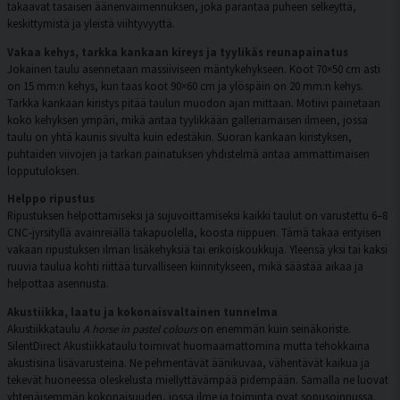
takaavat tasaisen äänenvaimennuksen, joka parantaa puheen selkeyttä,
keskittymistä ja yleistä viihtyvyyttä.
Vakaa kehys, tarkka kankaan kireys ja tyylikäs reunapainatus
Jokainen taulu asennetaan massiiviseen mäntykehykseen. Koot 70×50 cm asti
on 15 mm:n kehys, kun taas koot 90×60 cm ja ylöspäin on 20 mm:n kehys.
Tarkka kankaan kiristys pitää taulun muodon ajan mittaan. Motiivi painetaan
koko kehyksen ympäri, mikä antaa tyylikkään galleriamaisen ilmeen, jossa
taulu on yhtä kaunis sivulta kuin edestäkin. Suoran kankaan kiristyksen,
puhtaiden viivojen ja tarkan painatuksen yhdistelmä antaa ammattimaisen
lopputuloksen.
Helppo ripustus
Ripustuksen helpottamiseksi ja sujuvoittamiseksi kaikki taulut on varustettu 6–8
CNC-jyrsityllä avainreiällä takapuolella, koosta riippuen. Tämä takaa erityisen
vakaan ripustuksen ilman lisäkehyksiä tai erikoiskoukkuja. Yleensä yksi tai kaksi
ruuvia taulua kohti riittää turvalliseen kiinnitykseen, mikä säästää aikaa ja
helpottaa asennusta.
Akustiikka, laatu ja kokonaisvaltainen tunnelma
Akustiikkataulu
A horse in pastel colours
on enemmän kuin seinäkoriste.
SilentDirect Akustiikkataulu toimivat huomaamattomina mutta tehokkaina
akustisina lisävarusteina. Ne pehmentävät äänikuvaa, vähentävät kaikua ja
tekevät huoneessa oleskelusta miellyttävämpää pidempään. Samalla ne luovat
yhtenäisemmän kokonaisuuden, jossa ilme ja toiminta ovat sopusoinnussa.