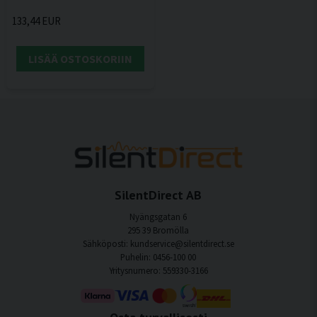
133,44 EUR
LISÄÄ OSTOSKORIIN
SilentDirect AB
Nyängsgatan 6
295 39 Bromölla
Sähköposti: kundservice@silentdirect.se
Puhelin: 0456-100 00
Yritysnumero: 559330-3166