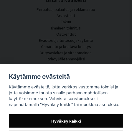
Osta turvallisesti
Peruutus, palautus ja reklamaatio
Arvostelut
Takuu
Ilmainen toimitus
Ostoehdot
Evästeet ja tietosuojakäytäntö
Ympäristö ja kestävä kehitys
Yritysasiakas ja viranomainen
Ryhdy jälleenmyyjäksi
Joitakin asiakkaitamme
Asiakaspalvelu
Käytämme evästeitä
Ota yhteyttä
Käytämme evästeitä, jotta verkkosivustomme toimisi ja
Akustiikkakonsultointi
jotta voisimme tarjota sinulle parhaan mahdollisen
Asennus
käyttökokemuksen. Vahvista suostumuksesi
Kysymyksiä ja vastauksia
napsauttamalla ”Hyväksy kaikki” tai muokkaa asetuksia.
Tietoportaali
Toimitusaika
Seuraa pakettiasi täältä
Hyväksy kaikki
Tietoja SilentDirectistä