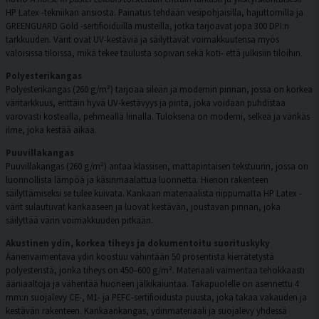
HP Latex -tekniikan ansiosta. Painatus tehdään vesipohjaisilla, hajuttomilla ja
GREENGUARD Gold -sertifioiduilla musteilla, jotka tarjoavat jopa 300 DPI:n
tarkkuuden. Värit ovat UV-kestäviä ja säilyttävät voimakkuutensa myös
valoisissa tiloissa, mikä tekee taulusta sopivan sekä koti- että julkisiin tiloihin.
Polyesterikangas
Polyesterikangas (260 g/m²) tarjoaa sileän ja modernin pinnan, jossa on korkea
väritarkkuus, erittäin hyvä UV-kestävyys ja pinta, joka voidaan puhdistaa
varovasti kostealla, pehmeällä liinalla. Tuloksena on moderni, selkeä ja värikäs
ilme, joka kestää aikaa.
Puuvillakangas
Puuvillakangas (260 g/m²) antaa klassisen, mattapintaisen tekstuurin, jossa on
luonnollista lämpöä ja käsinmaalattua luonnetta. Hienon rakenteen
säilyttämiseksi se tulee kuivata. Kankaan materiaalista riippumatta HP Latex -
värit sulautuvat kankaaseen ja luovat kestävän, joustavan pinnan, joka
säilyttää värin voimakkuuden pitkään.
Akustinen ydin, korkea tiheys ja dokumentoitu suorituskyky
Äänenvaimentava ydin koostuu vähintään 50 prosentista kierrätetystä
polyesteristä, jonka tiheys on 450–600 g/m². Materiaali vaimentaa tehokkaasti
ääniaaltoja ja vähentää huoneen jälkikaiuntaa. Takapuolelle on asennettu 4
mm:n suojalevy CE-, M1- ja PEFC-sertifioidusta puusta, joka takaa vakauden ja
kestävän rakenteen. Kankaankangas, ydinmateriaali ja suojalevy yhdessä