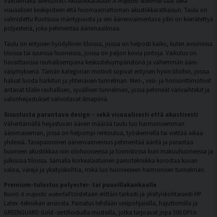
Valitsemalla SilentDirect Akustiikkataulun
A majestic waterfall
saat sekä
visuaalisen keskipisteen että huomaamattoman akustiikkaratkaisun. Taulu on
valmistettu Ruotsissa mäntypuusta ja sen äänenvaimentava ydin on kierrätettyä
polyesteriä, joka pehmentää äänimaailmaa.
Taulu on erityisen hyödyllinen tiloissa, joissa on helposti kaiku, kuten avoimissa
tiloissa tai suurissa huoneissa, joissa on paljon kovia pintoja. Vaikutus on
havaittavissa rauhallisempana keskusteluympäristönä ja vähemmän ääni-
väsymyksenä. Tämän kategorian motiivit sopivat erityisen hyvin tiloihin, joissa
haluat luoda harkitun ja yhtenäisen tunnelman. Meri-, vesi- ja horisonttimotiivit
antavat tilalle rauhallisen, syvällisen tunnelman, jossa pehmeät värivaihtelut ja
valonheijastukset vahvistavat ilmapiiriä.
Sisustusta parantava design – sekä visuaalisesti että akustisesti
Vähentämällä heijastuvan äänen määrää taulu luo harmonisemman
äänimaiseman, jossa on helpompi rentoutua, työskennellä tai viettää aikaa
yhdessä. Tasapainoinen äänenvaimennus pehmentää ääntä ja parantaa
huoneen akustiikkaa niin olohuoneessa ja toimistossa kuin makuuhuoneessa ja
julkisissa tiloissa. Samalla korkealaatuinen painotekniikka korostaa kuvan
valoa, värejä ja yksityiskohtia, mikä luo huoneeseen harmonisen tunnelman.
Premium-tulostus polyester- tai puuvillakankaalle
Kuvio
A majestic waterfall
toistetaan erittäin tarkasti ja yksityiskohtaisesti HP
Latex -tekniikan ansiosta. Painatus tehdään vesipohjaisilla, hajuttomilla ja
GREENGUARD Gold -sertifioiduilla musteilla, jotka tarjoavat jopa 300 DPI:n