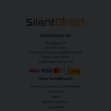
SilentDirect AB
Nyängsgatan 6
295 39 Bromölla
Sähköposti: kundservice@silentdirect.se
Puhelin: 0456-100 00
Yritysnumero: 559330-3166
Osta turvallisesti
Peruutus, palautus ja reklamaatio
Arvostelut
Takuu
Ilmainen toimitus
Ostoehdot