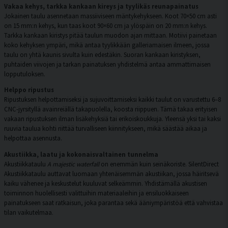
Vakaa kehys, tarkka kankaan kireys ja tyylikäs reunapainatus
Jokainen taulu asennetaan massiiviseen mäntykehykseen. Koot 70×50 cm asti
on 15 mm:n kehys, kun taas koot 90×60 cm ja ylöspäin on 20 mm:n kehys.
Tarkka kankaan kiristys pitää taulun muodon ajan mittaan. Motiivi painetaan
koko kehyksen ympäri, mikä antaa tyylikkään galleriamaisen ilmeen, jossa
taulu on yhtä kaunis sivulta kuin edestäkin. Suoran kankaan kiristyksen,
puhtaiden viivojen ja tarkan painatuksen yhdistelmä antaa ammattimaisen
lopputuloksen.
Helppo ripustus
Ripustuksen helpottamiseksi ja sujuvoittamiseksi kaikki taulut on varustettu 6–8
CNC-jyrsityllä avainreiällä takapuolella, koosta riippuen. Tämä takaa erityisen
vakaan ripustuksen ilman lisäkehyksiä tai erikoiskoukkuja. Yleensä yksi tai kaksi
ruuvia taulua kohti riittää turvalliseen kiinnitykseen, mikä säästää aikaa ja
helpottaa asennusta.
Akustiikka, laatu ja kokonaisvaltainen tunnelma
Akustiikkataulu
A majestic waterfall
on enemmän kuin seinäkoriste. SilentDirect
Akustiikkataulu auttavat luomaan yhtenäisemmän akustiikan, jossa häiritsevä
kaiku vähenee ja keskustelut kuuluvat selkeämmin. Yhdistämällä akustisen
toiminnon huolellisesti valittuihin materiaaleihin ja ensiluokkaiseen
painatukseen saat ratkaisun, joka parantaa sekä ääniympäristöä että vahvistaa
tilan vaikutelmaa.