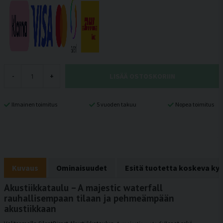
LISÄÄ OSTOSKORIIN
-
+
Ilmainen toimitus
5 vuoden takuu
Nopea toimitus
Kuvaus
Ominaisuudet
Esitä tuotetta koskeva ky
Akustiikkataulu – A majestic waterfall
rauhallisempaan tilaan ja pehmeämpään
akustiikkaan