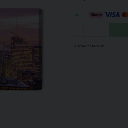
-
+
Ilmainen toimitus