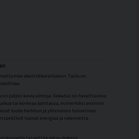
aan
amattoman akustiikkaratkaisun. Taulu on
imaailmaa.
sa on paljon kovia pintoja. Vaikutus on havaittavissa
ikua tai korkeaa äänitasoa, esimerkiksi avoimiin
a haluat luoda harkitun ja yhtenäisen tunnelman.
perspektiivit tuovat energiaa ja rakennetta.
kennellä tai viettää aikaa yhdessä.