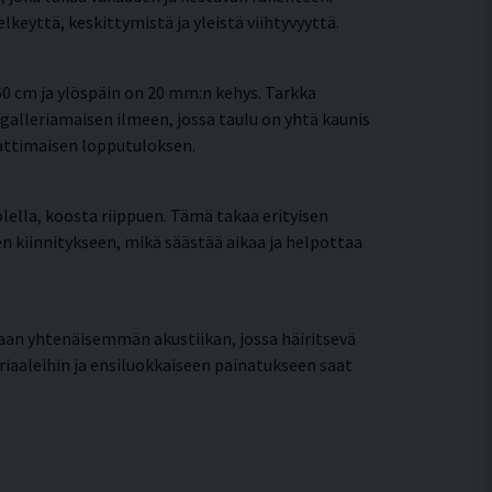
eyttä, keskittymistä ja yleistä viihtyvyyttä.
0 cm ja ylöspäin on 20 mm:n kehys. Tarkka
galleriamaisen ilmeen, jossa taulu on yhtä kaunis
mattimaisen lopputuloksen.
lella, koosta riippuen. Tämä takaa erityisen
een kiinnitykseen, mikä säästää aikaa ja helpottaa
aan yhtenäisemmän akustiikan, jossa häiritsevä
riaaleihin ja ensiluokkaiseen painatukseen saat