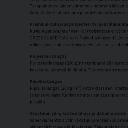
Tasapainoinen äänenvaimennus pehmentää ääntä ja 
Samalla korkealaatuinen painotekniikka korostaa 
Premium-tulostus polyester- tai puuvillakanka
Kuvio
A panorama of New York
toistetaan erittäin 
GREENGUARD Gold -sertifioiduilla musteilla, jotka 
mikä tekee taulusta sopivan sekä koti- että julkisii
Polyesterikangas
Polyesterikangas (260 g/m²) tarjoaa sileän ja mode
kostealla, pehmeällä liinalla. Tuloksena on moderni
Puuvillakangas
Puuvillakangas (260 g/m²) antaa klassisen, matta
se tulee kuivata. Kankaan materiaalista riippumat
pitkään.
Akustinen ydin, korkea tiheys ja dokumentoitu
Äänenvaimentava ydin koostuu vähintään 50 prosent
vähentää huoneen jälkikaiuntaa. Takapuolelle on a