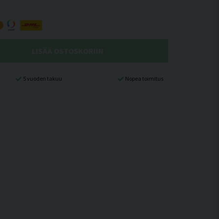
LISÄÄ OSTOSKORIIN
5 vuoden takuu
Nopea toimitus