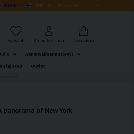
udio
Äänenvaimennuslevyt
en lajittelu
Outlet
of New York
 A panorama of New York