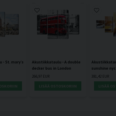
 - St. mary's
Akustiikkataulu - A double
Akustiikkatau
decker bus in London
sunshine nyc
266,97 EUR
381,42 EUR
OSKORIIN
LISÄÄ OSTOSKORIIN
LISÄÄ O