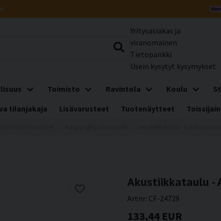
us
Yritysasiakas ja
viranomainen
Tietopankki
Usein kysytyt kysymykset
lisuus
Toimisto
Ravintola
Koulu
St
a tilanjakaja
Lisävarusteet
Tuotenäytteet
Toissijain
änenvaimennuslevyt
Kaupungit ja horisontit
Akustiikkataulu - A panorama 
Akustiikkataulu -
Artnr:
CF-24729
133,44 EUR