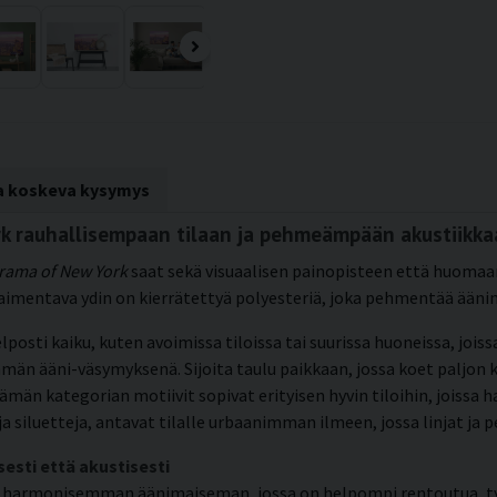
ta koskeva kysymys
rk rauhallisempaan tilaan ja pehmeämpään akustiikk
rama of New York
saat sekä visuaalisen painopisteen että huoma
aimentava ydin on kierrätettyä polyesteriä, joka pehmentää ään
elposti kaiku, kuten avoimissa tiloissa tai suurissa huoneissa, jois
n ääni-väsymyksenä. Sijoita taulu paikkaan, jossa koet paljon ka
. Tämän kategorian motiivit sopivat erityisen hyvin tiloihin, joiss
ja siluetteja, antavat tilalle urbaanimman ilmeen, jossa linjat ja 
sesti että akustisesti
 harmonisemman äänimaiseman, jossa on helpompi rentoutua, työs