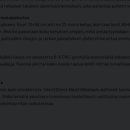
ä takaavat tasaisen äänenvaimennuksen, joka parantaa puheen selk
 reunapainatus
kseen. Koot 70×50 cm asti on 15 mm:n kehys, kun taas koot 90×6
. Motiivi painetaan koko kehyksen ympäri, mikä antaa tyylikkään 
en, puhtaiden viivojen ja tarkan painatuksen yhdistelmä antaa am
aikki taulut on varustettu 6–8 CNC-jyrsityllä avainreiällä takapuo
ukkuja. Yleensä yksi tai kaksi ruuvia taulua kohti riittää turvallis
ma
n kuin seinäkoriste. SilentDirect Akustiikkataulu auttavat luom
 Yhdistämällä akustisen toiminnon huolellisesti valittuihin mate
ahvistaa tilan vaikutelmaa.