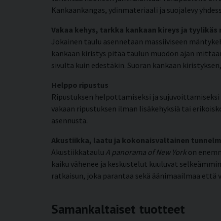
Kankaankangas, ydinmateriaali ja suojalevy yhdess
Vakaa kehys, tarkka kankaan kireys ja tyylikäs
Jokainen taulu asennetaan massiiviseen mäntykehy
kankaan kiristys pitää taulun muodon ajan mittaan
sivulta kuin edestäkin. Suoran kankaan kiristyks
Helppo ripustus
Ripustuksen helpottamiseksi ja sujuvoittamiseksi k
vakaan ripustuksen ilman lisäkehyksiä tai erikoisko
asennusta.
Akustiikka, laatu ja kokonaisvaltainen tunnel
Akustiikkataulu
A panorama of New York
on enemmä
kaiku vähenee ja keskustelut kuuluvat selkeämmin.
ratkaisun, joka parantaa sekä äänimaailmaa että v
Samankaltaiset tuotteet