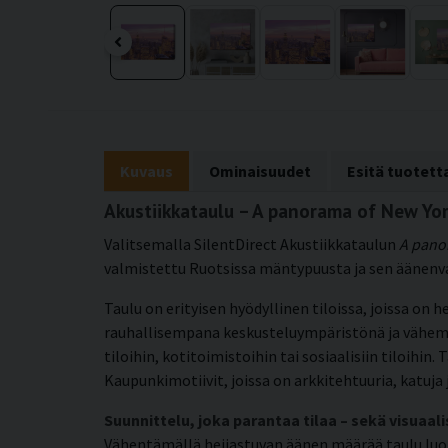
Kuvaus
Ominaisuudet
Esitä tuotet
Akustiikkataulu – A panorama of New Yo
Valitsemalla SilentDirect Akustiikkataulun
A pano
valmistettu Ruotsissa mäntypuusta ja sen äänenv
Taulu on erityisen hyödyllinen tiloissa, joissa on h
rauhallisempana keskusteluympäristönä ja vähemmä
tiloihin, kotitoimistoihin tai sosiaalisiin tiloihin
Kaupunkimotiivit, joissa on arkkitehtuuria, katuja 
Suunnittelu, joka parantaa tilaa – sekä visuaali
Vähentämällä heijastuvan äänen määrää taulu luo