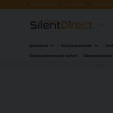
Ilmainen toimitus
5 vuoden takuu
Nopea toimit
Ajoneuvot
Koti ja asuminen
Teol
Äänenvaimentavat verhot
Äänenvaimentav
Etusivu
Ä