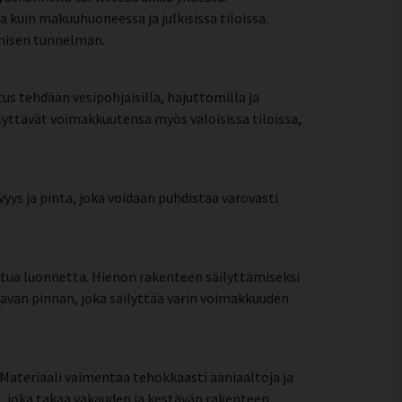
uin makuuhuoneessa ja julkisissa tiloissa.
onisen tunnelman.
tus tehdään vesipohjaisilla, hajuttomilla ja
ilyttävät voimakkuutensa myös valoisissa tiloissa,
yys ja pinta, joka voidaan puhdistaa varovasti
ttua luonnetta. Hienon rakenteen säilyttämiseksi
tavan pinnan, joka säilyttää värin voimakkuuden
Materiaali vaimentaa tehokkaasti ääniaaltoja ja
, joka takaa vakauden ja kestävän rakenteen.