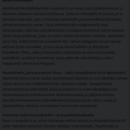
SilentDirect Akustiikkataululla
A waterfall in an artistic
saat tyylikkään kuvan ja
akustisen ratkaisun samassa tuotteessa. Taulu on valmistettu Ruotsissa, ja se
perustuu kankaalle, joka on täytetty kierrätetyllä polyesterisellulla tehokasta
äänenvaimennusta varten. Taulu vähentää tätä vangitsemalla osan
ääniaalloista, mikä luo rauhallisemman ja tasapainoisemman äänimaailman.
Sijoita taulu paikkaan, jossa on paljon kaikua tai korkea äänitaso, esimerkiksi
avoin tila, kotitoimisto tai sosiaalinen tila. Tämän kategorian kuvat sopivat
erityisen hyvin huoneisiin, joissa haluat luoda harkitun ja yhtenäisen
tunnelman. Merta, vettä ja horisonttia esittävät kuvat antavat huoneelle
rauhallisen, syvällisen tunnelman, jossa pehmeät värivaihtelut ja valon
heijastukset vahvistavat ilmapiiriä.
Suunnittelu, joka parantaa tilaa – sekä visuaalisesti että akustisesti
Akustisesti toimiva taulu auttaa tasoittamaan hiljaisten ja voimakkaiden äänien
välistä eroa ja luo miellyttävämmän äänitason arkeen. Tasapainoinen
äänenvaimennus pehmentää ääniä ja parantaa huoneen akustiikkaa niin
olohuoneessa ja toimistossa kuin makuuhuoneessa ja julkisissa tiloissa.
Samalla korkealaatuinen painotekniikka korostaa kuvan valoa, värejä ja
yksityiskohtia, mikä luo huoneeseen harmonisen tunnelman.
Premium-tulostus polyester- tai puuvillakankaalle
Kuvio
A waterfall in an artistic
toistetaan erittäin tarkasti ja yksityiskohtaisesti HP
Latex -tekniikan ansiosta. Painatus tehdään vesipohjaisilla, hajuttomilla ja