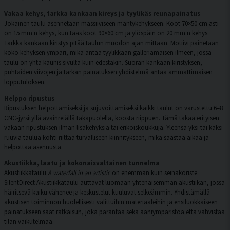
Vakaa kehys, tarkka kankaan kireys ja tyylikäs reunapainatus
Jokainen taulu asennetaan massiiviseen mäntykehykseen. Koot 70×50 cm asti
on 15 mm:n kehys, kun taas koot 90×60 cm ja ylöspäin on 20 mm:n kehys.
Tarkka kankaan kiristys pitää taulun muodon ajan mittaan. Motiivi painetaan
koko kehyksen ympäri, mikä antaa tyylikkään galleriamaisen ilmeen, jossa
taulu on yhtä kaunis sivulta kuin edestäkin. Suoran kankaan kiristyksen,
puhtaiden viivojen ja tarkan painatuksen yhdistelmä antaa ammattimaisen
lopputuloksen.
Helppo ripustus
Ripustuksen helpottamiseksi ja sujuvoittamiseksi kaikki taulut on varustettu 6–8
CNC-jyrsityllä avainreiällä takapuolella, koosta riippuen. Tämä takaa erityisen
vakaan ripustuksen ilman lisäkehyksiä tai erikoiskoukkuja. Yleensä yksi tai kaksi
ruuvia taulua kohti riittää turvalliseen kiinnitykseen, mikä säästää aikaa ja
helpottaa asennusta.
Akustiikka, laatu ja kokonaisvaltainen tunnelma
Akustiikkataulu
A waterfall in an artistic
on enemmän kuin seinäkoriste.
SilentDirect Akustiikkataulu auttavat luomaan yhtenäisemmän akustiikan, jossa
häiritsevä kaiku vähenee ja keskustelut kuuluvat selkeämmin. Yhdistämällä
akustisen toiminnon huolellisesti valittuihin materiaaleihin ja ensiluokkaiseen
painatukseen saat ratkaisun, joka parantaa sekä ääniympäristöä että vahvistaa
tilan vaikutelmaa.