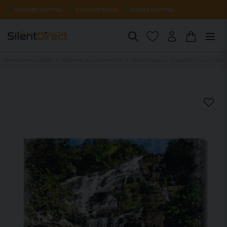
Ilmainen toimitus
5 vuoden takuu
Nopea toimitus
Äänenvaimennuslevyt
Maisemat ja luontomotiivit
Akustiikkataulu - A waterfall in an artistic