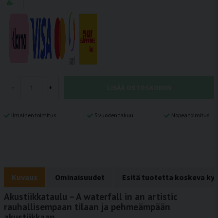
LISÄÄ OSTOSKORIIN
-
+
Ilmainen toimitus
5 vuoden takuu
Nopea toimitus
Kuvaus
Ominaisuudet
Esitä tuotetta koskeva ky
Akustiikkataulu – A waterfall in an artistic
rauhallisempaan tilaan ja pehmeämpään
akustiikkaan