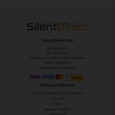
SilentDirect AB
Nyängsgatan 6
295 39 Bromölla
Sähköposti: kundservice@silentdirect.se
Puhelin: 0456-100 00
Yritysnumero: 559330-3166
Osta turvallisesti
Peruutus, palautus ja reklamaatio
Arvostelut
Takuu
Ilmainen toimitus
Ostoehdot