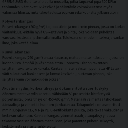
GREENGUARD Gold -sertifioiduilla musteilla, jotka tarjoavat jopa 300 DPI:n
tarkkuuden. Värit ovat UV-kestäviä ja säilyttävät voimakkuutensa myös
valoisissa tiloissa, mikä tekee taulusta sopivan sekä koti- että julkisiin tiloihin.
Polyesterikangas
Polyesterikangas (260 g/m²) tarjoaa sileän ja modernin pinnan, jossa on korkea
väritarkkuus, erittäin hyvä UV-kestävyys ja pinta, joka voidaan puhdistaa
varovasti kostealla, pehmeällä liinalla. Tuloksena on moderni, selkeä ja värikäs
ilme, joka kestää aikaa.
Puuvillakangas
Puuvillakangas (260 g/m²) antaa klassisen, mattapintaisen tekstuurin, jossa on
luonnollista lämpöä ja käsinmaalattua luonnetta. Hienon rakenteen
säilyttämiseksi se tulee kuivata. Kankaan materiaalista riippumatta HP Latex -
värit sulautuvat kankaaseen ja luovat kestävän, joustavan pinnan, joka
säilyttää värin voimakkuuden pitkään.
Akustinen ydin, korkea tiheys ja dokumentoitu suorituskyky
Äänenvaimentava ydin koostuu vähintään 50 prosentista kierrätetystä
polyesteristä, jonka tiheys on 450–600 g/m². Materiaali vaimentaa tehokkaasti
ääniaaltoja ja vähentää huoneen jälkikaiuntaa. Takapuolelle on asennettu 4
mm:n suojalevy CE-, M1- ja PEFC-sertifioidusta puusta, joka takaa vakauden ja
kestävän rakenteen. Kankaankangas, ydinmateriaali ja suojalevy yhdessä
takaavat tasaisen äänenvaimennuksen, joka parantaa puheen selkeyttä,
keskittymistä ja yleistä viihtyisyyttä.