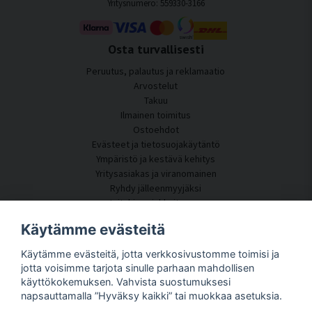
Yritysnumero: 559330-3166
Osta turvallisesti
Peruutus, palautus ja reklamaatio
Arvostelut
Takuu
Ilmainen toimitus
Ostoehdot
Evästeet ja tietosuojakäytäntö
Ympäristö ja kestävä kehitys
Yritysasiakas ja viranomainen
Ryhdy jälleenmyyjäksi
Joitakin asiakkaitamme
Asiakaspalvelu
Käytämme evästeitä
Ota yhteyttä
Käytämme evästeitä, jotta verkkosivustomme toimisi ja
Akustiikkakonsultointi
jotta voisimme tarjota sinulle parhaan mahdollisen
Asennus
käyttökokemuksen. Vahvista suostumuksesi
Kysymyksiä ja vastauksia
napsauttamalla ”Hyväksy kaikki” tai muokkaa asetuksia.
Tietoportaali