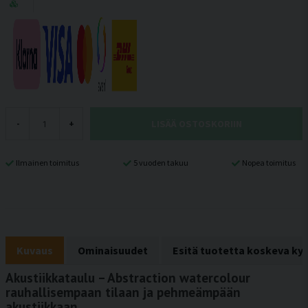
LISÄÄ OSTOSKORIIN
-
+
Ilmainen toimitus
5 vuoden takuu
Nopea toimitus
Kuvaus
Ominaisuudet
Esitä tuotetta koskeva ky
Akustiikkataulu – Abstraction watercolour
rauhallisempaan tilaan ja pehmeämpään
akustiikkaan