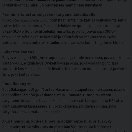
ja yksityiskohtia, mikä luo huoneeseen harmonisen tunnelman.
Premium-tulostus polyester- tai puuvillakankaalle
Kuvio
Abstraction watercolour
toistetaan erittäin tarkasti ja yksityiskohtaisesti HP
Latex -tekniikan ansiosta. Painatus tehdään vesipohjaisilla, hajuttomilla ja
GREENGUARD Gold -sertifioiduilla musteilla, jotka tarjoavat jopa 300 DPI:n
tarkkuuden. Värit ovat UV-kestäviä ja säilyttävät voimakkuutensa myös
valoisissa tiloissa, mikä tekee taulusta sopivan sekä koti- että julkisiin tiloihin.
Polyesterikangas
Polyesterikangas (260 g/m²) tarjoaa sileän ja modernin pinnan, jossa on korkea
väritarkkuus, erittäin hyvä UV-kestävyys ja pinta, joka voidaan puhdistaa
varovasti kostealla, pehmeällä liinalla. Tuloksena on moderni, selkeä ja värikäs
ilme, joka kestää aikaa.
Puuvillakangas
Puuvillakangas (260 g/m²) antaa klassisen, mattapintaisen tekstuurin, jossa on
luonnollista lämpöä ja käsinmaalattua luonnetta. Hienon rakenteen
säilyttämiseksi se tulee kuivata. Kankaan materiaalista riippumatta HP Latex -
värit sulautuvat kankaaseen ja luovat kestävän, joustavan pinnan, joka
säilyttää värin voimakkuuden pitkään.
Akustinen ydin, korkea tiheys ja dokumentoitu suorituskyky
Äänenvaimentava ydin koostuu vähintään 50 prosentista kierrätetystä