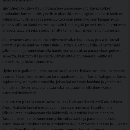
SilentDirect Akustiikkataulu
Abstraction watercolour
yhdistävät korkean
resoluution kuvan ja edistyksellisen akustiikkateknologian. Jokainen taulu on
valmistettu Ruotsissa ja se perustuu tukevaan puurunkoiseen kangaslevyyn,
jonka sisällä on ääntä vaimentava ydin kierrätetystä polyesteristä. Rakenteensa
ansiosta taulu on sekä esteettinen että toiminnallinen elementti huoneessa.
Äänenvaimentava rakenne on erityisen tehokas huoneissa, joissa on kovat
pinnat ja joissa ääni heijastuu seinien, lattian ja katon välillä. Vähentämällä
jälkikaiuntaa ja vaimentamalla häiritseviä heijastuksia parannetaan puheen
selkeyttä, keskittymistä ja yleistä viihtyisyyttä olohuoneessa, keittiössä,
toimistossa ja kokoushuoneessa.
Sijoita taulu paikkaan, jossa on paljon kaikua tai korkea melutaso, esimerkiksi
avaraan tilaan, kotitoimistoon tai sosiaaliseen tilaan. Tämän kategorian kuvat
sopivat erityisen hyvin huoneisiin, joissa haluat luoda harkitun ja yhtenäisen
tunnelman. Se on helppo yhdistää sekä neutraaleihin että ilmeikkäisiin
sisustusyksityiskohtiin.
Sisustusta parantava muotoilu – sekä visuaalisesti että akustisesti
Akustiikkataulu luovat miellyttävämmän äänimaiseman tasoittamalla
jälkikaiuntaa ja vaimentamalla häiritseviä heijastuksia kovilta pinnoilta.
Tasapainoinen äänenvaimennus pehmentää ääntä ja parantaa huoneen
akustiikkaa niin olohuoneessa ja toimistossa kuin makuuhuoneessa ja julkisissa
tiloissa. Samalla korkealaatuinen painotekniikka korostaa kuvan valoa, värejä