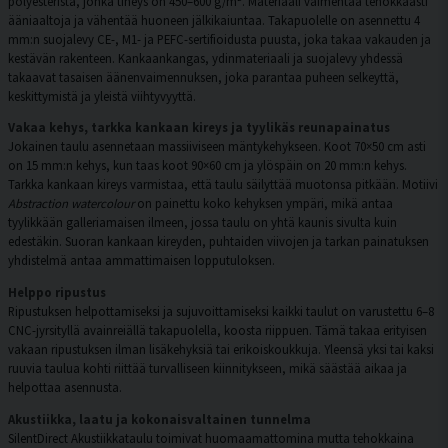
polyesteristä, jonka tiheys on 450–600 g/m². Materiaali vaimentaa tehokkaasti
ääniaaltoja ja vähentää huoneen jälkikaiuntaa. Takapuolelle on asennettu 4
mm:n suojalevy CE-, M1- ja PEFC-sertifioidusta puusta, joka takaa vakauden ja
kestävän rakenteen. Kankaankangas, ydinmateriaali ja suojalevy yhdessä
takaavat tasaisen äänenvaimennuksen, joka parantaa puheen selkeyttä,
keskittymistä ja yleistä viihtyvyyttä.
Vakaa kehys, tarkka kankaan kireys ja tyylikäs reunapainatus
Jokainen taulu asennetaan massiiviseen mäntykehykseen. Koot 70×50 cm asti
on 15 mm:n kehys, kun taas koot 90×60 cm ja ylöspäin on 20 mm:n kehys.
Tarkka kankaan kireys varmistaa, että taulu säilyttää muotonsa pitkään. Motiivi
Abstraction watercolour
on painettu koko kehyksen ympäri, mikä antaa
tyylikkään galleriamaisen ilmeen, jossa taulu on yhtä kaunis sivulta kuin
edestäkin. Suoran kankaan kireyden, puhtaiden viivojen ja tarkan painatuksen
yhdistelmä antaa ammattimaisen lopputuloksen.
Helppo ripustus
Ripustuksen helpottamiseksi ja sujuvoittamiseksi kaikki taulut on varustettu 6–8
CNC-jyrsityllä avainreiällä takapuolella, koosta riippuen. Tämä takaa erityisen
vakaan ripustuksen ilman lisäkehyksiä tai erikoiskoukkuja. Yleensä yksi tai kaksi
ruuvia taulua kohti riittää turvalliseen kiinnitykseen, mikä säästää aikaa ja
helpottaa asennusta.
Akustiikka, laatu ja kokonaisvaltainen tunnelma
SilentDirect Akustiikkataulu toimivat huomaamattomina mutta tehokkaina