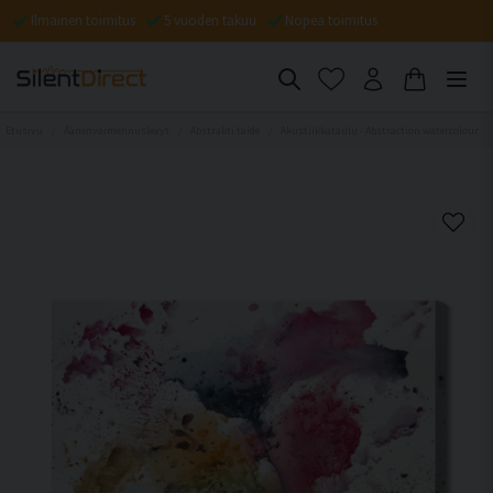
Ilmainen toimitus
5 vuoden takuu
Nopea toimitus
Etusivu
Äänenvaimennuslevyt
Abstrakti taide
Akustiikkataulu - Abstraction watercolour