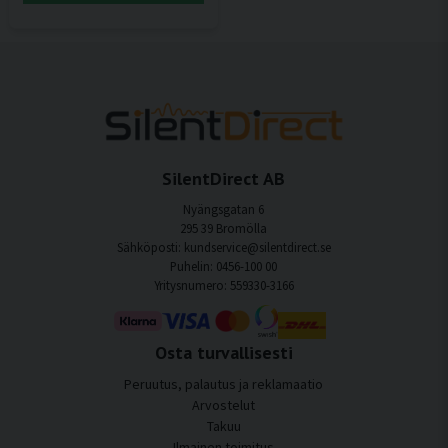
SilentDirect AB
Nyängsgatan 6
295 39 Bromölla
Sähköposti: kundservice@silentdirect.se
Puhelin: 0456-100 00
Yritysnumero: 559330-3166
Osta turvallisesti
Peruutus, palautus ja reklamaatio
Arvostelut
Takuu
Ilmainen toimitus