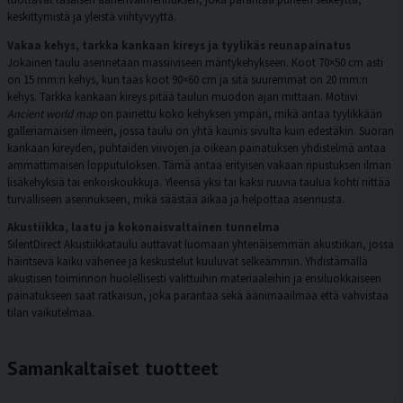
keskittymistä ja yleistä viihtyvyyttä.
Vakaa kehys, tarkka kankaan kireys ja tyylikäs reunapainatus
Jokainen taulu asennetaan massiiviseen mäntykehykseen. Koot 70×50 cm asti
on 15 mm:n kehys, kun taas koot 90×60 cm ja sitä suuremmat on 20 mm:n
kehys. Tarkka kankaan kireys pitää taulun muodon ajan mittaan. Motiivi
Ancient world map
on painettu koko kehyksen ympäri, mikä antaa tyylikkään
galleriamaisen ilmeen, jossa taulu on yhtä kaunis sivulta kuin edestäkin. Suoran
kankaan kireyden, puhtaiden viivojen ja oikean painatuksen yhdistelmä antaa
ammattimaisen lopputuloksen. Tämä antaa erityisen vakaan ripustuksen ilman
lisäkehyksiä tai erikoiskoukkuja. Yleensä yksi tai kaksi ruuvia taulua kohti riittää
turvalliseen asennukseen, mikä säästää aikaa ja helpottaa asennusta.
Akustiikka, laatu ja kokonaisvaltainen tunnelma
SilentDirect Akustiikkataulu auttavat luomaan yhtenäisemmän akustiikan, jossa
häiritsevä kaiku vähenee ja keskustelut kuuluvat selkeämmin. Yhdistämällä
akustisen toiminnon huolellisesti valittuihin materiaaleihin ja ensiluokkaiseen
painatukseen saat ratkaisun, joka parantaa sekä äänimaailmaa että vahvistaa
tilan vaikutelmaa.
Samankaltaiset tuotteet