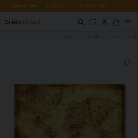
Ilmainen toimitus
5 vuoden takuu
Nopea toimitus
Äänenvaimennuslevyt
Maailmankartat ja kaupunkikartat
Akustiikkataulu - Ancient world map