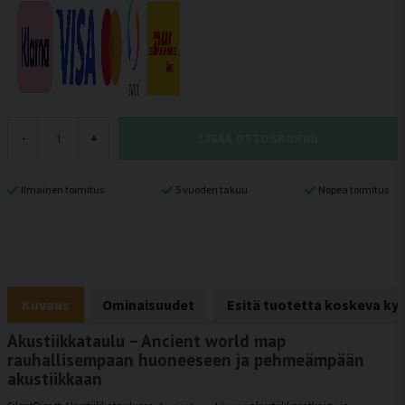
LISÄÄ OSTOSKORIIN
-
+
Ilmainen toimitus
5 vuoden takuu
Nopea toimitus
Kuvaus
Ominaisuudet
Esitä tuotetta koskeva ky
Akustiikkataulu – Ancient world map
rauhallisempaan huoneeseen ja pehmeämpään
akustiikkaan