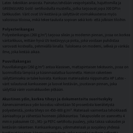
Latex -tekniikan ansiosta. Painatus tehdään vesipohjaisilla, hajuttomilla ja
GREENGUARD Gold -sertifioiduilla musteilla, jotka tarjoavat jopa 300 DPI:n
tarkkuuden. Värit ovat UV-kestäviä ja säilyttävät voimakkuutensa myös
valoisissa tiloissa, mikä tekee taulusta sopivan sekä koti- että julkisiin tiloihin.
Polyesterikangas
Polyesterikangas (260 g/m²) tarjoaa sileän ja modernin pinnan, jossa on korkea
väritarkkuus, erittäin hyvä UV-kestävyys ja pinta, joka voidaan puhdistaa
varovasti kostealla, pehmeällä liinalla. Tuloksena on moderni, selkeä ja värikäs
ilme, joka kestää aikaa.
Puuvillakangas
Puuvillakangas (260 g/m²) antaa klassisen, mattapintaisen tekstuurin, jossa on
luonnollista lämpöä ja käsinmaalattua luonnetta. Hienon rakenteen
säilyttämiseksi se tulee kuivata. Kankaan materiaalista riippumatta HP Latex -
värit sulautuvat kankaaseen ja luovat kestävän, joustavan pinnan, joka
säilyttää värin voimakkuuden pitkään.
Akustinen ydin, korkea tiheys ja dokumentoitu suorituskyky
Äänenvaimentava ydin koostuu vähintään 50 prosentista kierrätetystä
polyesteristä, jonka tiheys on 450–600 g/m². Materiaali vaimentaa tehokkaasti
ääniaaltoja ja vähentää huoneen jälkikaiuntaa. Takapuolelle on asennettu 4
mm:n paksuinen CE-, M1- ja PEFC-sertifioitu puulevy, joka takaa vakauden ja
kestävän rakenteen. Kankaankangas, ydinmateriaali ja suojalevy yhdessä
tuottavat tasaisen äänenvaimennuksen, joka parantaa puheen selkeyttä,