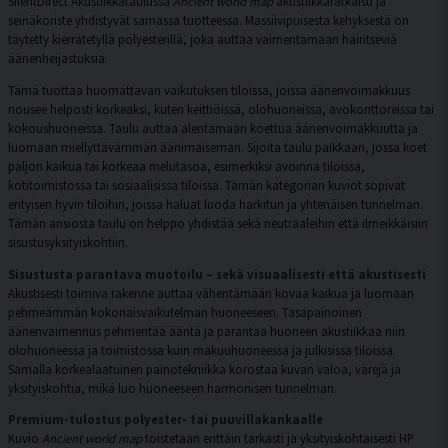
SilentDirect Akustiikkataulussa
Ancient world map
akustiikkaratkaisu ja
seinäkoriste yhdistyvät samassa tuotteessa. Massiivipuisesta kehyksestä on
täytetty kierrätetyllä polyesterillä, joka auttaa vaimentamaan häiritseviä
äänenheijastuksia.
Tämä tuottaa huomattavan vaikutuksen tiloissa, joissa äänenvoimakkuus
nousee helposti korkeaksi, kuten keittiöissä, olohuoneissa, avokonttoreissa tai
kokoushuoneissa. Taulu auttaa alentamaan koettua äänenvoimakkuutta ja
luomaan miellyttävämmän äänimaiseman. Sijoita taulu paikkaan, jossa koet
paljon kaikua tai korkeaa melutasoa, esimerkiksi avoinna tiloissa,
kotitoimistossa tai sosiaalisissa tiloissa. Tämän kategorian kuviot sopivat
erityisen hyvin tiloihin, joissa haluat luoda harkitun ja yhtenäisen tunnelman.
Tämän ansiosta taulu on helppo yhdistää sekä neutraaleihin että ilmeikkäisiin
sisustusyksityiskohtiin.
Sisustusta parantava muotoilu – sekä visuaalisesti että akustisesti
Akustisesti toimiva rakenne auttaa vähentämään kovaa kaikua ja luomaan
pehmeämmän kokonaisvaikutelman huoneeseen. Tasapainoinen
äänenvaimennus pehmentää ääntä ja parantaa huoneen akustiikkaa niin
olohuoneessa ja toimistossa kuin makuuhuoneessa ja julkisissa tiloissa.
Samalla korkealaatuinen painotekniikka korostaa kuvan valoa, värejä ja
yksityiskohtia, mikä luo huoneeseen harmonisen tunnelman.
Premium-tulostus polyester- tai puuvillakankaalle
Kuvio
Ancient world map
toistetaan erittäin tarkasti ja yksityiskohtaisesti HP