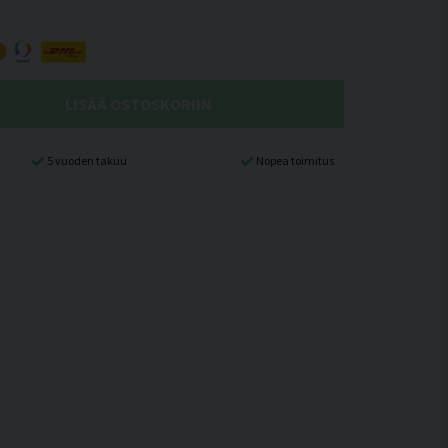
LISÄÄ OSTOSKORIIN
5 vuoden takuu
Nopea toimitus