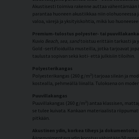
Akustisesti toimiva rakenne auttaa vähentämään
parantaa huoneen akustiikkaa niin olohuoneessa ja
valoa, värejä ja yksityiskohtia, mikä luo huonee
Premium-tulostus polyester- tai puuvillakanka
Kuvio
Beach, sea, sand
toistuu erittäin tarkasti ja
Gold -sertifioiduilla musteilla, jotka tarjoavat jo
taulusta sopivan sekä koti- että julkisiin tiloihin.
Polyesterikangas
Polyesterikangas (260 g/m²) tarjoaa sileän ja mode
kostealla, pehmeällä liinalla. Tuloksena on moderni
Puuvillakangas
Puuvillakangas (260 g/m²) antaa klassisen, matta
se tulee kuivata. Kankaan materiaalista riippumat
pitkään.
Akustinen ydin, korkea tiheys ja dokumentoitu
Äänenvaimentava ydin koostuu vähintään 50 prosent