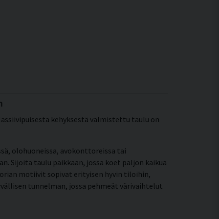
n
Massiivipuisesta kehyksestä valmistettu taulu on
sä, olohuoneissa, avokonttoreissa tai
ijoita taulu paikkaan, jossa koet paljon kaikua
rian motiivit sopivat erityisen hyvin tiloihin,
 syvällisen tunnelman, jossa pehmeät värivaihtelut