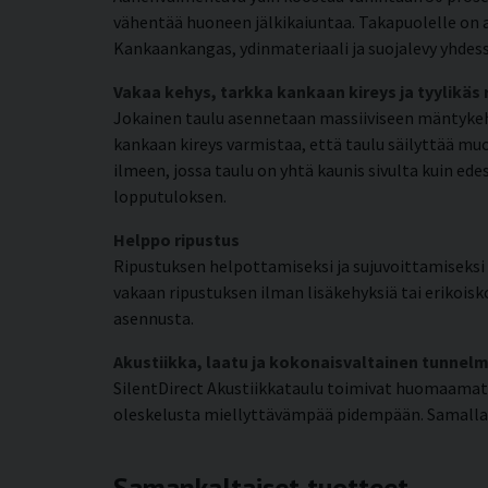
vähentää huoneen jälkikaiuntaa. Takapuolelle on a
Kankaankangas, ydinmateriaali ja suojalevy yhdess
Vakaa kehys, tarkka kankaan kireys ja tyylikäs
Jokainen taulu asennetaan massiiviseen mäntykehy
kankaan kireys varmistaa, että taulu säilyttää mu
ilmeen, jossa taulu on yhtä kaunis sivulta kuin e
lopputuloksen.
Helppo ripustus
Ripustuksen helpottamiseksi ja sujuvoittamiseksi k
vakaan ripustuksen ilman lisäkehyksiä tai erikoisko
asennusta.
Akustiikka, laatu ja kokonaisvaltainen tunnel
SilentDirect Akustiikkataulu toimivat huomaamat
oleskelusta miellyttävämpää pidempään. Samalla 
Samankaltaiset tuotteet