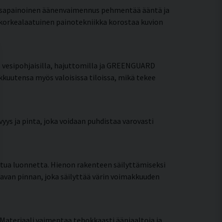
Tasapainoinen äänenvaimennus pehmentää ääntä ja
 korkealaatuinen painotekniikka korostaa kuvion
än vesipohjaisilla, hajuttomilla ja GREENGUARD
akkuutensa myös valoisissa tiloissa, mikä tekee
yys ja pinta, joka voidaan puhdistaa varovasti
ttua luonnetta. Hienon rakenteen säilyttämiseksi
tavan pinnan, joka säilyttää värin voimakkuuden
Materiaali vaimentaa tehokkaasti ääniaaltoja ja