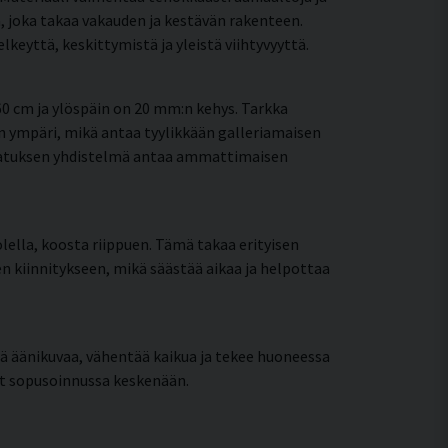
, joka takaa vakauden ja kestävän rakenteen.
eyttä, keskittymistä ja yleistä viihtyvyyttä.
0 cm ja ylöspäin on 20 mm:n kehys. Tarkka
 ympäri, mikä antaa tyylikkään galleriamaisen
painatuksen yhdistelmä antaa ammattimaisen
lella, koosta riippuen. Tämä takaa erityisen
een kiinnitykseen, mikä säästää aikaa ja helpottaa
 äänikuvaa, vähentää kaikua ja tekee huoneessa
at sopusoinnussa keskenään.