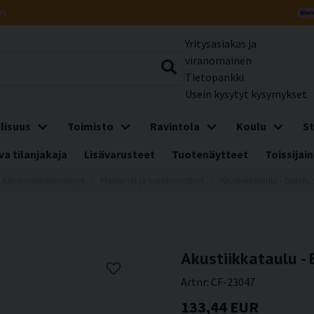
us
Yritysasiakas ja
viranomainen
Tietopankki
Usein kysytyt kysymykset
lisuus
Toimisto
Ravintola
Koulu
St
a tilanjakaja
Lisävarusteet
Tuotenäytteet
Toissijain
Äänenvaimennuslevyt
Maisemat ja luontomotiivit
Akustiikkataulu - Beach,
Akustiikkataulu - 
Artnr:
CF-23047
133,44 EUR