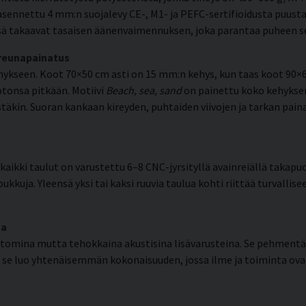
sennettu 4 mm:n suojalevy CE-, M1- ja PEFC-sertifioidusta puusta
ä takaavat tasaisen äänenvaimennuksen, joka parantaa puheen selk
 reunapainatus
kseen. Koot 70×50 cm asti on 15 mm:n kehys, kun taas koot 90×6
otonsa pitkään. Motiivi
Beach, sea, sand
on painettu koko kehyksen
destäkin. Suoran kankaan kireyden, puhtaiden viivojen ja tarkan 
aikki taulut on varustettu 6–8 CNC-jyrsityllä avainreiällä takapuo
ukkuja. Yleensä yksi tai kaksi ruuvia taulua kohti riittää turvallis
ma
tomina mutta tehokkaina akustisina lisävarusteina. Se pehmentää
se luo yhtenäisemmän kokonaisuuden, jossa ilme ja toiminta ov