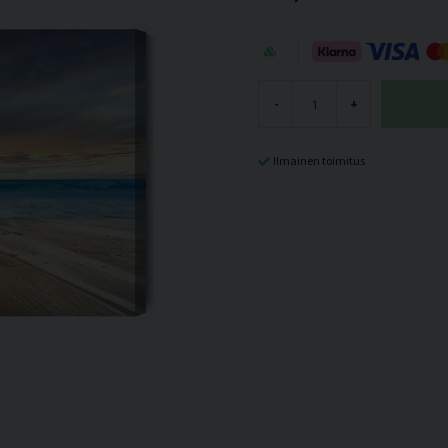
-
+
Ilmainen toimitus