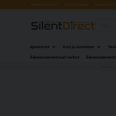
Ilmainen toimitus
5 vuoden takuu
Nopea toimit
Ajoneuvot
Koti ja asuminen
Teol
Äänenvaimentavat verhot
Äänenvaimentav
Etusivu