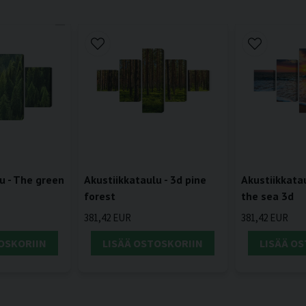
u - The green
Akustiikkataulu - 3d pine
Akustiikkata
forest
the sea 3d
381,42 EUR
381,42 EUR
OSKORIIN
LISÄÄ OSTOSKORIIN
LISÄÄ O