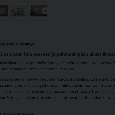
ta koskeva kysymys
hallisempaan huoneeseen ja pehmeämpään akustiikkaa
ustiikkaratkaisu ja seinäkoriste yhdistyvät samassa tuotteessa. 
vaimentamaan häiritseviä äänenheijastuksia.
oissa äänenvoimakkuus nousee helposti korkeaksi, kuten keittiöis
a äänenvoimakkuutta ja luomaan miellyttävämmän äänimaiseman. S
 tiloissa, kotitoimistoissa tai sosiaalisissa tiloissa. Tämän katego
n. Meri-, vesi- ja horisonttimotiivit antavat tilalle rauhallisen,
ti että akustisesti