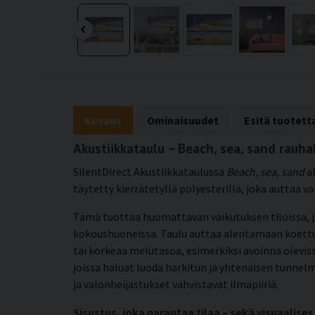
Kuvaus
Ominaisuudet
Esitä tuotet
Akustiikkataulu – Beach, sea, sand rau
SilentDirect Akustiikkataulussa
Beach, sea, sand
ak
täytetty kierrätetyllä polyesterillä, joka auttaa 
Tämä tuottaa huomattavan vaikutuksen tiloissa, j
kokoushuoneissa. Taulu auttaa alentamaan koettu
tai korkeaa melutasoa, esimerkiksi avoinna olevissa
joissa haluat luoda harkitun ja yhtenäisen tunnelma
ja valonheijastukset vahvistavat ilmapiiriä.
Sisustus, joka parantaa tilaa – sekä visuaalises