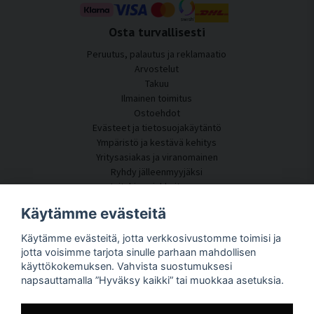
Osta turvallisesti
Peruutus, palautus ja reklamaatio
Arvostelut
Takuu
Ilmainen toimitus
Ostoehdot
Evästeet ja tietosuojakäytäntö
Ympäristö ja kestävä kehitys
Yritysasiakas ja viranomainen
Ryhdy jälleenmyyjäksi
Joitakin asiakkaitamme
Asiakaspalvelu
Käytämme evästeitä
Ota yhteyttä
Käytämme evästeitä, jotta verkkosivustomme toimisi ja
Akustiikkakonsultointi
jotta voisimme tarjota sinulle parhaan mahdollisen
Asennus
käyttökokemuksen. Vahvista suostumuksesi
Kysymyksiä ja vastauksia
napsauttamalla ”Hyväksy kaikki” tai muokkaa asetuksia.
Tietoportaali
Toimitusaika