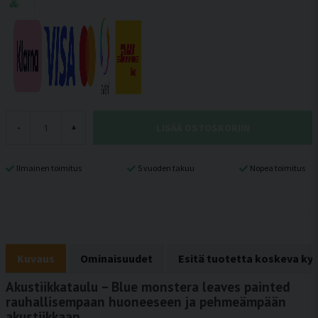
LISÄÄ OSTOSKORIIN
-
+
Ilmainen toimitus
5 vuoden takuu
Nopea toimitus
Kuvaus
Ominaisuudet
Esitä tuotetta koskeva ky
Akustiikkataulu – Blue monstera leaves painted
rauhallisempaan huoneeseen ja pehmeämpään
akustiikkaan