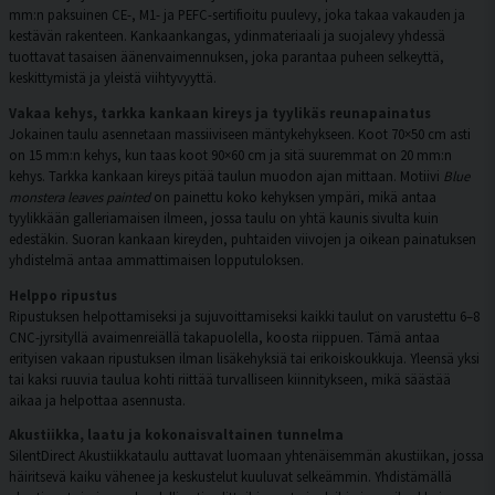
mm:n paksuinen CE-, M1- ja PEFC-sertifioitu puulevy, joka takaa vakauden ja
kestävän rakenteen. Kankaankangas, ydinmateriaali ja suojalevy yhdessä
tuottavat tasaisen äänenvaimennuksen, joka parantaa puheen selkeyttä,
keskittymistä ja yleistä viihtyvyyttä.
Vakaa kehys, tarkka kankaan kireys ja tyylikäs reunapainatus
Jokainen taulu asennetaan massiiviseen mäntykehykseen. Koot 70×50 cm asti
on 15 mm:n kehys, kun taas koot 90×60 cm ja sitä suuremmat on 20 mm:n
kehys. Tarkka kankaan kireys pitää taulun muodon ajan mittaan. Motiivi
Blue
monstera leaves painted
on painettu koko kehyksen ympäri, mikä antaa
tyylikkään galleriamaisen ilmeen, jossa taulu on yhtä kaunis sivulta kuin
edestäkin. Suoran kankaan kireyden, puhtaiden viivojen ja oikean painatuksen
yhdistelmä antaa ammattimaisen lopputuloksen.
Helppo ripustus
Ripustuksen helpottamiseksi ja sujuvoittamiseksi kaikki taulut on varustettu 6–8
CNC-jyrsityllä avaimenreiällä takapuolella, koosta riippuen. Tämä antaa
erityisen vakaan ripustuksen ilman lisäkehyksiä tai erikoiskoukkuja. Yleensä yksi
tai kaksi ruuvia taulua kohti riittää turvalliseen kiinnitykseen, mikä säästää
aikaa ja helpottaa asennusta.
Akustiikka, laatu ja kokonaisvaltainen tunnelma
SilentDirect Akustiikkataulu auttavat luomaan yhtenäisemmän akustiikan, jossa
häiritsevä kaiku vähenee ja keskustelut kuuluvat selkeämmin. Yhdistämällä