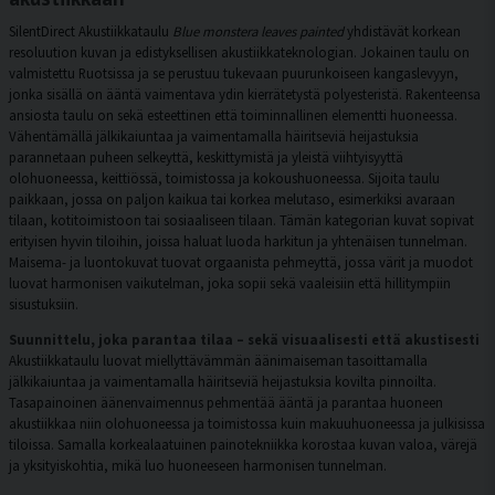
SilentDirect Akustiikkataulu
Blue monstera leaves painted
yhdistävät korkean
resoluution kuvan ja edistyksellisen akustiikkateknologian. Jokainen taulu on
valmistettu Ruotsissa ja se perustuu tukevaan puurunkoiseen kangaslevyyn,
jonka sisällä on ääntä vaimentava ydin kierrätetystä polyesteristä. Rakenteensa
ansiosta taulu on sekä esteettinen että toiminnallinen elementti huoneessa.
Vähentämällä jälkikaiuntaa ja vaimentamalla häiritseviä heijastuksia
parannetaan puheen selkeyttä, keskittymistä ja yleistä viihtyisyyttä
olohuoneessa, keittiössä, toimistossa ja kokoushuoneessa. Sijoita taulu
paikkaan, jossa on paljon kaikua tai korkea melutaso, esimerkiksi avaraan
tilaan, kotitoimistoon tai sosiaaliseen tilaan. Tämän kategorian kuvat sopivat
erityisen hyvin tiloihin, joissa haluat luoda harkitun ja yhtenäisen tunnelman.
Maisema- ja luontokuvat tuovat orgaanista pehmeyttä, jossa värit ja muodot
luovat harmonisen vaikutelman, joka sopii sekä vaaleisiin että hillitympiin
sisustuksiin.
Suunnittelu, joka parantaa tilaa – sekä visuaalisesti että akustisesti
Akustiikkataulu luovat miellyttävämmän äänimaiseman tasoittamalla
jälkikaiuntaa ja vaimentamalla häiritseviä heijastuksia kovilta pinnoilta.
Tasapainoinen äänenvaimennus pehmentää ääntä ja parantaa huoneen
akustiikkaa niin olohuoneessa ja toimistossa kuin makuuhuoneessa ja julkisissa
tiloissa. Samalla korkealaatuinen painotekniikka korostaa kuvan valoa, värejä
ja yksityiskohtia, mikä luo huoneeseen harmonisen tunnelman.