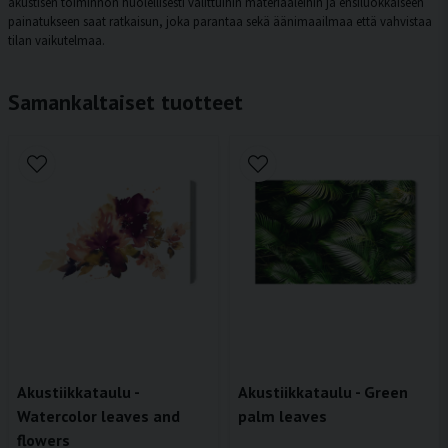
akustisen toiminnon huolellisesti valittuihin materiaaleihin ja ensiluokkaiseen
painatukseen saat ratkaisun, joka parantaa sekä äänimaailmaa että vahvistaa
tilan vaikutelmaa.
Samankaltaiset tuotteet
Akustiikkataulu -
Akustiikkataulu - Green
Watercolor leaves and
palm leaves
flowers