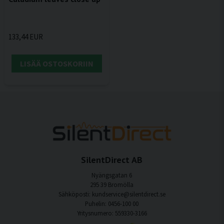
133,44 EUR
LISÄÄ OSTOSKORIIN
SilentDirect AB
Nyängsgatan 6
295 39 Bromölla
Sähköposti: kundservice@silentdirect.se
Puhelin: 0456-100 00
Yritysnumero: 559330-3166