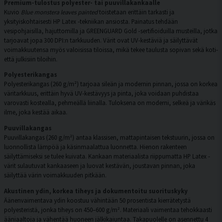
Premium-tulostus polyester- tai puuvillakankaalle
Kuvio
Blue monstera leaves painted
toistetaan erittäin tarkasti ja
yksityiskohtaisesti HP Latex -tekniikan ansiosta. Painatus tehdään
vesipohjaisilla, hajuttomilla ja GREENGUARD Gold -sertifioiduilla musteilla, jotka
tarjoavat jopa 300 DPI:n tarkkuuden. Värit ovat UV-kestäviä ja säilyttävät
voimakkuutensa myös valoisissa tiloissa, mikä tekee taulusta sopivan sekä koti-
että julkisiin tiloihin.
Polyesterikangas
Polyesterikangas (260 g/m²) tarjoaa sileän ja modernin pinnan, jossa on korkea
väritarkkuus, erittäin hyvä UV-kestävyys ja pinta, joka voidaan puhdistaa
varovasti kostealla, pehmeällä liinalla. Tuloksena on moderni, selkeä ja värikäs
ilme, joka kestää aikaa.
Puuvillakangas
Puuvillakangas (260 g/m²) antaa klassisen, mattapintaisen tekstuurin, jossa on
luonnollista lämpöä ja käsinmaalattua luonnetta. Hienon rakenteen
säilyttämiseksi se tulee kuivata. Kankaan materiaalista riippumatta HP Latex -
värit sulautuvat kankaaseen ja luovat kestävän, joustavan pinnan, joka
säilyttää värin voimakkuuden pitkään.
Akustinen ydin, korkea tiheys ja dokumentoitu suorituskyky
Äänenvaimentava ydin koostuu vähintään 50 prosentista kierrätetystä
polyesteristä, jonka tiheys on 450–600 g/m². Materiaali vaimentaa tehokkaasti
ääniaaltoja ja vähentää huoneen jälkikaiuntaa. Takapuolelle on asennettu 4