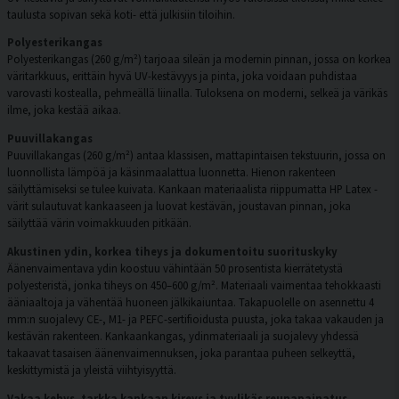
taulusta sopivan sekä koti- että julkisiin tiloihin.
Polyesterikangas
Polyesterikangas (260 g/m²) tarjoaa sileän ja modernin pinnan, jossa on korkea
väritarkkuus, erittäin hyvä UV-kestävyys ja pinta, joka voidaan puhdistaa
varovasti kostealla, pehmeällä liinalla. Tuloksena on moderni, selkeä ja värikäs
ilme, joka kestää aikaa.
Puuvillakangas
Puuvillakangas (260 g/m²) antaa klassisen, mattapintaisen tekstuurin, jossa on
luonnollista lämpöä ja käsinmaalattua luonnetta. Hienon rakenteen
säilyttämiseksi se tulee kuivata. Kankaan materiaalista riippumatta HP Latex -
värit sulautuvat kankaaseen ja luovat kestävän, joustavan pinnan, joka
säilyttää värin voimakkuuden pitkään.
Akustinen ydin, korkea tiheys ja dokumentoitu suorituskyky
Äänenvaimentava ydin koostuu vähintään 50 prosentista kierrätetystä
polyesteristä, jonka tiheys on 450–600 g/m². Materiaali vaimentaa tehokkaasti
ääniaaltoja ja vähentää huoneen jälkikaiuntaa. Takapuolelle on asennettu 4
mm:n suojalevy CE-, M1- ja PEFC-sertifioidusta puusta, joka takaa vakauden ja
kestävän rakenteen. Kankaankangas, ydinmateriaali ja suojalevy yhdessä
takaavat tasaisen äänenvaimennuksen, joka parantaa puheen selkeyttä,
keskittymistä ja yleistä viihtyisyyttä.
Vakaa kehys, tarkka kankaan kireys ja tyylikäs reunapainatus