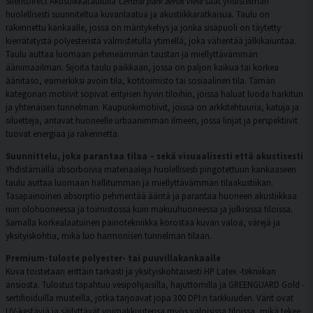
SilentDirect Akustiikkataululla
Central park aerial view
saat yhdistelmän
huolellisesti suunniteltua kuvanlaatua ja akustiikkaratkaisua. Taulu on
rakennettu kankaalle, jossa on mäntykehys ja jonka sisäpuoli on täytetty
kierrätetystä polyesteristä valmistetulla ytimellä, joka vähentää jälkikaiuntaa.
Taulu auttaa luomaan pehmeämmän taustan ja miellyttävämmän
äänimaailman. Sijoita taulu paikkaan, jossa on paljon kaikua tai korkea
äänitaso, esimerkiksi avoin tila, kotitoimisto tai sosiaalinen tila. Tämän
kategorian motiivit sopivat erityisen hyvin tiloihin, joissa haluat luoda harkitun
ja yhtenäisen tunnelman. Kaupunkimotiivit, joissa on arkkitehtuuria, katuja ja
siluetteja, antavat huoneelle urbaanimman ilmeen, jossa linjat ja perspektiivit
tuovat energiaa ja rakennetta.
Suunnittelu, joka parantaa tilaa – sekä visuaalisesti että akustisesti
Yhdistämällä absorboivia materiaaleja huolellisesti pingotettuun kankaaseen
taulu auttaa luomaan hallitumman ja miellyttävämmän tilaakustiikan.
Tasapainoinen absorptio pehmentää ääntä ja parantaa huoneen akustiikkaa
niin olohuoneessa ja toimistossa kuin makuuhuoneessa ja julkisissa tiloissa.
Samalla korkealaatuinen painotekniikka korostaa kuvan valoa, värejä ja
yksityiskohtia, mikä luo harmonisen tunnelman tilaan.
Premium-tuloste polyester- tai puuvillakankaalle
Kuva toistetaan erittäin tarkasti ja yksityiskohtaisesti HP Latex -tekniikan
ansiosta. Tulostus tapahtuu vesipohjaisilla, hajuttomilla ja GREENGUARD Gold -
sertifioiduilla musteilla, jotka tarjoavat jopa 300 DPI:n tarkkuuden. Värit ovat
UV-kestäviä ja säilyttävät voimakkuutensa myös valoisissa tiloissa, mikä tekee