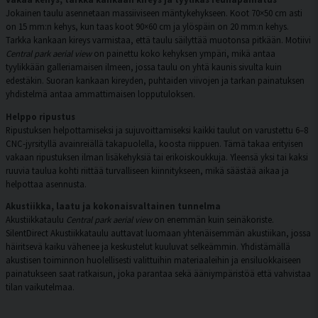
Jokainen taulu asennetaan massiiviseen mäntykehykseen. Koot 70×50 cm asti
on 15 mm:n kehys, kun taas koot 90×60 cm ja ylöspäin on 20 mm:n kehys.
Tarkka kankaan kireys varmistaa, että taulu säilyttää muotonsa pitkään. Motiivi
Central park aerial view
on painettu koko kehyksen ympäri, mikä antaa
tyylikkään galleriamaisen ilmeen, jossa taulu on yhtä kaunis sivulta kuin
edestäkin. Suoran kankaan kireyden, puhtaiden viivojen ja tarkan painatuksen
yhdistelmä antaa ammattimaisen lopputuloksen.
Helppo ripustus
Ripustuksen helpottamiseksi ja sujuvoittamiseksi kaikki taulut on varustettu 6–8
CNC-jyrsityllä avainreiällä takapuolella, koosta riippuen. Tämä takaa erityisen
vakaan ripustuksen ilman lisäkehyksiä tai erikoiskoukkuja. Yleensä yksi tai kaksi
ruuvia taulua kohti riittää turvalliseen kiinnitykseen, mikä säästää aikaa ja
helpottaa asennusta.
Akustiikka, laatu ja kokonaisvaltainen tunnelma
Akustiikkataulu
Central park aerial view
on enemmän kuin seinäkoriste.
SilentDirect Akustiikkataulu auttavat luomaan yhtenäisemmän akustiikan, jossa
häiritsevä kaiku vähenee ja keskustelut kuuluvat selkeämmin. Yhdistämällä
akustisen toiminnon huolellisesti valittuihin materiaaleihin ja ensiluokkaiseen
painatukseen saat ratkaisun, joka parantaa sekä ääniympäristöä että vahvistaa
tilan vaikutelmaa.