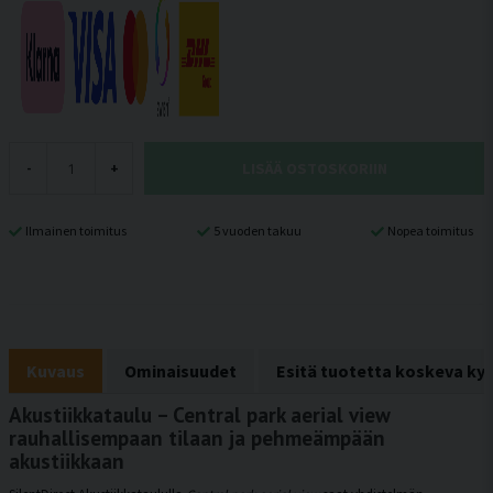
LISÄÄ OSTOSKORIIN
-
+
Ilmainen toimitus
5 vuoden takuu
Nopea toimitus
Kuvaus
Ominaisuudet
Esitä tuotetta koskeva ky
Akustiikkataulu – Central park aerial view
rauhallisempaan tilaan ja pehmeämpään
akustiikkaan