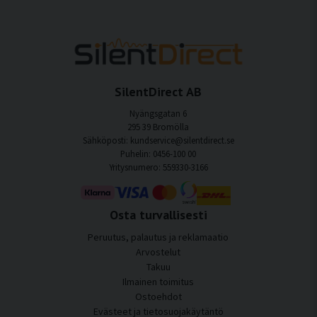
SilentDirect AB
Nyängsgatan 6
295 39 Bromölla
Sähköposti: kundservice@silentdirect.se
Puhelin: 0456-100 00
Yritysnumero: 559330-3166
Osta turvallisesti
Peruutus, palautus ja reklamaatio
Arvostelut
Takuu
Ilmainen toimitus
Ostoehdot
Evästeet ja tietosuojakäytäntö