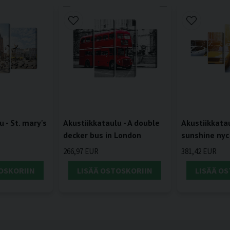
 - St. mary's
Akustiikkataulu - A double
Akustiikkatau
decker bus in London
sunshine nyc
266,97 EUR
381,42 EUR
OSKORIIN
LISÄÄ OSTOSKORIIN
LISÄÄ O