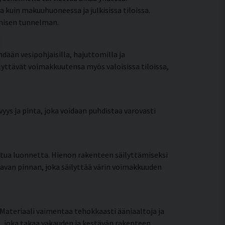
uin makuuhuoneessa ja julkisissa tiloissa.
onisen tunnelman.
hdään vesipohjaisilla, hajuttomilla ja
ilyttävät voimakkuutensa myös valoisissa tiloissa,
yys ja pinta, joka voidaan puhdistaa varovasti
ttua luonnetta. Hienon rakenteen säilyttämiseksi
tavan pinnan, joka säilyttää värin voimakkuuden
Materiaali vaimentaa tehokkaasti ääniaaltoja ja
, joka takaa vakauden ja kestävän rakenteen.