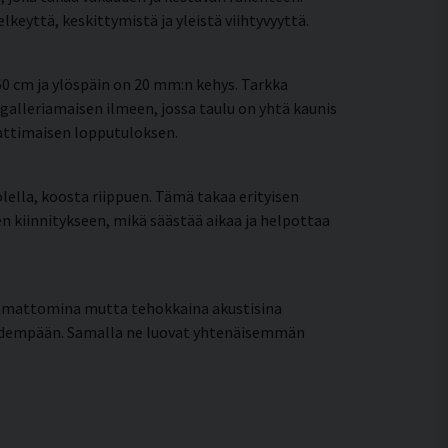
eyttä, keskittymistä ja yleistä viihtyvyyttä.
0 cm ja ylöspäin on 20 mm:n kehys. Tarkka
galleriamaisen ilmeen, jossa taulu on yhtä kaunis
mattimaisen lopputuloksen.
lella, koosta riippuen. Tämä takaa erityisen
een kiinnitykseen, mikä säästää aikaa ja helpottaa
aamattomina mutta tehokkaina akustisina
pidempään. Samalla ne luovat yhtenäisemmän