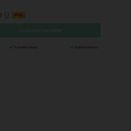
LISÄÄ OSTOSKORIIN
5 vuoden takuu
Nopea toimitus