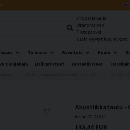
us
Yritysasiakas ja
viranomainen
Tietopankki
Usein kysytyt kysymykset
lisuus
Toimisto
Ravintola
Koulu
St
a tilanjakaja
Lisävarusteet
Tuotenäytteet
Toissijain
Äänenvaimennuslevyt
Kaupungit ja horisontit
Akustiikkataulu - Central park 
Akustiikkataulu - C
Artnr:
CF-21619
133,44 EUR