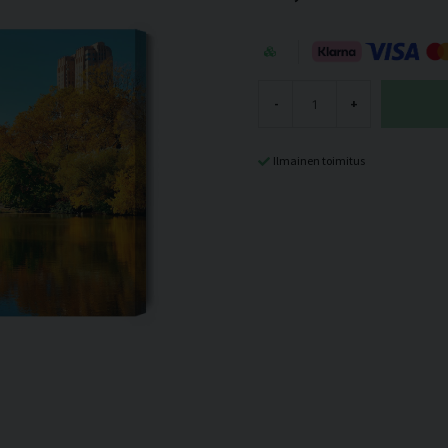
-
+
Ilmainen toimitus