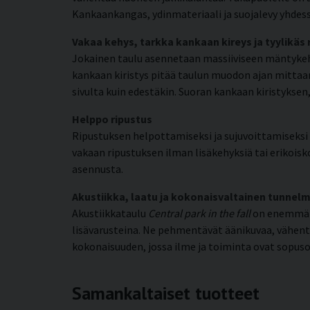
Kankaankangas, ydinmateriaali ja suojalevy yhdess
Vakaa kehys, tarkka kankaan kireys ja tyylikäs
Jokainen taulu asennetaan massiiviseen mäntykehy
kankaan kiristys pitää taulun muodon ajan mittaan
sivulta kuin edestäkin. Suoran kankaan kiristyks
Helppo ripustus
Ripustuksen helpottamiseksi ja sujuvoittamiseksi k
vakaan ripustuksen ilman lisäkehyksiä tai erikoisko
asennusta.
Akustiikka, laatu ja kokonaisvaltainen tunnel
Akustiikkataulu
Central park in the fall
on enemmän 
lisävarusteina. Ne pehmentävät äänikuvaa, vähen
kokonaisuuden, jossa ilme ja toiminta ovat sopus
Samankaltaiset tuotteet