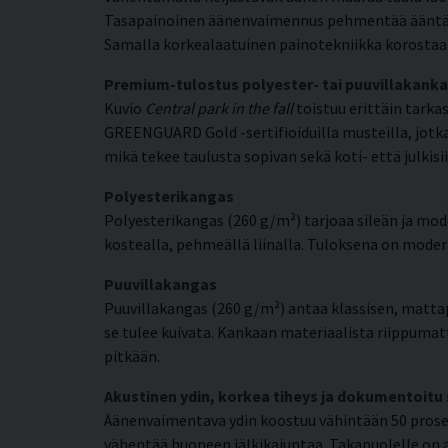
Tasapainoinen äänenvaimennus pehmentää ääntä ja 
Samalla korkealaatuinen painotekniikka korostaa 
Premium-tulostus polyester- tai puuvillakanka
Kuvio
Central park in the fall
toistuu erittäin tarkas
GREENGUARD Gold -sertifioiduilla musteilla, jotka 
mikä tekee taulusta sopivan sekä koti- että julkisii
Polyesterikangas
Polyesterikangas (260 g/m²) tarjoaa sileän ja mode
kostealla, pehmeällä liinalla. Tuloksena on moderni
Puuvillakangas
Puuvillakangas (260 g/m²) antaa klassisen, matta
se tulee kuivata. Kankaan materiaalista riippumat
pitkään.
Akustinen ydin, korkea tiheys ja dokumentoitu
Äänenvaimentava ydin koostuu vähintään 50 prosent
vähentää huoneen jälkikaiuntaa. Takapuolelle on a