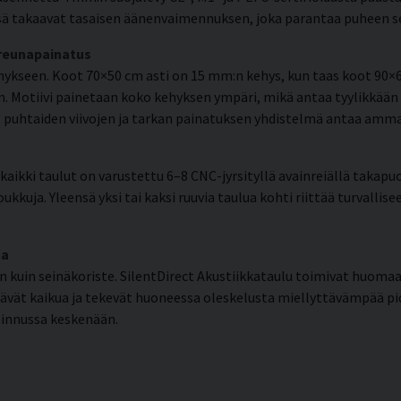
ä takaavat tasaisen äänenvaimennuksen, joka parantaa puheen selk
 reunapainatus
kseen. Koot 70×50 cm asti on 15 mm:n kehys, kun taas koot 90×6
. Motiivi painetaan koko kehyksen ympäri, mikä antaa tyylikkään 
en, puhtaiden viivojen ja tarkan painatuksen yhdistelmä antaa am
aikki taulut on varustettu 6–8 CNC-jyrsityllä avainreiällä takapuo
ukkuja. Yleensä yksi tai kaksi ruuvia taulua kohti riittää turvallis
ma
kuin seinäkoriste. SilentDirect Akustiikkataulu toimivat huom
tävät kaikua ja tekevät huoneessa oleskelusta miellyttävämpää 
oinnussa keskenään.