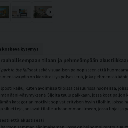
ta koskeva kysymys
ll rauhallisempaan tilaan ja pehmeämpään akustiikkaa
 park in the fall
saat sekä visuaalisen painopisteen että huomaama
aimentava ydin on kierrätettyä polyesteriä, joka pehmentää ään
elposti kaiku, kuten avoimissa tiloissa tai suurissa huoneissa, jois
n ääni-väsymyksenä. Sijoita taulu paikkaan, jossa koet paljon ka
. Tämän kategorian motiivit sopivat erityisen hyvin tiloihin, joiss
ja siluetteja, antavat tilalle urbaanimman ilmeen, jossa linjat ja 
sesti että akustisesti
 harmonisemman äänimaiseman, jossa on helpompi rentoutua, työs