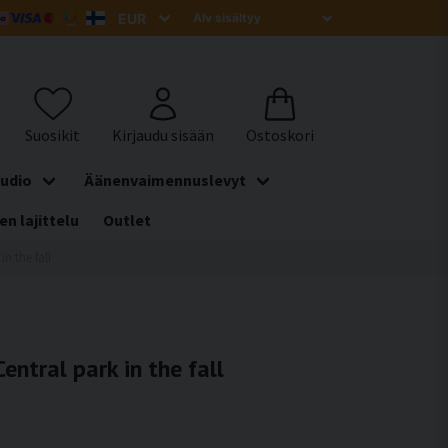
udio
Äänenvaimennuslevyt
en lajittelu
Outlet
in the fall
entral park in the fall