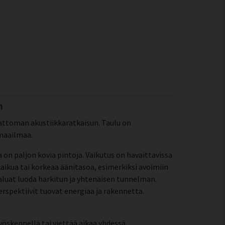
n
ttoman akustiikkaratkaisun. Taulu on
imaailmaa.
sa on paljon kovia pintoja. Vaikutus on havaittavissa
ikua tai korkeaa äänitasoa, esimerkiksi avoimiin
a haluat luoda harkitun ja yhtenäisen tunnelman.
perspektiivit tuovat energiaa ja rakennetta.
kennellä tai viettää aikaa yhdessä.