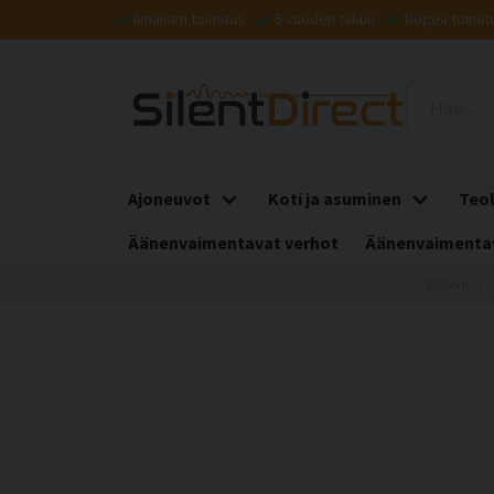
Ilmainen toimitus
5 vuoden takuu
Nopea toimit
Ajoneuvot
Koti ja asuminen
Teol
Äänenvaimentavat verhot
Äänenvaimentav
Etusivu