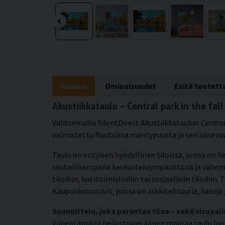
Kuvaus
Ominaisuudet
Esitä tuotet
Akustiikkataulu – Central park in the fa
Valitsemalla SilentDirect Akustiikkataulun
Central
valmistettu Ruotsissa mäntypuusta ja sen äänenv
Taulu on erityisen hyödyllinen tiloissa, joissa on h
rauhallisempana keskusteluympäristönä ja vähemmä
tiloihin, kotitoimistoihin tai sosiaalisiin tiloihin
Kaupunkimotiivit, joissa on arkkitehtuuria, katuja 
Suunnittelu, joka parantaa tilaa – sekä visuaali
Vähentämällä heijastuvan äänen määrää taulu luo