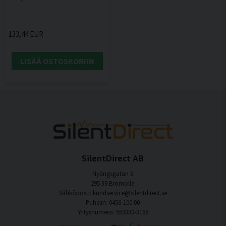
133,44 EUR
LISÄÄ OSTOSKORIIN
SilentDirect AB
Nyängsgatan 6
295 39 Bromölla
Sähköposti: kundservice@silentdirect.se
Puhelin: 0456-100 00
Yritysnumero: 559330-3166