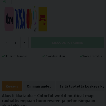
LISÄÄ OSTOSKORIIN
-
+
Ilmainen toimitus
5 vuoden takuu
Nopea toimitus
Kuvaus
Ominaisuudet
Esitä tuotetta koskeva ky
Akustiikkataulu – Colorful world political map
rauhallisempaan huoneeseen ja pehmeämpään
akustiikkaan