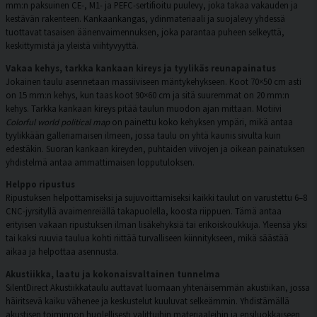
mm:n paksuinen CE-, M1- ja PEFC-sertifioitu puulevy, joka takaa vakauden ja
kestävän rakenteen. Kankaankangas, ydinmateriaali ja suojalevy yhdessä
tuottavat tasaisen äänenvaimennuksen, joka parantaa puheen selkeyttä,
keskittymistä ja yleistä viihtyvyyttä.
Vakaa kehys, tarkka kankaan kireys ja tyylikäs reunapainatus
Jokainen taulu asennetaan massiiviseen mäntykehykseen. Koot 70×50 cm asti
on 15 mm:n kehys, kun taas koot 90×60 cm ja sitä suuremmat on 20 mm:n
kehys. Tarkka kankaan kireys pitää taulun muodon ajan mittaan. Motiivi
Colorful world political map
on painettu koko kehyksen ympäri, mikä antaa
tyylikkään galleriamaisen ilmeen, jossa taulu on yhtä kaunis sivulta kuin
edestäkin. Suoran kankaan kireyden, puhtaiden viivojen ja oikean painatuksen
yhdistelmä antaa ammattimaisen lopputuloksen.
Helppo ripustus
Ripustuksen helpottamiseksi ja sujuvoittamiseksi kaikki taulut on varustettu 6–8
CNC-jyrsityllä avaimenreiällä takapuolella, koosta riippuen. Tämä antaa
erityisen vakaan ripustuksen ilman lisäkehyksiä tai erikoiskoukkuja. Yleensä yksi
tai kaksi ruuvia taulua kohti riittää turvalliseen kiinnitykseen, mikä säästää
aikaa ja helpottaa asennusta.
Akustiikka, laatu ja kokonaisvaltainen tunnelma
SilentDirect Akustiikkataulu auttavat luomaan yhtenäisemmän akustiikan, jossa
häiritsevä kaiku vähenee ja keskustelut kuuluvat selkeämmin. Yhdistämällä
akustisen toiminnon huolellisesti valittuihin materiaaleihin ja ensiluokkaiseen