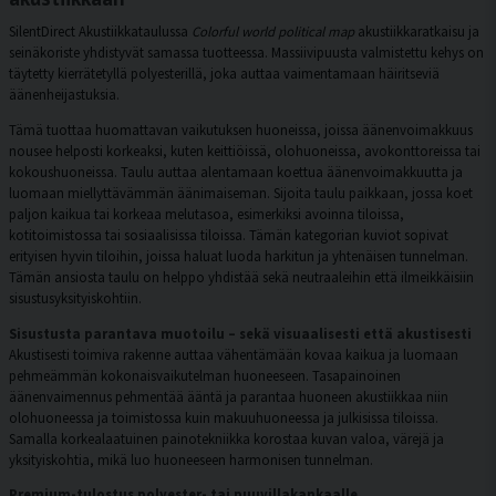
SilentDirect Akustiikkataulussa
Colorful world political map
akustiikkaratkaisu ja
seinäkoriste yhdistyvät samassa tuotteessa. Massiivipuusta valmistettu kehys on
täytetty kierrätetyllä polyesterillä, joka auttaa vaimentamaan häiritseviä
äänenheijastuksia.
Tämä tuottaa huomattavan vaikutuksen huoneissa, joissa äänenvoimakkuus
nousee helposti korkeaksi, kuten keittiöissä, olohuoneissa, avokonttoreissa tai
kokoushuoneissa. Taulu auttaa alentamaan koettua äänenvoimakkuutta ja
luomaan miellyttävämmän äänimaiseman. Sijoita taulu paikkaan, jossa koet
paljon kaikua tai korkeaa melutasoa, esimerkiksi avoinna tiloissa,
kotitoimistossa tai sosiaalisissa tiloissa. Tämän kategorian kuviot sopivat
erityisen hyvin tiloihin, joissa haluat luoda harkitun ja yhtenäisen tunnelman.
Tämän ansiosta taulu on helppo yhdistää sekä neutraaleihin että ilmeikkäisiin
sisustusyksityiskohtiin.
Sisustusta parantava muotoilu – sekä visuaalisesti että akustisesti
Akustisesti toimiva rakenne auttaa vähentämään kovaa kaikua ja luomaan
pehmeämmän kokonaisvaikutelman huoneeseen. Tasapainoinen
äänenvaimennus pehmentää ääntä ja parantaa huoneen akustiikkaa niin
olohuoneessa ja toimistossa kuin makuuhuoneessa ja julkisissa tiloissa.
Samalla korkealaatuinen painotekniikka korostaa kuvan valoa, värejä ja
yksityiskohtia, mikä luo huoneeseen harmonisen tunnelman.
Premium-tulostus polyester- tai puuvillakankaalle