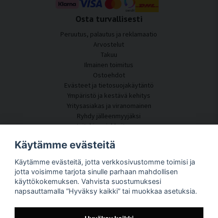
Osta turvallisesti
Peruutus, palautus ja reklamaatio
Arvostelut
Takuu
Ilmainen toimitus
Ostoehdot
Evästeet ja tietosuojakäytäntö
Ympäristö ja kestävä kehitys
Yritysasiakas ja viranomainen
Ryhdy jälleenmyyjäksi
Joitakin asiakkaitamme
Asiakaspalvelu
Käytämme evästeitä
Ota yhteyttä
Käytämme evästeitä, jotta verkkosivustomme toimisi ja
Akustiikkakonsultointi
jotta voisimme tarjota sinulle parhaan mahdollisen
Asennus
käyttökokemuksen. Vahvista suostumuksesi
Kysymyksiä ja vastauksia
napsauttamalla ”Hyväksy kaikki” tai muokkaa asetuksia.
Tietoportaali
Toimitusaika
Seuraa pakettiasi täältä