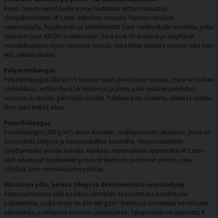
Kuvio
Colorful world political map
toistetaan erittäin tarkasti ja
yksityiskohtaisesti HP Latex -tekniikan ansiosta. Painatus tehdään
vesipohjaisilla, hajuttomilla ja GREENGUARD Gold -sertifioiduilla musteilla, jotka
tarjoavat jopa 300 DPI:n tarkkuuden. Värit ovat UV-kestäviä ja säilyttävät
voimakkuutensa myös valoisissa tiloissa, mikä tekee taulusta sopivan sekä koti-
että julkisiin tiloihin.
Polyesterikangas
Polyesterikangas (260 g/m²) tarjoaa sileän ja modernin pinnan, jossa on korkea
väritarkkuus, erittäin hyvä UV-kestävyys ja pinta, joka voidaan puhdistaa
varovasti kostealla, pehmeällä liinalla. Tuloksena on moderni, selkeä ja värikäs
ilme, joka kestää aikaa.
Puuvillakangas
Puuvillakangas (260 g/m²) antaa klassisen, mattapintaisen tekstuurin, jossa on
luonnollista lämpöä ja käsinmaalattua luonnetta. Hienon rakenteen
säilyttämiseksi se tulee kuivata. Kankaan materiaalista riippumatta HP Latex -
värit sulautuvat kankaaseen ja luovat kestävän, joustavan pinnan, joka
säilyttää värin voimakkuuden pitkään.
Akustinen ydin, korkea tiheys ja dokumentoitu suorituskyky
Äänenvaimentava ydin koostuu vähintään 50 prosentista kierrätetystä
polyesteristä, jonka tiheys on 450–600 g/m². Materiaali vaimentaa tehokkaasti
ääniaaltoja ja vähentää huoneen jälkikaiuntaa. Takapuolelle on asennettu 4