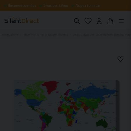
Ilmainen toimitus
5 vuoden takuu
Nopea toimitus
aimennuslevyt
Maailmankartat ja kaupunkikartat
Akustiikkataulu - Colorful world political map