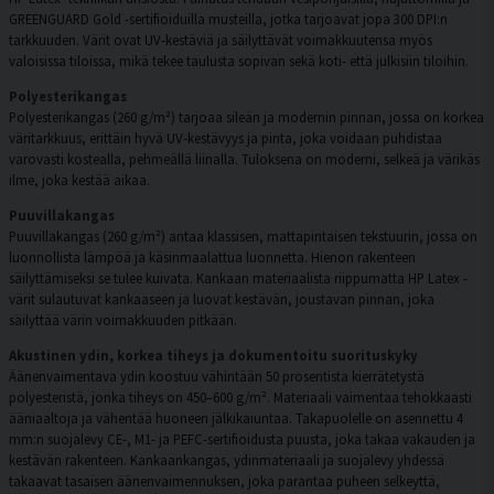
GREENGUARD Gold -sertifioiduilla musteilla, jotka tarjoavat jopa 300 DPI:n
tarkkuuden. Värit ovat UV-kestäviä ja säilyttävät voimakkuutensa myös
valoisissa tiloissa, mikä tekee taulusta sopivan sekä koti- että julkisiin tiloihin.
Polyesterikangas
Polyesterikangas (260 g/m²) tarjoaa sileän ja modernin pinnan, jossa on korkea
väritarkkuus, erittäin hyvä UV-kestävyys ja pinta, joka voidaan puhdistaa
varovasti kostealla, pehmeällä liinalla. Tuloksena on moderni, selkeä ja värikäs
ilme, joka kestää aikaa.
Puuvillakangas
Puuvillakangas (260 g/m²) antaa klassisen, mattapintaisen tekstuurin, jossa on
luonnollista lämpöä ja käsinmaalattua luonnetta. Hienon rakenteen
säilyttämiseksi se tulee kuivata. Kankaan materiaalista riippumatta HP Latex -
värit sulautuvat kankaaseen ja luovat kestävän, joustavan pinnan, joka
säilyttää värin voimakkuuden pitkään.
Akustinen ydin, korkea tiheys ja dokumentoitu suorituskyky
Äänenvaimentava ydin koostuu vähintään 50 prosentista kierrätetystä
polyesteristä, jonka tiheys on 450–600 g/m². Materiaali vaimentaa tehokkaasti
ääniaaltoja ja vähentää huoneen jälkikaiuntaa. Takapuolelle on asennettu 4
mm:n suojalevy CE-, M1- ja PEFC-sertifioidusta puusta, joka takaa vakauden ja
kestävän rakenteen. Kankaankangas, ydinmateriaali ja suojalevy yhdessä
takaavat tasaisen äänenvaimennuksen, joka parantaa puheen selkeyttä,