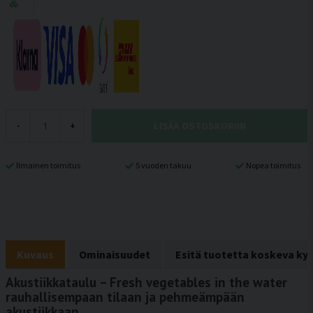
LISÄÄ OSTOSKORIIN
-
+
Ilmainen toimitus
5 vuoden takuu
Nopea toimitus
Kuvaus
Ominaisuudet
Esitä tuotetta koskeva ky
Akustiikkataulu – Fresh vegetables in the water
rauhallisempaan tilaan ja pehmeämpään
akustiikkaan