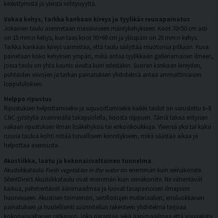
keskittymistä ja yleistä viihtyisyyttä.
Vakaa kehys, tarkka kankaan kireys ja tyylikäs reunapainatus
Jokainen taulu asennetaan massiiviseen mäntykehykseen. Koot 70×50 cm asti
on 15 mm:n kehys, kun taas koot 90×60 cm ja ylöspäin on 20 mm:n kehys.
Tarkka kankaan kireys varmistaa, että taulu säilyttää muotonsa pitkään. Kuva
painetaan koko kehyksen ympäri, mikä antaa tyylikkään galleriamaisen ilmeen,
jossa taulu on yhtä kaunis sivulta kuin edestäkin. Suoran kankaan kireyden,
puhtaiden viivojen ja tarkan painatuksen yhdistelmä antaa ammattimaisen
lopputuloksen.
Helppo ripustus
Ripustuksen helpottamiseksi ja sujuvoittamiseksi kaikki taulut on varustettu 6–8
CNC-jyrsityllä avainreiällä takapuolella, koosta riippuen. Tämä takaa erityisen
vakaan ripustuksen ilman lisäkehyksiä tai erikoiskoukkuja. Yleensä yksi tai kaksi
ruuvia taulua kohti riittää turvalliseen kiinnitykseen, mikä säästää aikaa ja
helpottaa asennusta.
Akustiikka, laatu ja kokonaisvaltainen tunnelma
Akustiikkataulu
Fresh vegetables in the water
on enemmän kuin seinäkoriste.
SilentDirect Akustiikkataulu ovat enemmän kuin seinäkoriste. Ne vähentävät
kaikua, pehmentävät äänimaailmaa ja luovat tasapainoisen ilmapiirin
huoneeseen. Akustisen toiminnon, sertifioitujen materiaalien, ensiluokkaisen
painatuksen ja huolellisesti suunnitellun rakenteen yhdistelmä tarjoaa
kokonaisvaltaisen ratkaisun, joka parantaa sekä äänimaailmaa että visuaalista