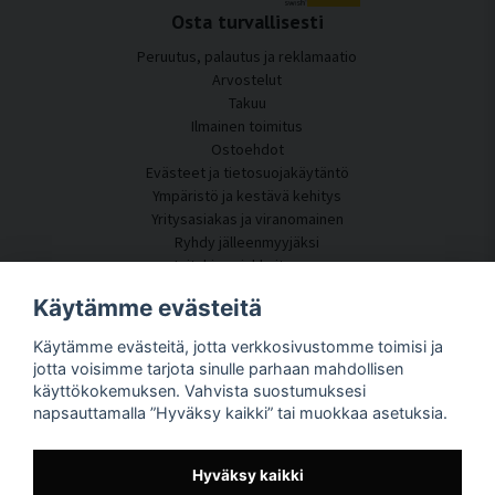
Osta turvallisesti
Peruutus, palautus ja reklamaatio
Arvostelut
Takuu
Ilmainen toimitus
Ostoehdot
Evästeet ja tietosuojakäytäntö
Ympäristö ja kestävä kehitys
Yritysasiakas ja viranomainen
Ryhdy jälleenmyyjäksi
Joitakin asiakkaitamme
Asiakaspalvelu
Käytämme evästeitä
Ota yhteyttä
Käytämme evästeitä, jotta verkkosivustomme toimisi ja
Akustiikkakonsultointi
jotta voisimme tarjota sinulle parhaan mahdollisen
Asennus
käyttökokemuksen. Vahvista suostumuksesi
Kysymyksiä ja vastauksia
napsauttamalla ”Hyväksy kaikki” tai muokkaa asetuksia.
Tietoportaali
Toimitusaika
Seuraa pakettiasi täältä
Hyväksy kaikki
Tietoja SilentDirectistä