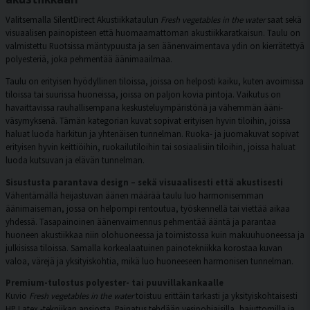
Valitsemalla SilentDirect Akustiikkataulun
Fresh vegetables in the water
saat sekä
visuaalisen painopisteen että huomaamattoman akustiikkaratkaisun. Taulu on
valmistettu Ruotsissa mäntypuusta ja sen äänenvaimentava ydin on kierrätettyä
polyesteriä, joka pehmentää äänimaailmaa.
Taulu on erityisen hyödyllinen tiloissa, joissa on helposti kaiku, kuten avoimissa
tiloissa tai suurissa huoneissa, joissa on paljon kovia pintoja. Vaikutus on
havaittavissa rauhallisempana keskusteluympäristönä ja vähemmän ääni-
väsymyksenä. Tämän kategorian kuvat sopivat erityisen hyvin tiloihin, joissa
haluat luoda harkitun ja yhtenäisen tunnelman. Ruoka- ja juomakuvat sopivat
erityisen hyvin keittiöihin, ruokailutiloihin tai sosiaalisiin tiloihin, joissa haluat
luoda kutsuvan ja elävän tunnelman.
Sisustusta parantava design – sekä visuaalisesti että akustisesti
Vähentämällä heijastuvan äänen määrää taulu luo harmonisemman
äänimaiseman, jossa on helpompi rentoutua, työskennellä tai viettää aikaa
yhdessä. Tasapainoinen äänenvaimennus pehmentää ääntä ja parantaa
huoneen akustiikkaa niin olohuoneessa ja toimistossa kuin makuuhuoneessa ja
julkisissa tiloissa. Samalla korkealaatuinen painotekniikka korostaa kuvan
valoa, värejä ja yksityiskohtia, mikä luo huoneeseen harmonisen tunnelman.
Premium-tulostus polyester- tai puuvillakankaalle
Kuvio
Fresh vegetables in the water
toistuu erittäin tarkasti ja yksityiskohtaisesti
HP Latex -tekniikan ansiosta. Painatus tehdään vesipohjaisilla, hajuttomilla ja