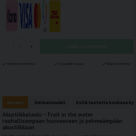
LISÄÄ OSTOSKORIIN
-
+
Ilmainen toimitus
5 vuoden takuu
Nopea toimitus
Kuvaus
Ominaisuudet
Esitä tuotetta koskeva ky
Akustiikkataulu – Fruit in the water
rauhallisempaan huoneeseen ja pehmeämpään
akustiikkaan