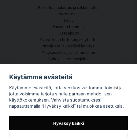
Peruutus, palautus ja reklamaatio
Arvostelut
Takuu
Ilmainen toimitus
Ostoehdot
Evästeet ja tietosuojakäytäntö
Ympäristö ja kestävä kehitys
Yritysasiakas ja viranomainen
Ryhdy jälleenmyyjäksi
Joitakin asiakkaitamme
Asiakaspalvelu
Käytämme evästeitä
Ota yhteyttä
Käytämme evästeitä, jotta verkkosivustomme toimisi ja
Akustiikkakonsultointi
jotta voisimme tarjota sinulle parhaan mahdollisen
Asennus
käyttökokemuksen. Vahvista suostumuksesi
Kysymyksiä ja vastauksia
napsauttamalla ”Hyväksy kaikki” tai muokkaa asetuksia.
Tietoportaali
Toimitusaika
Seuraa pakettiasi täältä
Hyväksy kaikki
Tietoja SilentDirectistä