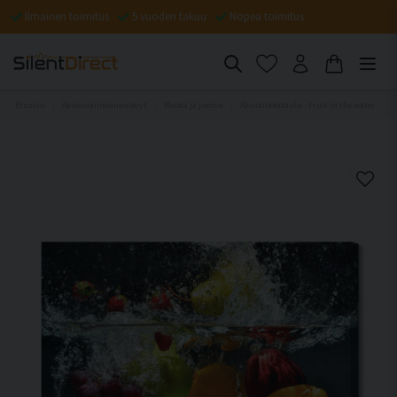
Ilmainen toimitus
5 vuoden takuu
Nopea toimitus
Etusivu
Äänenvaimennuslevyt
Ruoka ja juoma
Akustiikkataulu - Fruit in the water