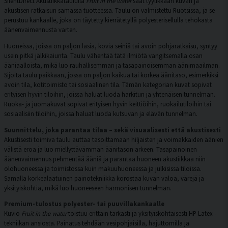
SilentDirect Akustiikkataululla
Fruit in the water
saat tyylikkään kuvan ja
akustisen ratkaisun samassa tuotteessa. Taulu on valmistettu Ruotsissa, ja se
perustuu kankaalle, joka on täytetty kierrätetyllä polyesterisellulla tehokasta
äänenvaimennusta varten.
Huoneissa, joissa on paljon lasia, kovia seiniä tai avoin pohjaratkaisu, syntyy
usein pitkä jälkikaiunta. Taulu vähentää tätä ilmiötä vangitsemalla osan
ääniaalloista, mikä luo rauhallisemman ja tasapainoisemman äänimaailman.
Sijoita taulu paikkaan, jossa on paljon kaikua tai korkea äänitaso, esimerkiksi
avoin tila, kotitoimisto tai sosiaalinen tila. Tämän kategorian kuvat sopivat
erityisen hyvin tiloihin, joissa haluat luoda harkitun ja yhtenäisen tunnelman.
Ruoka- ja juomakuvat sopivat erityisen hyvin keittiöihin, ruokailutiloihin tai
sosiaalisiin tiloihin, joissa haluat luoda kutsuvan ja elävän tunnelman.
Suunnittelu, joka parantaa tilaa – sekä visuaalisesti että akustisesti
Akustisesti toimiva taulu auttaa tasoittamaan hiljaisten ja voimakkaiden äänien
välistä eroa ja luo miellyttävämmän äänitason arkeen. Tasapainoinen
äänenvaimennus pehmentää ääniä ja parantaa huoneen akustiikkaa niin
olohuoneessa ja toimistossa kuin makuuhuoneessa ja julkisissa tiloissa.
Samalla korkealaatuinen painotekniikka korostaa kuvan valoa, värejä ja
yksityiskohtia, mikä luo huoneeseen harmonisen tunnelman.
Premium-tulostus polyester- tai puuvillakankaalle
Kuvio
Fruit in the water
toistuu erittäin tarkasti ja yksityiskohtaisesti HP Latex -
tekniikan ansiosta. Painatus tehdään vesipohjaisilla, hajuttomilla ja