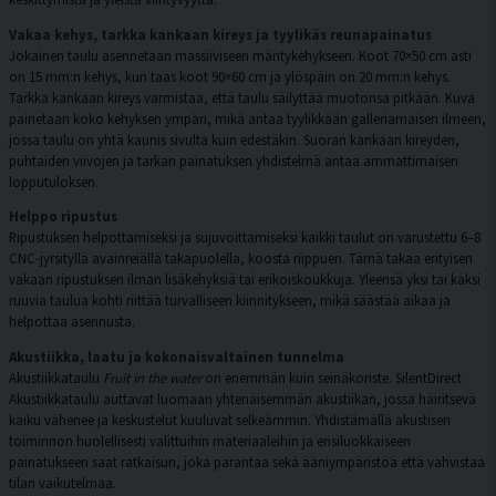
Vakaa kehys, tarkka kankaan kireys ja tyylikäs reunapainatus
Jokainen taulu asennetaan massiiviseen mäntykehykseen. Koot 70×50 cm asti
on 15 mm:n kehys, kun taas koot 90×60 cm ja ylöspäin on 20 mm:n kehys.
Tarkka kankaan kireys varmistaa, että taulu säilyttää muotonsa pitkään. Kuva
painetaan koko kehyksen ympäri, mikä antaa tyylikkään galleriamaisen ilmeen,
jossa taulu on yhtä kaunis sivulta kuin edestäkin. Suoran kankaan kireyden,
puhtaiden viivojen ja tarkan painatuksen yhdistelmä antaa ammattimaisen
lopputuloksen.
Helppo ripustus
Ripustuksen helpottamiseksi ja sujuvoittamiseksi kaikki taulut on varustettu 6–8
CNC-jyrsityllä avainreiällä takapuolella, koosta riippuen. Tämä takaa erityisen
vakaan ripustuksen ilman lisäkehyksiä tai erikoiskoukkuja. Yleensä yksi tai kaksi
ruuvia taulua kohti riittää turvalliseen kiinnitykseen, mikä säästää aikaa ja
helpottaa asennusta.
Akustiikka, laatu ja kokonaisvaltainen tunnelma
Akustiikkataulu
Fruit in the water
on enemmän kuin seinäkoriste. SilentDirect
Akustiikkataulu auttavat luomaan yhtenäisemmän akustiikan, jossa häiritsevä
kaiku vähenee ja keskustelut kuuluvat selkeämmin. Yhdistämällä akustisen
toiminnon huolellisesti valittuihin materiaaleihin ja ensiluokkaiseen
painatukseen saat ratkaisun, joka parantaa sekä ääniympäristöä että vahvistaa
tilan vaikutelmaa.