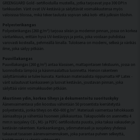
GREENGUARD Gold -sertifioiduilla musteilla, jotka tarjoavat jopa 300 DPI:n
tarkkuuden. Värit ovat UV-kestäviä ja säilyttävät voimakkuutensa myös
valoisissa tiloissa, mikä tekee taulusta sopivan sekä koti- että julkisiin tiloihin.
Polyesterikangas
Polyesterikangas (260 g/m²) tarjoaa sileän ja modernin pinnan, jossa on korkea
väritarkkuus, erittäin hyvä UV-kestävyys ja pinta, joka voidaan puhdistaa
varovasti kostealla, pehmeällä liinalla. Tuloksena on moderni, selkeä ja värikäs
ilme, joka säilyy pitkään.
Puuvillakangas
Puuvillakangas (260 g/m²) antaa klassisen, mattapintaisen tekstuurin, jossa on
luonnollista lämpöä ja käsinmaalattua luonnetta. Hienon rakenteen
säilyttämiseksi se tulee kuivata. Kankaan materiaalista riippumatta HP Latex -
värit sulautuvat kankaaseen ja luovat kestävän, joustavan pinnan, joka
säilyttää värin voimakkuuden pitkään.
Akustinen ydin, korkea tiheys ja dokumentoitu suorituskyky
Äänenvaimentava ydin koostuu vähintään 50 prosentista kierrätetystä
polyesteristä, jonka tiheys on 450–600 g/m². Materiaali vaimentaa tehokkaasti
ääniaaltoja ja vähentää huoneen jälkikaiuntaa. Takapuolelle on asennettu 4
mm:n suojalevy CE-, M1- ja PEFC-sertifioidusta puusta, joka takaa vakauden ja
kestävän rakenteen. Kankaankangas, ydinmateriaali ja suojalevy yhdessä
takaavat tasaisen äänenvaimennuksen, joka parantaa puheen selkeyttä,
keskittymistä ja yleistä viihtyvyyttä.