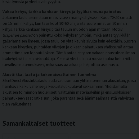
keskittymistä ja yleistä viihtyvyyttä.
Vakaa kehys, tarkka kankaan kireys ja tyylikäs reunapainatus
Jokainen taulu asennetaan massiiviseen mäntykehykseen. Koot 70×50 cm asti
on 15 mm:n kehys, kun taas koot 90×60 cm ja sitä suuremmat on 20 mm:n
kehys. Tarkka kankaan kireys pitää taulun muodon ajan mittaan. Motiivi
Grapefruit painted
on painettu koko kehyksen ympäri, mikä antaa tyylikkään
galleriamaisen ilmeen, jossa taulu on yhtä kaunis sivulta kuin edestäkin. Suoran
kankaan kireyden, puhtaiden viivojen ja oikean painatuksen yhdistelmä antaa
ammattimaisen lopputuloksen. Tämä antaa erityisen vakaan ripustuksen ilman
lisäkehyksiä tai erikoiskoukkuja. Yleensä yksi tai kaksi ruuvia taulua kohti riittää
turvalliseen asennukseen, mikä säästää aikaa ja helpottaa asennusta.
Akustiikka, laatu ja kokonaisvaltainen tunnelma
SilentDirect Akustiikkataulu auttavat luomaan yhtenäisemmän akustiikan, jossa
häiritsevä kaiku vähenee ja keskustelut kuuluvat selkeämmin. Yhdistämällä
akustisen toiminnon huolellisesti valittuihin materiaaleihin ja ensiluokkaiseen
painatukseen saat ratkaisun, joka parantaa sekä äänimaailmaa että vahvistaa
tilan vaikutelmaa.
Samankaltaiset tuotteet