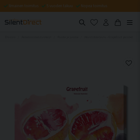
Ilmainen toimitus
5 vuoden takuu
Nopea toimitus
Etusivu
Äänenvaimennuslevyt
Ruoka ja juoma
Akustiikkataulu - Grapefruit painted