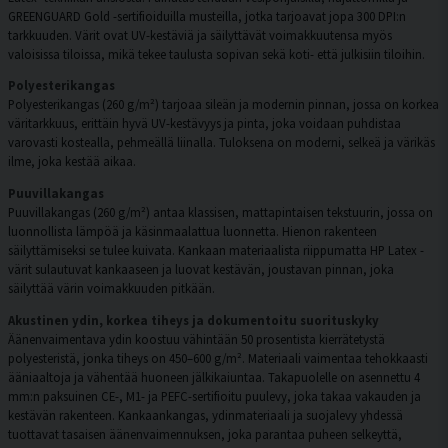
GREENGUARD Gold -sertifioiduilla musteilla, jotka tarjoavat jopa 300 DPI:n
tarkkuuden. Värit ovat UV-kestäviä ja säilyttävät voimakkuutensa myös
valoisissa tiloissa, mikä tekee taulusta sopivan sekä koti- että julkisiin tiloihin.
Polyesterikangas
Polyesterikangas (260 g/m²) tarjoaa sileän ja modernin pinnan, jossa on korkea
väritarkkuus, erittäin hyvä UV-kestävyys ja pinta, joka voidaan puhdistaa
varovasti kostealla, pehmeällä liinalla. Tuloksena on moderni, selkeä ja värikäs
ilme, joka kestää aikaa.
Puuvillakangas
Puuvillakangas (260 g/m²) antaa klassisen, mattapintaisen tekstuurin, jossa on
luonnollista lämpöä ja käsinmaalattua luonnetta. Hienon rakenteen
säilyttämiseksi se tulee kuivata. Kankaan materiaalista riippumatta HP Latex -
värit sulautuvat kankaaseen ja luovat kestävän, joustavan pinnan, joka
säilyttää värin voimakkuuden pitkään.
Akustinen ydin, korkea tiheys ja dokumentoitu suorituskyky
Äänenvaimentava ydin koostuu vähintään 50 prosentista kierrätetystä
polyesteristä, jonka tiheys on 450–600 g/m². Materiaali vaimentaa tehokkaasti
ääniaaltoja ja vähentää huoneen jälkikaiuntaa. Takapuolelle on asennettu 4
mm:n paksuinen CE-, M1- ja PEFC-sertifioitu puulevy, joka takaa vakauden ja
kestävän rakenteen. Kankaankangas, ydinmateriaali ja suojalevy yhdessä
tuottavat tasaisen äänenvaimennuksen, joka parantaa puheen selkeyttä,