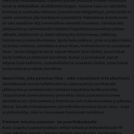
SilentDirect Akustiikkataulu
Grapefruit painted
yhdistävät korkean resoluution
kuvan ja edistyksellisen akustiikkateknologian. Jokainen taulu on valmistettu
Ruotsissa ja se perustuu tukevaan puurunkoiseen kangaslevyyn, jonka sisällä on
ääntä vaimentava ydin kierrätetystä polyesteristä. Rakenteensa ansiosta taulu
on sekä esteettinen että toiminnallinen elementti huoneessa. Vähentämällä
jälkikaiuntaa ja vaimentamalla häiritseviä heijastuksia parannetaan puheen
selkeyttä, keskittymistä ja yleistä viihtyisyyttä olohuoneessa, keittiössä,
toimistossa ja kokoushuoneessa. Sijoita taulu paikkaan, jossa on paljon kaikua
tai korkea melutaso, esimerkiksi avaraan tilaan, kotitoimistoon tai sosiaaliseen
tilaan. Tämän kategorian kuvat sopivat erityisen hyvin tiloihin, joissa haluat
luoda harkitun ja yhtenäisen tunnelman. Ruoka- ja juomakuvat sopivat
erityisen hyvin keittiöihin, ruokailutiloihin tai sosiaalisiin tiloihin, joissa haluat
luoda kutsuvan ja elävän tunnelman.
Suunnittelu, joka parantaa tilaa – sekä visuaalisesti että akustisesti
Akustiikkataulu luovat miellyttävämmän äänimaiseman tasoittamalla
jälkikaiuntaa ja vaimentamalla häiritseviä heijastuksia kovilta pinnoilta.
Tasapainoinen äänenvaimennus pehmentää ääntä ja parantaa huoneen
akustiikkaa niin olohuoneessa ja toimistossa kuin makuuhuoneessa ja julkisissa
tiloissa. Samalla korkealaatuinen painotekniikka korostaa kuvan valoa, värejä
ja yksityiskohtia, mikä luo huoneeseen harmonisen tunnelman.
Premium-tulostus polyester- tai puuvillakankaalle
Kuvio
Grapefruit painted
toistetaan erittäin tarkasti ja yksityiskohtaisesti HP
Latex -tekniikan ansiosta. Painatus tehdään vesipohjaisilla, hajuttomilla ja