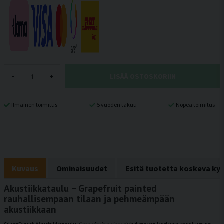
LISÄÄ OSTOSKORIIN
-
+
Ilmainen toimitus
5 vuoden takuu
Nopea toimitus
Kuvaus
Ominaisuudet
Esitä tuotetta koskeva ky
Akustiikkataulu – Grapefruit painted
rauhallisempaan tilaan ja pehmeämpään
akustiikkaan