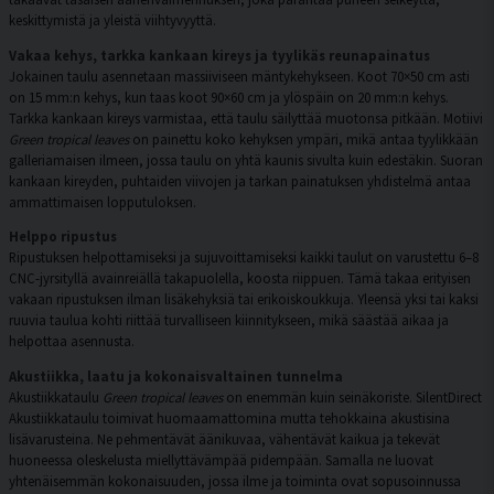
keskittymistä ja yleistä viihtyvyyttä.
Vakaa kehys, tarkka kankaan kireys ja tyylikäs reunapainatus
Jokainen taulu asennetaan massiiviseen mäntykehykseen. Koot 70×50 cm asti
on 15 mm:n kehys, kun taas koot 90×60 cm ja ylöspäin on 20 mm:n kehys.
Tarkka kankaan kireys varmistaa, että taulu säilyttää muotonsa pitkään. Motiivi
Green tropical leaves
on painettu koko kehyksen ympäri, mikä antaa tyylikkään
galleriamaisen ilmeen, jossa taulu on yhtä kaunis sivulta kuin edestäkin. Suoran
kankaan kireyden, puhtaiden viivojen ja tarkan painatuksen yhdistelmä antaa
ammattimaisen lopputuloksen.
Helppo ripustus
Ripustuksen helpottamiseksi ja sujuvoittamiseksi kaikki taulut on varustettu 6–8
CNC-jyrsityllä avainreiällä takapuolella, koosta riippuen. Tämä takaa erityisen
vakaan ripustuksen ilman lisäkehyksiä tai erikoiskoukkuja. Yleensä yksi tai kaksi
ruuvia taulua kohti riittää turvalliseen kiinnitykseen, mikä säästää aikaa ja
helpottaa asennusta.
Akustiikka, laatu ja kokonaisvaltainen tunnelma
Akustiikkataulu
Green tropical leaves
on enemmän kuin seinäkoriste. SilentDirect
Akustiikkataulu toimivat huomaamattomina mutta tehokkaina akustisina
lisävarusteina. Ne pehmentävät äänikuvaa, vähentävät kaikua ja tekevät
huoneessa oleskelusta miellyttävämpää pidempään. Samalla ne luovat
yhtenäisemmän kokonaisuuden, jossa ilme ja toiminta ovat sopusoinnussa