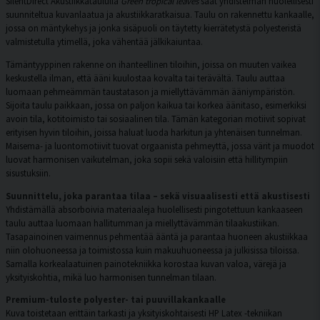
SilentDirect Akustiikkataululla
Green tropical leaves
saat yhdistelmän huolellisesti
suunniteltua kuvanlaatua ja akustiikkaratkaisua. Taulu on rakennettu kankaalle,
jossa on mäntykehys ja jonka sisäpuoli on täytetty kierrätetystä polyesteristä
valmistetulla ytimellä, joka vähentää jälkikaiuntaa.
Tämäntyyppinen rakenne on ihanteellinen tiloihin, joissa on muuten vaikea
keskustella ilman, että ääni kuulostaa kovalta tai terävältä. Taulu auttaa
luomaan pehmeämmän taustatason ja miellyttävämmän ääniympäristön.
Sijoita taulu paikkaan, jossa on paljon kaikua tai korkea äänitaso, esimerkiksi
avoin tila, kotitoimisto tai sosiaalinen tila. Tämän kategorian motiivit sopivat
erityisen hyvin tiloihin, joissa haluat luoda harkitun ja yhtenäisen tunnelman.
Maisema- ja luontomotiivit tuovat orgaanista pehmeyttä, jossa värit ja muodot
luovat harmonisen vaikutelman, joka sopii sekä valoisiin että hillitympiin
sisustuksiin.
Suunnittelu, joka parantaa tilaa – sekä visuaalisesti että akustisesti
Yhdistämällä absorboivia materiaaleja huolellisesti pingotettuun kankaaseen
taulu auttaa luomaan hallitumman ja miellyttävämmän tilaakustiikan.
Tasapainoinen vaimennus pehmentää ääntä ja parantaa huoneen akustiikkaa
niin olohuoneessa ja toimistossa kuin makuuhuoneessa ja julkisissa tiloissa.
Samalla korkealaatuinen painotekniikka korostaa kuvan valoa, värejä ja
yksityiskohtia, mikä luo harmonisen tunnelman tilaan.
Premium-tuloste polyester- tai puuvillakankaalle
Kuva toistetaan erittäin tarkasti ja yksityiskohtaisesti HP Latex -tekniikan