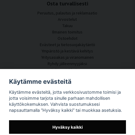
Osta turvallisesti
Peruutus, palautus ja reklamaatio
Arvostelut
Takuu
Ilmainen toimitus
Ostoehdot
Evästeet ja tietosuojakäytäntö
Ympäristö ja kestävä kehitys
Yritysasiakas ja viranomainen
Ryhdy jälleenmyyjäksi
Joitakin asiakkaitamme
Asiakaspalvelu
Käytämme evästeitä
Ota yhteyttä
Käytämme evästeitä, jotta verkkosivustomme toimisi ja
Akustiikkakonsultointi
jotta voisimme tarjota sinulle parhaan mahdollisen
Asennus
käyttökokemuksen. Vahvista suostumuksesi
Kysymyksiä ja vastauksia
napsauttamalla ”Hyväksy kaikki” tai muokkaa asetuksia.
Tietoportaali
Toimitusaika
Seuraa pakettiasi täältä
Hyväksy kaikki
Tietoja SilentDirectistä