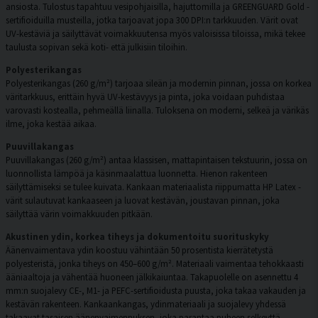
ansiosta. Tulostus tapahtuu vesipohjaisilla, hajuttomilla ja GREENGUARD Gold -
sertifioiduilla musteilla, jotka tarjoavat jopa 300 DPI:n tarkkuuden. Värit ovat
UV-kestäviä ja säilyttävät voimakkuutensa myös valoisissa tiloissa, mikä tekee
taulusta sopivan sekä koti- että julkisiin tiloihin.
Polyesterikangas
Polyesterikangas (260 g/m²) tarjoaa sileän ja modernin pinnan, jossa on korkea
väritarkkuus, erittäin hyvä UV-kestävyys ja pinta, joka voidaan puhdistaa
varovasti kostealla, pehmeällä liinalla. Tuloksena on moderni, selkeä ja värikäs
ilme, joka kestää aikaa.
Puuvillakangas
Puuvillakangas (260 g/m²) antaa klassisen, mattapintaisen tekstuurin, jossa on
luonnollista lämpöä ja käsinmaalattua luonnetta. Hienon rakenteen
säilyttämiseksi se tulee kuivata. Kankaan materiaalista riippumatta HP Latex -
värit sulautuvat kankaaseen ja luovat kestävän, joustavan pinnan, joka
säilyttää värin voimakkuuden pitkään.
Akustinen ydin, korkea tiheys ja dokumentoitu suorituskyky
Äänenvaimentava ydin koostuu vähintään 50 prosentista kierrätetystä
polyesteristä, jonka tiheys on 450–600 g/m². Materiaali vaimentaa tehokkaasti
ääniaaltoja ja vähentää huoneen jälkikaiuntaa. Takapuolelle on asennettu 4
mm:n suojalevy CE-, M1- ja PEFC-sertifioidusta puusta, joka takaa vakauden ja
kestävän rakenteen. Kankaankangas, ydinmateriaali ja suojalevy yhdessä
takaavat tasaisen äänenvaimennuksen, joka parantaa puheen selkeyttä,