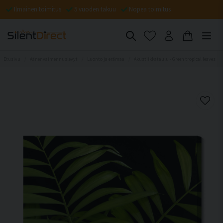
Ilmainen toimitus
5 vuoden takuu
Nopea toimitus
Etusivu
Äänenvaimennuslevyt
Luonto ja erämaa
Akustiikkataulu - Green tropical leaves