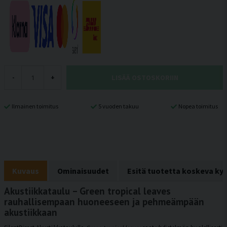
LISÄÄ OSTOSKORIIN
-
+
Ilmainen toimitus
5 vuoden takuu
Nopea toimitus
Kuvaus
Ominaisuudet
Esitä tuotetta koskeva ky
Akustiikkataulu – Green tropical leaves
rauhallisempaan huoneeseen ja pehmeämpään
akustiikkaan