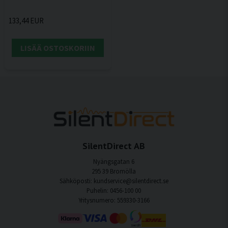
133,44 EUR
LISÄÄ OSTOSKORIIN
SilentDirect AB
Nyängsgatan 6
295 39 Bromölla
Sähköposti: kundservice@silentdirect.se
Puhelin: 0456-100 00
Yritysnumero: 559330-3166