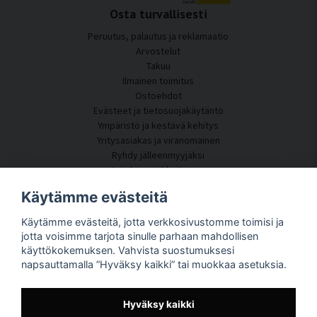
Osta turvallisesti
Peruutus, palautus ja reklamaatio
Arvostelut
Takuu
Ilmainen toimitus
Ostoehdot
Evästeet ja tietosuojakäytäntö
Ympäristö ja kestävä kehitys
Yritysasiakas ja viranomainen
Ryhdy jälleenmyyjäksi
Joitakin asiakkaitamme
Asiakaspalvelu
Käytämme evästeitä
Ota yhteyttä
Käytämme evästeitä, jotta verkkosivustomme toimisi ja
Akustiikkakonsultointi
jotta voisimme tarjota sinulle parhaan mahdollisen
Asennus
käyttökokemuksen. Vahvista suostumuksesi
Kysymyksiä ja vastauksia
napsauttamalla ”Hyväksy kaikki” tai muokkaa asetuksia.
Tietoportaali
Toimitusaika
Seuraa pakettiasi täältä
Hyväksy kaikki
Tietoja SilentDirectistä