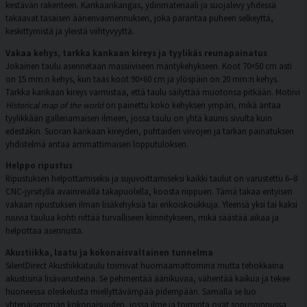
kestävän rakenteen. Kankaankangas, ydinmateriaali ja suojalevy yhdessä
takaavat tasaisen äänenvaimennuksen, joka parantaa puheen selkeyttä,
keskittymistä ja yleistä viihtyvyyttä.
Vakaa kehys, tarkka kankaan kireys ja tyylikäs reunapainatus
Jokainen taulu asennetaan massiiviseen mäntykehykseen. Koot 70×50 cm asti
on 15 mm:n kehys, kun taas koot 90×60 cm ja ylöspäin on 20 mm:n kehys.
Tarkka kankaan kireys varmistaa, että taulu säilyttää muotonsa pitkään. Motiivi
Historical map of the world
on painettu koko kehyksen ympäri, mikä antaa
tyylikkään galleriamaisen ilmeen, jossa taulu on yhtä kaunis sivulta kuin
edestäkin. Suoran kankaan kireyden, puhtaiden viivojen ja tarkan painatuksen
yhdistelmä antaa ammattimaisen lopputuloksen.
Helppo ripustus
Ripustuksen helpottamiseksi ja sujuvoittamiseksi kaikki taulut on varustettu 6–8
CNC-jyrsityllä avainreiällä takapuolella, koosta riippuen. Tämä takaa erityisen
vakaan ripustuksen ilman lisäkehyksiä tai erikoiskoukkuja. Yleensä yksi tai kaksi
ruuvia taulua kohti riittää turvalliseen kiinnitykseen, mikä säästää aikaa ja
helpottaa asennusta.
Akustiikka, laatu ja kokonaisvaltainen tunnelma
SilentDirect Akustiikkataulu toimivat huomaamattomina mutta tehokkaina
akustisina lisävarusteina. Se pehmentää äänikuvaa, vähentää kaikua ja tekee
huoneessa oleskelusta miellyttävämpää pidempään. Samalla se luo
yhtenäisemmän kokonaisuuden, jossa ilme ja toiminta ovat sopusoinnussa