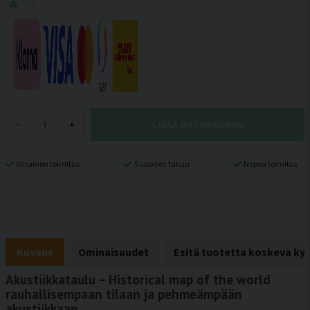
LISÄÄ OSTOSKORIIN
-
+
Ilmainen toimitus
5 vuoden takuu
Nopea toimitus
Kuvaus
Ominaisuudet
Esitä tuotetta koskeva ky
Akustiikkataulu – Historical map of the world
rauhallisempaan tilaan ja pehmeämpään
akustiikkaan