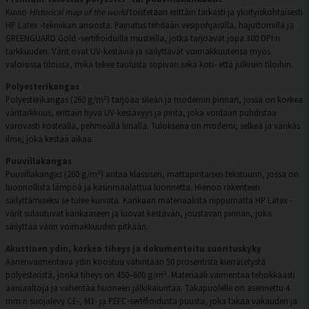
Kuvio
Historical map of the world
toistetaan erittäin tarkasti ja yksityiskohtaisesti
HP Latex -tekniikan ansiosta. Painatus tehdään vesipohjaisilla, hajuttomilla ja
GREENGUARD Gold -sertifioiduilla musteilla, jotka tarjoavat jopa 300 DPI:n
tarkkuuden. Värit ovat UV-kestäviä ja säilyttävät voimakkuutensa myös
valoisissa tiloissa, mikä tekee taulusta sopivan sekä koti- että julkisiin tiloihin.
Polyesterikangas
Polyesterikangas (260 g/m²) tarjoaa sileän ja modernin pinnan, jossa on korkea
väritarkkuus, erittäin hyvä UV-kestävyys ja pinta, joka voidaan puhdistaa
varovasti kostealla, pehmeällä liinalla. Tuloksena on moderni, selkeä ja värikäs
ilme, joka kestää aikaa.
Puuvillakangas
Puuvillakangas (260 g/m²) antaa klassisen, mattapintaisen tekstuurin, jossa on
luonnollista lämpöä ja käsinmaalattua luonnetta. Hienon rakenteen
säilyttämiseksi se tulee kuivata. Kankaan materiaalista riippumatta HP Latex -
värit sulautuvat kankaaseen ja luovat kestävän, joustavan pinnan, joka
säilyttää värin voimakkuuden pitkään.
Akustinen ydin, korkea tiheys ja dokumentoitu suorituskyky
Äänenvaimentava ydin koostuu vähintään 50 prosentista kierrätetystä
polyesteristä, jonka tiheys on 450–600 g/m². Materiaali vaimentaa tehokkaasti
ääniaaltoja ja vähentää huoneen jälkikaiuntaa. Takapuolelle on asennettu 4
mm:n suojalevy CE-, M1- ja PEFC-sertifioidusta puusta, joka takaa vakauden ja