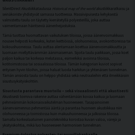
SilentDirect Akustiikkataulussa
Historical map of the world
akustiikkaratkaisu ja
seinäkoriste yhdistyvät samassa tuotteessa. Massiivipuisesta kehyksestä
valmistettu taulu on täytetty kierrätetyllä polyesterillä, joka auttaa
vaimentamaan häiritseviä äänenheijastuksia.
Tämä tuottaa huomattavan vaikutuksen tiloissa, joissa äänenvoimakkuus
nousee helposti korkeaksi, kuten keittiöissä, olohuoneissa, avokonttoreissa tai
kokoushuoneissa. Taulu auttaa alentamaan koettua äänenvoimakkuutta ja
luomaan miellyttävämmän äänimaiseman. Sijoita taulu paikkaan, jossa koet
paljon kaikua tai korkeaa melutasoa, esimerkiksi avoinna tiloissa,
kotitoimistossa tai sosiaalisissa tiloissa. Tämän kategorian kuviot sopivat
erityisen hyvin tiloihin, joissa haluat luoda harkitun ja yhtenäisen tunnelman.
Tämän ansiosta taulu on helppo yhdistää sekä neutraaleihin että ilmeikkäisiin
sisustusyksityiskohtiin.
Sisustusta parantava muotoilu – sekä visuaalisesti että akustisesti
Akustisesti toimiva rakenne auttaa vähentämään kovaa kaikua ja luomaan
pehmeämmän kokonaisvaikutelman huoneeseen. Tasapainoinen
äänenvaimennus pehmentää ääntä ja parantaa huoneen akustiikkaa niin
olohuoneessa ja toimistossa kuin makuuhuoneessa ja julkisissa tiloissa.
Samalla korkealaatuinen painotekniikka korostaa kuvan valoa, värejä ja
yksityiskohtia, mikä luo huoneeseen harmonisen tunnelman.
Premium-tulostus polyester- tai puuvillakankaalle