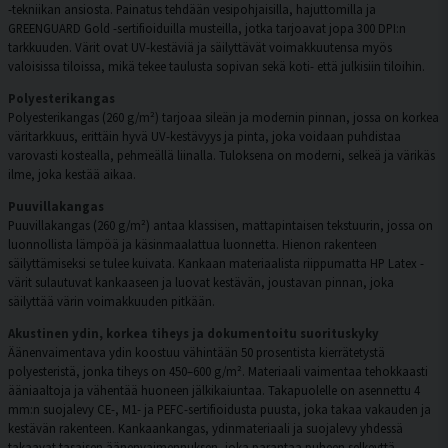
-tekniikan ansiosta. Painatus tehdään vesipohjaisilla, hajuttomilla ja
GREENGUARD Gold -sertifioiduilla musteilla, jotka tarjoavat jopa 300 DPI:n
tarkkuuden. Värit ovat UV-kestäviä ja säilyttävät voimakkuutensa myös
valoisissa tiloissa, mikä tekee taulusta sopivan sekä koti- että julkisiin tiloihin.
Polyesterikangas
Polyesterikangas (260 g/m²) tarjoaa sileän ja modernin pinnan, jossa on korkea
väritarkkuus, erittäin hyvä UV-kestävyys ja pinta, joka voidaan puhdistaa
varovasti kostealla, pehmeällä liinalla. Tuloksena on moderni, selkeä ja värikäs
ilme, joka kestää aikaa.
Puuvillakangas
Puuvillakangas (260 g/m²) antaa klassisen, mattapintaisen tekstuurin, jossa on
luonnollista lämpöä ja käsinmaalattua luonnetta. Hienon rakenteen
säilyttämiseksi se tulee kuivata. Kankaan materiaalista riippumatta HP Latex -
värit sulautuvat kankaaseen ja luovat kestävän, joustavan pinnan, joka
säilyttää värin voimakkuuden pitkään.
Akustinen ydin, korkea tiheys ja dokumentoitu suorituskyky
Äänenvaimentava ydin koostuu vähintään 50 prosentista kierrätetystä
polyesteristä, jonka tiheys on 450–600 g/m². Materiaali vaimentaa tehokkaasti
ääniaaltoja ja vähentää huoneen jälkikaiuntaa. Takapuolelle on asennettu 4
mm:n suojalevy CE-, M1- ja PEFC-sertifioidusta puusta, joka takaa vakauden ja
kestävän rakenteen. Kankaankangas, ydinmateriaali ja suojalevy yhdessä
takaavat tasaisen äänenvaimennuksen, joka parantaa puheen selkeyttä,