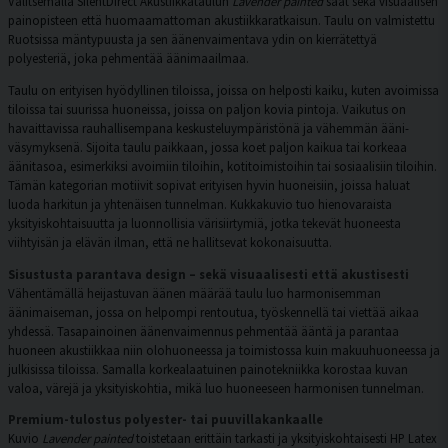
Valitsemalla SilentDirect Akustiikkataulun
Lavender painted
saat sekä visuaalisen
painopisteen että huomaamattoman akustiikkaratkaisun. Taulu on valmistettu
Ruotsissa mäntypuusta ja sen äänenvaimentava ydin on kierrätettyä
polyesteriä, joka pehmentää äänimaailmaa.
Taulu on erityisen hyödyllinen tiloissa, joissa on helposti kaiku, kuten avoimissa
tiloissa tai suurissa huoneissa, joissa on paljon kovia pintoja. Vaikutus on
havaittavissa rauhallisempana keskusteluympäristönä ja vähemmän ääni-
väsymyksenä. Sijoita taulu paikkaan, jossa koet paljon kaikua tai korkeaa
äänitasoa, esimerkiksi avoimiin tiloihin, kotitoimistoihin tai sosiaalisiin tiloihin.
Tämän kategorian motiivit sopivat erityisen hyvin huoneisiin, joissa haluat
luoda harkitun ja yhtenäisen tunnelman. Kukkakuvio tuo hienovaraista
yksityiskohtaisuutta ja luonnollisia värisiirtymiä, jotka tekevät huoneesta
viihtyisän ja elävän ilman, että ne hallitsevat kokonaisuutta.
Sisustusta parantava design – sekä visuaalisesti että akustisesti
Vähentämällä heijastuvan äänen määrää taulu luo harmonisemman
äänimaiseman, jossa on helpompi rentoutua, työskennellä tai viettää aikaa
yhdessä. Tasapainoinen äänenvaimennus pehmentää ääntä ja parantaa
huoneen akustiikkaa niin olohuoneessa ja toimistossa kuin makuuhuoneessa ja
julkisissa tiloissa. Samalla korkealaatuinen painotekniikka korostaa kuvan
valoa, värejä ja yksityiskohtia, mikä luo huoneeseen harmonisen tunnelman.
Premium-tulostus polyester- tai puuvillakankaalle
Kuvio
Lavender painted
toistetaan erittäin tarkasti ja yksityiskohtaisesti HP Latex