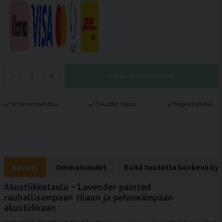
LISÄÄ OSTOSKORIIN
-
+
Ilmainen toimitus
5 vuoden takuu
Nopea toimitus
Kuvaus
Ominaisuudet
Esitä tuotetta koskeva ky
Akustiikkataulu – Lavender painted
rauhallisempaan tilaan ja pehmeämpään
akustiikkaan