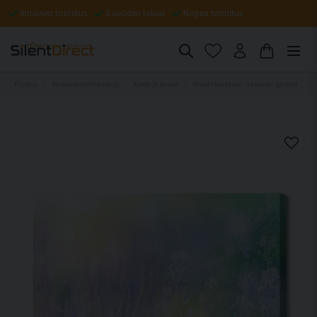
Ilmainen toimitus
5 vuoden takuu
Nopea toimitus
Etusivu
Äänenvaimennuslevyt
Kukat ja kasvit
Akustiikkataulu - Lavender painted