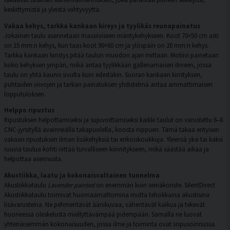
keskittymistä ja yleistä viihtyvyyttä.
Vakaa kehys, tarkka kankaan kireys ja tyylikäs reunapainatus
Jokainen taulu asennetaan massiiviseen mäntykehykseen. Koot 70×50 cm asti
on 15 mm:n kehys, kun taas koot 90×60 cm ja ylöspäin on 20 mm:n kehys.
Tarkka kankaan kiristys pitää taulun muodon ajan mittaan. Motiivi painetaan
koko kehyksen ympäri, mikä antaa tyylikkään galleriamaisen ilmeen, jossa
taulu on yhtä kaunis sivulta kuin edestäkin. Suoran kankaan kiristyksen,
puhtaiden viivojen ja tarkan painatuksen yhdistelmä antaa ammattimaisen
lopputuloksen.
Helppo ripustus
Ripustuksen helpottamiseksi ja sujuvoittamiseksi kaikki taulut on varustettu 6–8
CNC-jyrsityllä avainreiällä takapuolella, koosta riippuen. Tämä takaa erityisen
vakaan ripustuksen ilman lisäkehyksiä tai erikoiskoukkuja. Yleensä yksi tai kaksi
ruuvia taulua kohti riittää turvalliseen kiinnitykseen, mikä säästää aikaa ja
helpottaa asennusta.
Akustiikka, laatu ja kokonaisvaltainen tunnelma
Akustiikkataulu
Lavender painted
on enemmän kuin seinäkoriste. SilentDirect
Akustiikkataulu toimivat huomaamattomina mutta tehokkaina akustisina
lisävarusteina. Ne pehmentävät äänikuvaa, vähentävät kaikua ja tekevät
huoneessa oleskelusta miellyttävämpää pidempään. Samalla ne luovat
yhtenäisemmän kokonaisuuden, jossa ilme ja toiminta ovat sopusoinnussa.