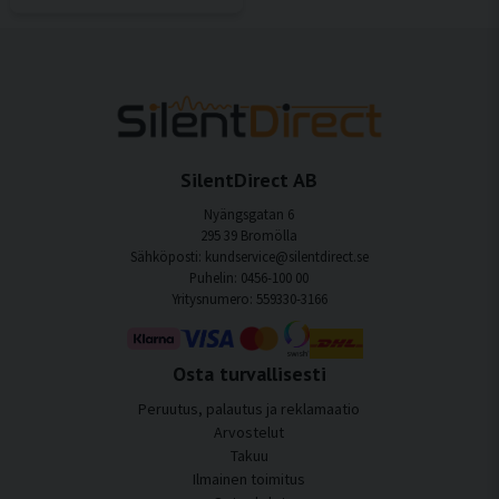
SilentDirect AB
Nyängsgatan 6
295 39 Bromölla
Sähköposti: kundservice@silentdirect.se
Puhelin: 0456-100 00
Yritysnumero: 559330-3166
Osta turvallisesti
Peruutus, palautus ja reklamaatio
Arvostelut
Takuu
Ilmainen toimitus