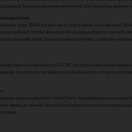
ä takaavat tasaisen äänenvaimennuksen, joka parantaa puheen selk
 reunapainatus
kseen. Koot 70×50 cm asti on 15 mm:n kehys, kun taas koot 90×6
otonsa pitkään. Motiivi
Mountain landscape painted
on painettu k
sivulta kuin edestäkin. Suoran kankaan kireyden, puhtaiden viivoj
aikki taulut on varustettu 6–8 CNC-jyrsityllä avainreiällä takapuo
ukkuja. Yleensä yksi tai kaksi ruuvia taulua kohti riittää turvallis
ma
emmän kuin seinäkoriste. SilentDirect Akustiikkataulu toimiva
tävät kaikua ja tekevät huoneessa oleskelusta miellyttävämpää 
innussa.