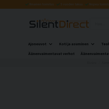
Ilmainen toimitus
5 vuoden takuu
Nopea toimit
Ajoneuvot
Koti ja asuminen
Teol
Äänenvaimentavat verhot
Äänenvaimentav
Etusivu
Ääne