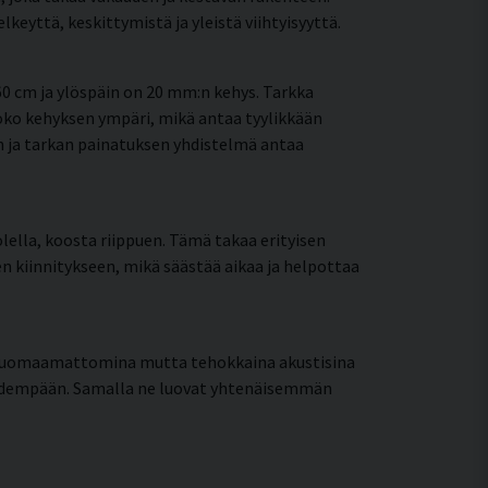
eyttä, keskittymistä ja yleistä viihtyisyyttä.
0 cm ja ylöspäin on 20 mm:n kehys. Tarkka
oko kehyksen ympäri, mikä antaa tyylikkään
en ja tarkan painatuksen yhdistelmä antaa
lella, koosta riippuen. Tämä takaa erityisen
een kiinnitykseen, mikä säästää aikaa ja helpottaa
t huomaamattomina mutta tehokkaina akustisina
pidempään. Samalla ne luovat yhtenäisemmän