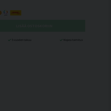
LISÄÄ OSTOSKORIIN
5 vuoden takuu
Nopea toimitus