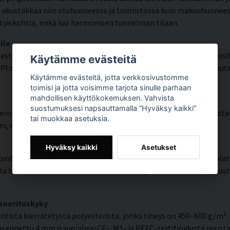
ustiikkaa niin olohuoneessa ja toimistossa kuin makuuhuoneessa 
sityiskohtia, mikä luo harmonisen tunnelman tilaan.
lle
isesti HP Latex -tekniikan ansiosta. Tulostus tapahtuu vesipohjai
Käytämme evästeitä
 DPI:n tarkkuuden. Värit ovat UV-kestäviä ja säilyttävät voimakkuut
Käytämme evästeitä, jotta verkkosivustomme
toimisi ja jotta voisimme tarjota sinulle parhaan
mahdollisen käyttökokemuksen. Vahvista
suostumuksesi napsauttamalla ”Hyväksy kaikki”
rnin pinnan, jossa on korkea väritarkkuus, erittäin hyvä UV-kestäv
tai muokkaa asetuksia.
, selkeä ja värikäs ilme, joka kestää aikaa.
Hyväksy kaikki
Asetukset
pintaisen tekstuurin, jossa on luonnollista lämpöä ja käsinmaala
ta HP Latex -värit sulautuvat kankaaseen ja luovat kestävän, jous
 suorituskyky
ista kierrätetystä polyesteristä, jonka tiheys on 450–600 g/m². 
sennettu 4 mm:n suojalevy CE-, M1- ja PEFC-sertifioidusta puusta