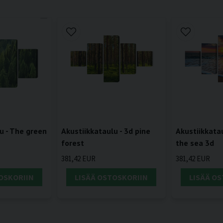
u - The green
Akustiikkataulu - 3d pine
Akustiikkata
forest
the sea 3d
381,42 EUR
381,42 EUR
OSKORIIN
LISÄÄ OSTOSKORIIN
LISÄÄ O