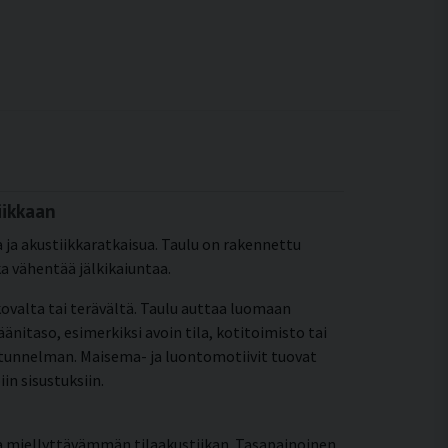
iikkaan
 ja akustiikkaratkaisua. Taulu on rakennettu
ka vähentää jälkikaiuntaa.
ovalta tai terävältä. Taulu auttaa luomaan
itaso, esimerkiksi avoin tila, kotitoimisto tai
en tunnelman. Maisema- ja luontomotiivit tuovat
in sisustuksiin.
a miellyttävämmän tilaakustiikan. Tasapainoinen