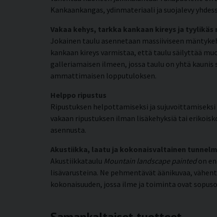
Kankaankangas, ydinmateriaali ja suojalevy yhdess
Vakaa kehys, tarkka kankaan kireys ja tyylikäs
Jokainen taulu asennetaan massiiviseen mäntykehy
kankaan kireys varmistaa, että taulu säilyttää mu
galleriamaisen ilmeen, jossa taulu on yhtä kaunis 
ammattimaisen lopputuloksen.
Helppo ripustus
Ripustuksen helpottamiseksi ja sujuvoittamiseksi k
vakaan ripustuksen ilman lisäkehyksiä tai erikoisko
asennusta.
Akustiikka, laatu ja kokonaisvaltainen tunnel
Akustiikkataulu
Mountain landscape painted
on en
lisävarusteina. Ne pehmentävät äänikuvaa, vähen
kokonaisuuden, jossa ilme ja toiminta ovat sopuso
Samankaltaiset tuotteet