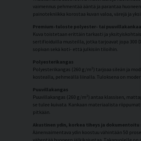
vaimennus pehmentää ääntä ja parantaa huoneen ak
painotekniikka korostaa kuvan valoa, värejä ja yk
Premium-tuloste polyester- tai puuvillakankaa
Kuva toistetaan erittäin tarkasti ja yksityiskohta
sertifioiduilla musteilla, jotka tarjoavat jopa 300
sopivan sekä koti- että julkisiin tiloihin.
Polyesterikangas
Polyesterikangas (260 g/m²) tarjoaa sileän ja mode
kostealla, pehmeällä liinalla. Tuloksena on moderni
Puuvillakangas
Puuvillakangas (260 g/m²) antaa klassisen, matta
se tulee kuivata. Kankaan materiaalista riippumat
pitkään.
Akustinen ydin, korkea tiheys ja dokumentoitu
Äänenvaimentava ydin koostuu vähintään 50 prosent
vähentää huoneen jälkikaiuntaa. Takapuolelle on a