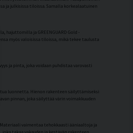
ja julkisissa tiloissa. Samalla korkealaatuinen
silla, hajuttomilla ja GREENGUARD Gold -
ensa myös valoisissa tiloissa, mikä tekee taulusta
yys ja pinta, joka voidaan puhdistaa varovasti
ttua luonnetta. Hienon rakenteen säilyttämiseksi
tavan pinnan, joka säilyttää värin voimakkuuden
Materiaali vaimentaa tehokkaasti ääniaaltoja ja
, joka takaa vakauden ja kestävän rakenteen.