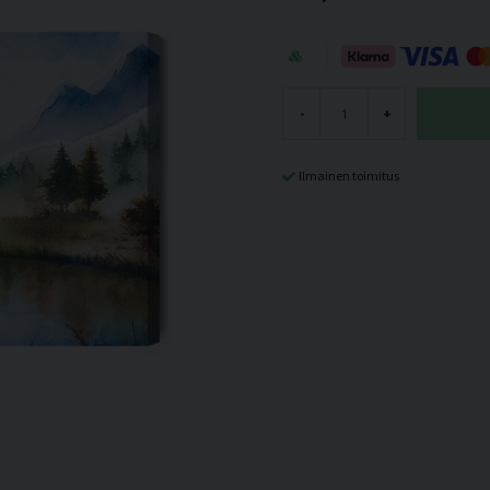
-
+
Ilmainen toimitus