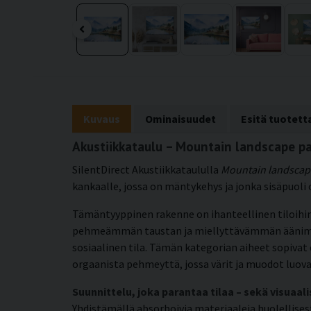
Kuvaus
Ominaisuudet
Esitä tuotet
Akustiikkataulu – Mountain landscape p
SilentDirect Akustiikkataululla
Mountain landscap
kankaalle, jossa on mäntykehys ja jonka sisäpuoli 
Tämäntyyppinen rakenne on ihanteellinen tiloihin,
pehmeämmän taustan ja miellyttävämmän äänimaailma
sosiaalinen tila. Tämän kategorian aiheet sopivat 
orgaanista pehmeyttä, jossa värit ja muodot luovat
Suunnittelu, joka parantaa tilaa – sekä visuaali
Yhdistämällä absorboivia materiaaleja huolellis