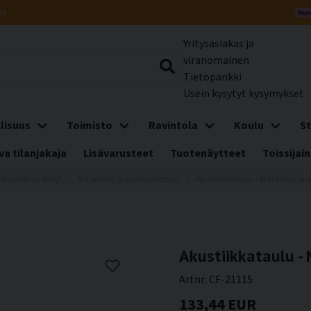
us
Yritysasiakas ja
viranomainen
Tietopankki
Usein kysytyt kysymykset
lisuus
Toimisto
Ravintola
Koulu
St
a tilanjakaja
Lisävarusteet
Tuotenäytteet
Toissijain
nvaimennuslevyt
Maisemat ja luontomotiivit
Akustiikkataulu - Mountain la
Akustiikkataulu -
Artnr:
CF-21115
133,44 EUR