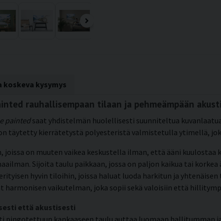
ta koskeva kysymys
ainted rauhallisempaan tilaan ja pehmeämpään akust
e painted
saat yhdistelmän huolellisesti suunniteltua kuvanlaatua
on täytetty kierrätetystä polyesteristä valmistetulla ytimellä, jo
 joissa on muuten vaikea keskustella ilman, että ääni kuulostaa k
n. Sijoita taulu paikkaan, jossa on paljon kaikua tai korkea ään
erityisen hyvin tiloihin, joissa haluat luoda harkitun ja yhtenäis
 harmonisen vaikutelman, joka sopii sekä valoisiin että hillitympi
sesti että akustisesti
esti pingotettuun kankaaseen taulu auttaa luomaan hallitumman j