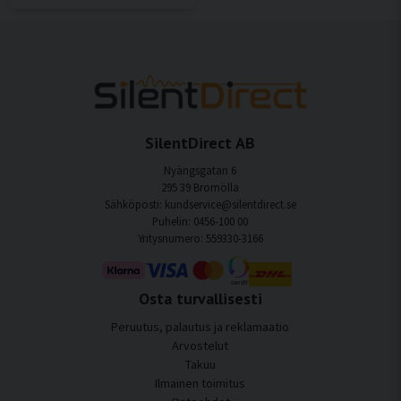
SilentDirect AB
Nyängsgatan 6
295 39 Bromölla
Sähköposti: kundservice@silentdirect.se
Puhelin: 0456-100 00
Yritysnumero: 559330-3166
Osta turvallisesti
Peruutus, palautus ja reklamaatio
Arvostelut
Takuu
Ilmainen toimitus