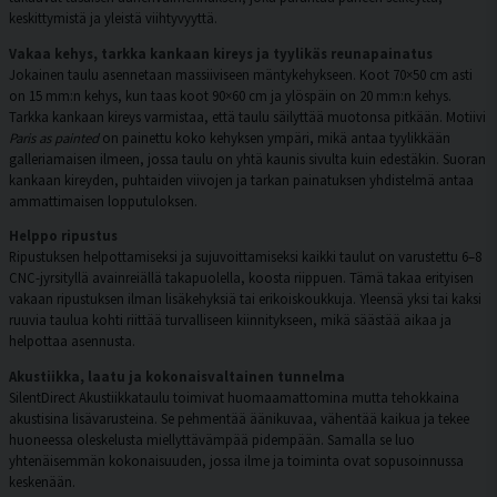
keskittymistä ja yleistä viihtyvyyttä.
Vakaa kehys, tarkka kankaan kireys ja tyylikäs reunapainatus
Jokainen taulu asennetaan massiiviseen mäntykehykseen. Koot 70×50 cm asti
on 15 mm:n kehys, kun taas koot 90×60 cm ja ylöspäin on 20 mm:n kehys.
Tarkka kankaan kireys varmistaa, että taulu säilyttää muotonsa pitkään. Motiivi
Paris as painted
on painettu koko kehyksen ympäri, mikä antaa tyylikkään
galleriamaisen ilmeen, jossa taulu on yhtä kaunis sivulta kuin edestäkin. Suoran
kankaan kireyden, puhtaiden viivojen ja tarkan painatuksen yhdistelmä antaa
ammattimaisen lopputuloksen.
Helppo ripustus
Ripustuksen helpottamiseksi ja sujuvoittamiseksi kaikki taulut on varustettu 6–8
CNC-jyrsityllä avainreiällä takapuolella, koosta riippuen. Tämä takaa erityisen
vakaan ripustuksen ilman lisäkehyksiä tai erikoiskoukkuja. Yleensä yksi tai kaksi
ruuvia taulua kohti riittää turvalliseen kiinnitykseen, mikä säästää aikaa ja
helpottaa asennusta.
Akustiikka, laatu ja kokonaisvaltainen tunnelma
SilentDirect Akustiikkataulu toimivat huomaamattomina mutta tehokkaina
akustisina lisävarusteina. Se pehmentää äänikuvaa, vähentää kaikua ja tekee
huoneessa oleskelusta miellyttävämpää pidempään. Samalla se luo
yhtenäisemmän kokonaisuuden, jossa ilme ja toiminta ovat sopusoinnussa
keskenään.