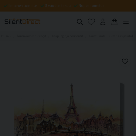
Ilmainen toimitus
5 vuoden takuu
Nopea toimitus
Etusivu
Äänenvaimennuslevyt
Kaupungit ja horisontit
Akustiikkataulu - Paris as painted