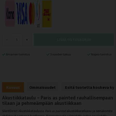
LISÄÄ OSTOSKORIIN
-
+
Ilmainen toimitus
5 vuoden takuu
Nopea toimitus
Kuvaus
Ominaisuudet
Esitä tuotetta koskeva ky
Akustiikkataulu – Paris as painted rauhallisempaan
tilaan ja pehmeämpään akustiikkaan
SilentDirect Akustiikkataulussa
Paris as painted
akustiikkaratkaisu ja seinäkoriste
yhdistyvät samassa tuotteessa. Massiivipuusta valmistettu kehys on täytetty