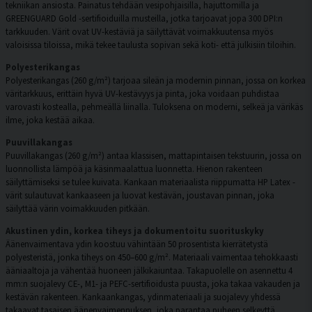
tekniikan ansiosta. Painatus tehdään vesipohjaisilla, hajuttomilla ja
GREENGUARD Gold -sertifioiduilla musteilla, jotka tarjoavat jopa 300 DPI:n
tarkkuuden. Värit ovat UV-kestäviä ja säilyttävät voimakkuutensa myös
valoisissa tiloissa, mikä tekee taulusta sopivan sekä koti- että julkisiin tiloihin.
Polyesterikangas
Polyesterikangas (260 g/m²) tarjoaa sileän ja modernin pinnan, jossa on korkea
väritarkkuus, erittäin hyvä UV-kestävyys ja pinta, joka voidaan puhdistaa
varovasti kostealla, pehmeällä liinalla. Tuloksena on moderni, selkeä ja värikäs
ilme, joka kestää aikaa.
Puuvillakangas
Puuvillakangas (260 g/m²) antaa klassisen, mattapintaisen tekstuurin, jossa on
luonnollista lämpöä ja käsinmaalattua luonnetta. Hienon rakenteen
säilyttämiseksi se tulee kuivata. Kankaan materiaalista riippumatta HP Latex -
värit sulautuvat kankaaseen ja luovat kestävän, joustavan pinnan, joka
säilyttää värin voimakkuuden pitkään.
Akustinen ydin, korkea tiheys ja dokumentoitu suorituskyky
Äänenvaimentava ydin koostuu vähintään 50 prosentista kierrätetystä
polyesteristä, jonka tiheys on 450–600 g/m². Materiaali vaimentaa tehokkaasti
ääniaaltoja ja vähentää huoneen jälkikaiuntaa. Takapuolelle on asennettu 4
mm:n suojalevy CE-, M1- ja PEFC-sertifioidusta puusta, joka takaa vakauden ja
kestävän rakenteen. Kankaankangas, ydinmateriaali ja suojalevy yhdessä
takaavat tasaisen äänenvaimennuksen, joka parantaa puheen selkeyttä,