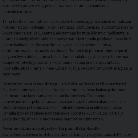
kierrätetyllä polyesterillä, joka auttaa vaimentamaan häiritseviä
äänenheijastuksia.
Tämä tuottaa huomattavan vaikutuksen huoneissa, joissa äänenvoimakkuus
nousee helposti korkeaksi, kuten keittiöissä, olohuoneissa, avokonttoreissa tai
kokoushuoneissa. Taulu auttaa alentamaan koettua äänenvoimakkuutta ja
luomaan miellyttävämmän äänimaiseman. Sijoita taulu paikkaan, jossa koet
paljon kaikua tai korkeaa melutasoa, esimerkiksi avoinna tiloissa,
kotitoimistossa tai sosiaalisissa tiloissa. Tämän kategorian motiivit sopivat
erityisen hyvin tiloihin, joissa haluat luoda harkitun ja yhtenäisen tunnelman.
Kaupunkimotiivit, joissa on arkkitehtuuria, katuja ja siluetteja, antavat
huoneelle urbaanimman ilmeen, jossa linjat ja perspektiivit tuovat energiaa ja
rakennetta.
Sisustusta parantava design – sekä visuaalisesti että akustisesti
Akustisesti toimiva rakenne auttaa vähentämään kovaa kaikua ja luomaan
pehmeämmän kokonaisvaikutelman huoneeseen. Tasapainoinen
äänenvaimennus pehmentää ääntä ja parantaa huoneen akustiikkaa niin
olohuoneessa ja toimistossa kuin makuuhuoneessa ja julkisissa tiloissa.
Samalla korkealaatuinen painotekniikka korostaa kuvan valoa, värejä ja
yksityiskohtia, mikä luo huoneeseen harmonisen tunnelman.
Premium-tulostus polyester- tai puuvillakankaalle
Kuvio
Paris as painted
toistetaan erittäin tarkasti ja yksityiskohtaisesti HP Latex -