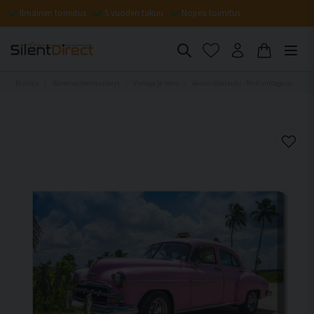
Ilmainen toimitus
5 vuoden takuu
Nopea toimitus
Etusivu
Äänenvaimennuslevyt
Vintage ja retro
Akustiikkataulu - Pink vintage car