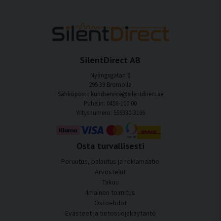
SilentDirect AB
Nyängsgatan 6
295 39 Bromölla
Sähköposti: kundservice@silentdirect.se
Puhelin: 0456-100 00
Yritysnumero: 559330-3166
Osta turvallisesti
Peruutus, palautus ja reklamaatio
Arvostelut
Takuu
Ilmainen toimitus
Ostoehdot
Evästeet ja tietosuojakäytäntö