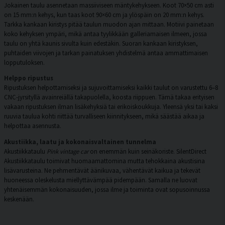
Jokainen taulu asennetaan massiiviseen mäntykehykseen. Koot 70×50 cm asti
on 15 mm:n kehys, kun taas koot 90×60 cm ja ylöspäin on 20 mm:n kehys.
Tarkka kankaan kiristys pitää taulun muodon ajan mittaan. Motiivi painetaan
koko kehyksen ympäri, mikä antaa tyylikkään galleriamaisen ilmeen, jossa
taulu on yhtä kaunis sivulta kuin edestäkin. Suoran kankaan kiristyksen,
puhtaiden viivojen ja tarkan painatuksen yhdistelmä antaa ammattimaisen
lopputuloksen.
Helppo ripustus
Ripustuksen helpottamiseksi ja sujuvoittamiseksi kaikki taulut on varustettu 6–8
CNC-jyrsityllä avainreiällä takapuolella, koosta riippuen. Tämä takaa erityisen
vakaan ripustuksen ilman lisäkehyksiä tai erikoiskoukkuja. Yleensä yksi tai kaksi
ruuvia taulua kohti riittää turvalliseen kiinnitykseen, mikä säästää aikaa ja
helpottaa asennusta.
Akustiikka, laatu ja kokonaisvaltainen tunnelma
Akustiikkataulu
Pink vintage car
on enemmän kuin seinäkoriste. SilentDirect
Akustiikkataulu toimivat huomaamattomina mutta tehokkaina akustisina
lisävarusteina. Ne pehmentävät äänikuvaa, vähentävät kaikua ja tekevät
huoneessa oleskelusta miellyttävämpää pidempään. Samalla ne luovat
yhtenäisemmän kokonaisuuden, jossa ilme ja toiminta ovat sopusoinnussa
keskenään.