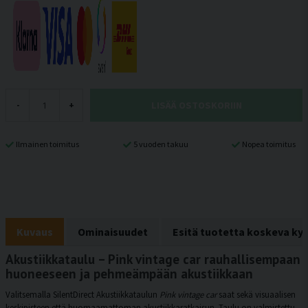
LISÄÄ OSTOSKORIIN
-
+
Ilmainen toimitus
5 vuoden takuu
Nopea toimitus
Kuvaus
Ominaisuudet
Esitä tuotetta koskeva ky
Akustiikkataulu – Pink vintage car rauhallisempaan
huoneeseen ja pehmeämpään akustiikkaan
Valitsemalla SilentDirect Akustiikkataulun
Pink vintage car
saat sekä visuaalisen
keskipisteen että huomaamattoman akustiikkaratkaisun. Taulu on valmistettu