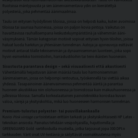
Ruotsissa mäntypuusta ja sen äänenvaimentava ydin on kierrätettyä
polyesteriä, joka pehmentää äänimaailmaa.
Taulu on erityisen hyödyllinen tiloissa, joissa on helposti kaiku, kuten avoimissa
tiloissa tai suurissa huoneissa, joissa on paljon kovia pintoja. Vaikutus on
havaittavissa rauhallisempana keskusteluympäristönä ja vähemmän ääni-
väsymyksenä. Tämän kategorian motiivit sopivat erityisen hyvin tiloihin, joissa
haluat luoda harkitun ja yhtenäisen tunnelman. Autoja ja ajoneuvoja esittävät
motiivit antavat tilalle teknisemmän ja dynaamisemman luonteen, joka sopii
hyvin esimerkiksi toimistoihin, harrastustiloihin tai teini-ikäisten huoneisiin.
Sisustusta parantava design – sekä visuaalisesti että akustisesti
Vähentämällä heijastuvan äänen määrää taulu luo harmonisemman
äänimaiseman, jossa on helpompi rentoutua, työskennellä tai viettää aikaa
yhdessä. Tasapainoinen äänenvaimennus pehmentää ääntä ja parantaa
huoneen akustiikkaa niin olohuoneessa ja toimistossa kuin makuuhuoneessa ja
julkisissa tiloissa. Samalla korkealaatuinen painotekniikka korostaa kuvan
valoa, värejä ja yksityiskohtia, mikä luo huoneeseen harmonisen tunnelman.
Premium-tulostus polyester- tai puuvillakankaalle
Kuvio
Pink vintage car
toistetaan erittäin tarkasti ja yksityiskohtaisesti HP Latex -
tekniikan ansiosta. Painatus tehdään vesipohjaisilla, hajuttomilla ja
GREENGUARD Gold -sertifioiduilla musteilla, jotka tarjoavat jopa 300 DPI:n
tarkkuuden. Värit ovat UV-kestäviä ja säilyttävät voimakkuutensa myös