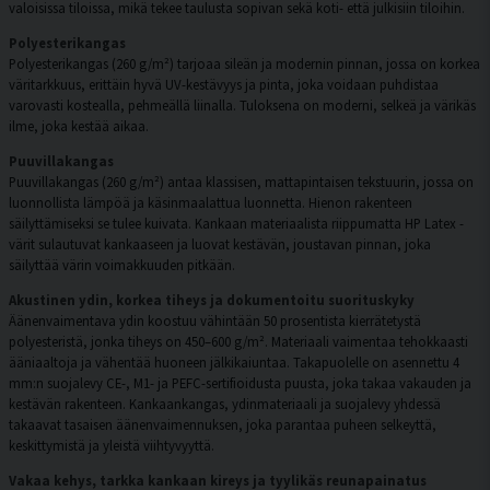
valoisissa tiloissa, mikä tekee taulusta sopivan sekä koti- että julkisiin tiloihin.
Polyesterikangas
Polyesterikangas (260 g/m²) tarjoaa sileän ja modernin pinnan, jossa on korkea
väritarkkuus, erittäin hyvä UV-kestävyys ja pinta, joka voidaan puhdistaa
varovasti kostealla, pehmeällä liinalla. Tuloksena on moderni, selkeä ja värikäs
ilme, joka kestää aikaa.
Puuvillakangas
Puuvillakangas (260 g/m²) antaa klassisen, mattapintaisen tekstuurin, jossa on
luonnollista lämpöä ja käsinmaalattua luonnetta. Hienon rakenteen
säilyttämiseksi se tulee kuivata. Kankaan materiaalista riippumatta HP Latex -
värit sulautuvat kankaaseen ja luovat kestävän, joustavan pinnan, joka
säilyttää värin voimakkuuden pitkään.
Akustinen ydin, korkea tiheys ja dokumentoitu suorituskyky
Äänenvaimentava ydin koostuu vähintään 50 prosentista kierrätetystä
polyesteristä, jonka tiheys on 450–600 g/m². Materiaali vaimentaa tehokkaasti
ääniaaltoja ja vähentää huoneen jälkikaiuntaa. Takapuolelle on asennettu 4
mm:n suojalevy CE-, M1- ja PEFC-sertifioidusta puusta, joka takaa vakauden ja
kestävän rakenteen. Kankaankangas, ydinmateriaali ja suojalevy yhdessä
takaavat tasaisen äänenvaimennuksen, joka parantaa puheen selkeyttä,
keskittymistä ja yleistä viihtyvyyttä.
Vakaa kehys, tarkka kankaan kireys ja tyylikäs reunapainatus